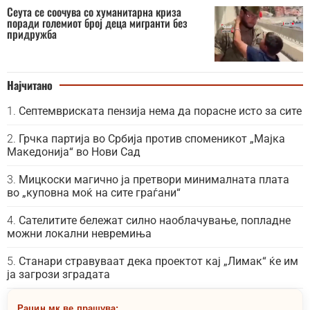
Сеута се соочува со хуманитарна криза
поради големиот број деца мигранти без
придружба
Најчитано
Септемвриската пензија нема да порасне исто за сите
Грчка партија во Србија против споменикот „Мајка
Македонија“ во Нови Сад
Мицкоски магично ја претвори минималната плата
во „куповна моќ на сите граѓани“
Сателитите бележат силно наоблачување, попладне
можни локални невремиња
Станари стравуваат дека проектот кај „Лимак“ ќе им
ја загрози зградата
Рацин.мк ве прашува: