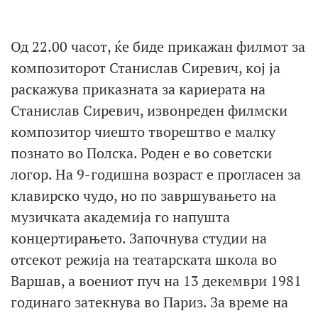
Од 22.00 часот, ќе биде прикажан филмот за
композиторот Станислав Сиревич, кој јa
раскажува приказнатa за кариерата на
Станислав Сиревич, извонреден филмски
композитор чиешто творештво е малку
познато во Полска. Роден е во советски
логор. На 9-годишна возраст е прогласен за
клавирско чудо, но по завршувањето на
музичката академија го напушта
концертирањето. Започнува студии на
отсекот режија на театарската школа во
Варшав, а воениот пуч на 13 декември 1981
годинаго затекнува во Париз. За време на