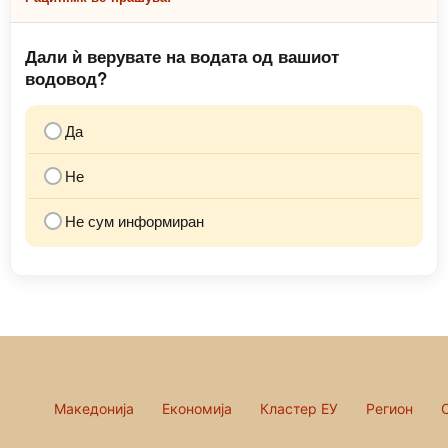
Дали ѝ верувате на водата од вашиот
водовод?
Да
Не
Не сум информиран
Македонија
Економија
Кластер ЕУ
Регион