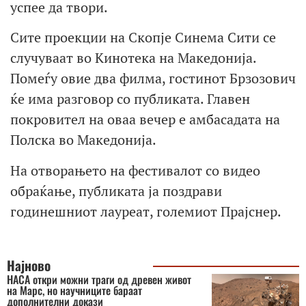
успее да твори.
Сите проекции на Скопје Синема Сити се
случуваат во Кинотека на Македонија.
Помеѓу овие два филма, гостинот Брзозович
ќе има разговор со публиката. Главен
покровител на оваа вечер е амбасадата на
Полска во Македонија.
На отворањето на фестивалот со видео
обраќање, публиката ја поздрави
годинешниот лауреат, големиот Прајснер.
Најново
НАСА откри можни траги од древен живот
на Марс, но научниците бараат
дополнителни докази