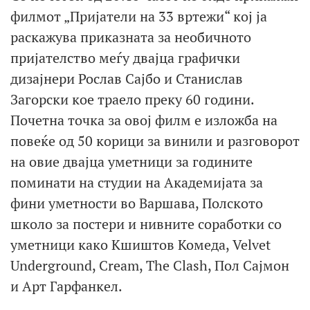
филмот „Пријатели на 33 вртежи“ кој ја
раскажува приказната за необичното
пријателство меѓу двајца графички
дизајнери Рослав Сајбо и Станислав
Загорски кое траело преку 60 години.
Почетна точка за овој филм е изложба на
повеќе од 50 корици за винили и разговорот
на овие двајца уметници за годините
поминати на студии на Академијата за
фини уметности во Варшава, Полското
школо за постери и нивните соработки со
уметници како Кшиштов Комеда, Velvet
Underground, Cream, The Clash, Пол Сајмон
и Арт Гарфанкел.