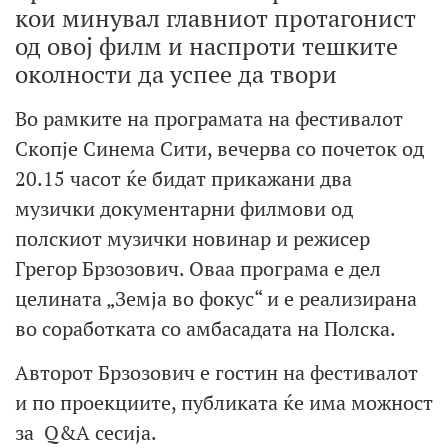
кои минувал главниот протагонист
од овој филм и наспроти тешките
околности да успее да твори
Во рамките на програмата на фестивалот
Скопје Синема Сити, вечерва со почеток од
20.15 часот ќе бидат прикажани два
музички документарни филмови од
полскиот музички новинар и режисер
Грегор Брзозович. Оваа програма е дел
целината „Земја во фокус“ и е реализирана
во соработката со амбасадата на Полска.
Авторот Брзозович е гостин на фестивалот
и по проекциите, публиката ќе има можност
за Q&A сесија.