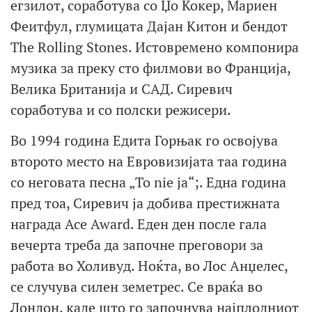
егзилот, соработува со Џо Кокер, Мариен
Феитфул, глумицата Дајан Китон и бендот
The Rolling Stones. Истовремено компонира
музика за преку сто филмови во Франција,
Велика Британија и САД. Сиревич
соработува и со полски режисери.
Во 1994 година Едита Горњак го освојува
второто место на Евровизијата таа година
со неговата песна „To nie ja“;. Една година
пред тоа, Сиревич ја добива престижната
награда Ace Award. Еден ден после гала
вечерта треба да започне преговори за
работа во Холивуд. Ноќта, во Лос Анџелес,
се случува силен земетрес. Се враќа во
Лондон, каде што го започнува најплодниот