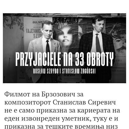
Филмот на Брзозович за
композиторот Станислав Сиревич
не е само приказна за кариерата на
еден извонреден уметник, туку е и
приказна за тешките времиња низ