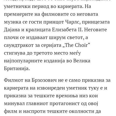
уметнички период во кариерата. На
премиерите на филмовите со неговата
музика се гости принцот Чарлс, принцезата
Дајана и кралицата Елизабета II. Неговите
плочи се издаваат ширум светот, а
саундтракот за серијата „The Choir“
стигнува до третото место меѓу
најпопуларните изданија во Велика
Британија.
Филмот на Брзозович не е само приказна за
кариерата на извонреден уметник туку е и
приказна за тешките времиња низ кои
минувал главниот протагонист од овој
филм и наспроти тешките околности да