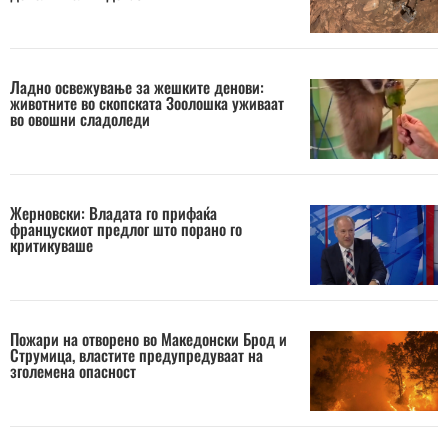
Ладно освежување за жешките денови:
животните во скопската Зоолошка уживаат
во овошни сладоледи
Жерновски: Владата го прифаќа
францускиот предлог што порано го
критикуваше
Пожари на отворено во Македонски Брод и
Струмица, властите предупредуваат на
зголемена опасност