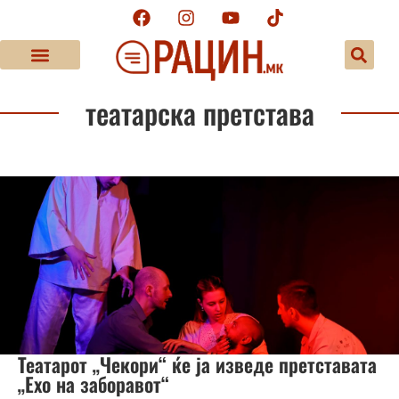
театарска претстава
Театарот „Чекори“ ќе ја изведе претставата
„Ехо на заборавот“