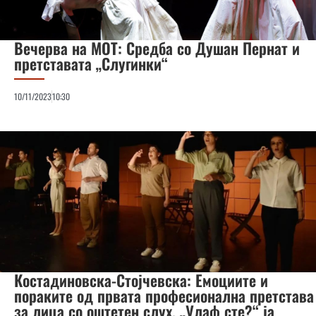
Вечерва на МОТ: Средба со Душан Пернат и
претставата „Слугинки“
10/11/2023
10:30
Костадиновска-Стојчевска: Емоциите и
пораките од првата професионална претстава
за лица со оштетен слух, „Улаф сте?“ ја