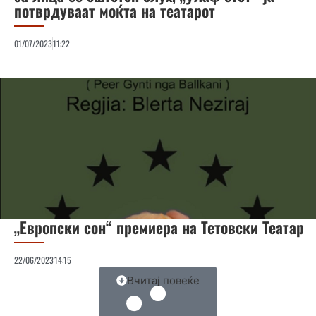
потврдуваат моќта на театарот
01/07/2023
11:22
„Европски сон“ премиера на Тетовски Театар
22/06/2023
14:15
Вчитај повеќе