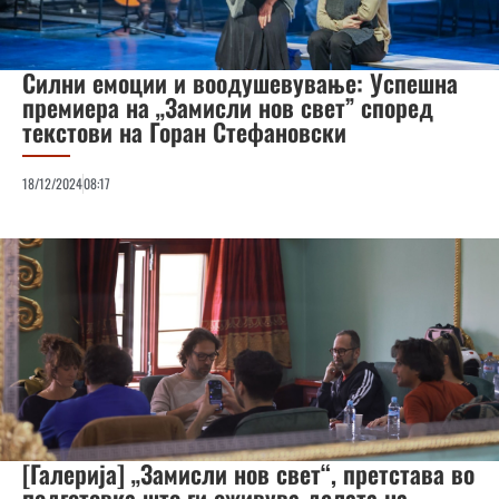
Силни емоции и воодушевување: Успешна
премиера на „Замисли нов свет” според
текстови на Горан Стефановски
18/12/2024
08:17
[Галерија] „Замисли нов свет“, претстава во
подготовка што ги оживува делата на