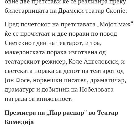
овие две претстави ќе се реализира преку
билетарницата на Драмски театар Скопје.
Пред почетокот на претставата „Мојот маж“
ќе се прочитаат и две пораки по повод
Светскиот ден на театарот, и тоа,
македонската порака изготвена од
театарскиот режисер, Коле Ангеловски, и
светската порака за денот на театарот од
Јон Фосе, норвешки писател, драматичар,
драматург и добитник на Нобеловата
награда за книжевност.
Премиера на „Пар распар“ во Театар
Комедија