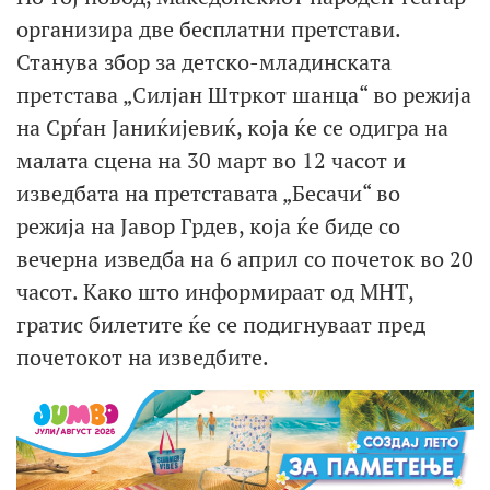
организира две бесплатни претстави.
Станува збор за детско-младинската
претстава „Силјан Штркот шанца“ во режија
на Срѓан Јаниќијевиќ, која ќе се одигра на
малата сцена на 30 март во 12 часот и
изведбата на претставата „Бесачи“ во
режија на Јавор Грдев, која ќе биде со
вечерна изведба на 6 април со почеток во 20
часот. Како што информираат од МНТ,
гратис билетите ќе се подигнуваат пред
почетокот на изведбите.