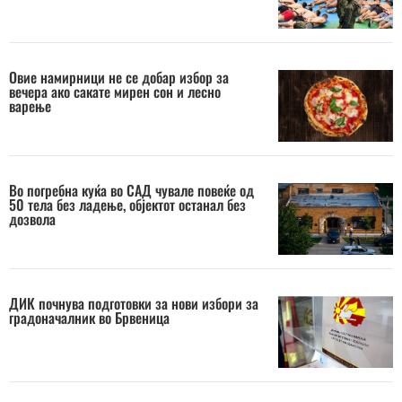
Овие намирници не се добар избор за
вечера ако сакате мирен сон и лесно
варење
Во погребна куќа во САД чувале повеќе од
50 тела без ладење, објектот останал без
дозвола
ДИК почнува подготовки за нови избори за
градоначалник во Брвеница