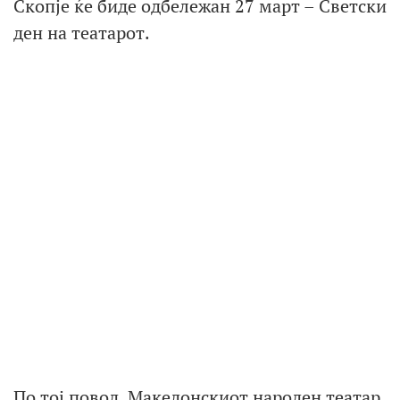
Скопје ќе биде одбележан 27 март – Светски
ден на театарот.
По тој повод, Македонскиот народен театар