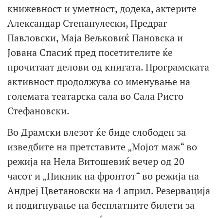
книжевност и уметност, додека, актерите
Александар Степанулески, Предраг
Павловски, Маја Вељковиќ Пановска и
Јована Спасиќ пред посетителите ќе
прочитаат делови од книгата. Програмската
активност продолжува со именување на
големата театарска сала во Сала Ристо
Стефановски.
Во Драмски влезот ќе биде слободен за
изведбите на претставите „Мојот маж“ во
режија на Нела Витошевиќ вечер од 20
часот и „Пикник на фронтот“ во режија на
Андреј Цветановски на 4 април. Резервација
и подигнување на бесплатните билети за