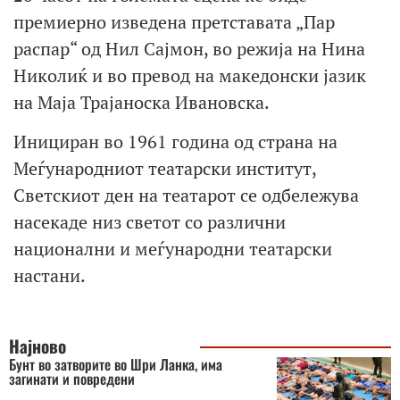
премиерно изведена претставата „Пар
распар“ од Нил Сајмон, во режија на Нина
Николиќ и во превод на македонски јазик
на Маја Трајаноска Ивановска.
Инициран во 1961 година од страна на
Меѓународниот театарски институт,
Светскиот ден на театарот се одбележува
насекаде низ светот со различни
национални и меѓународни театарски
настани.
Најново
Бунт во затворите во Шри Ланка, има
загинати и повредени