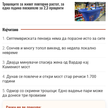
Трошоците за живот повторно растат, за
една година поскапеле за 2,3 проценти
Најчитано
Септемвриската пензија нема да порасне исто за сите
Сончев и многу топол викенд, во недела локално
невреме
Двајца минувачи спасија жена од Вардар кај
Камениот мост
Дунав се повлече и откри мост стар речиси 1.700
години
Одмор со скриени трошоци: Едно вадење пари може
да донесе три провизии
Рацин.мк ве прашува: