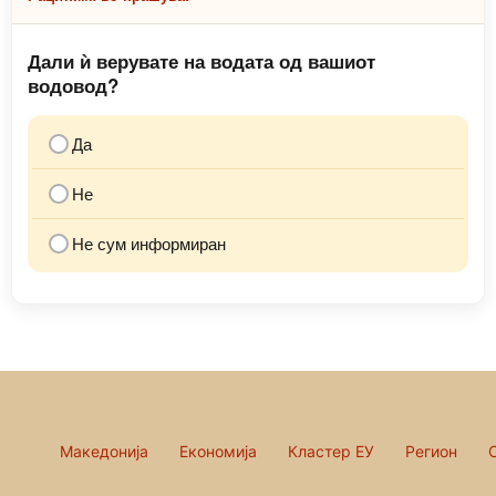
Дали ѝ верувате на водата од вашиот
водовод?
Да
Не
Не сум информиран
Македонија
Економија
Кластер ЕУ
Регион