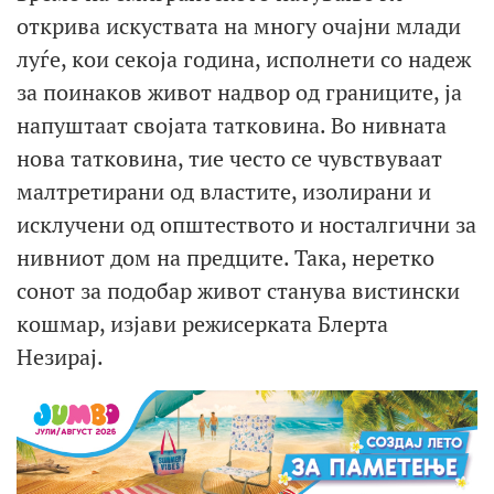
открива искуствата на многу очајни млади
луѓе, кои секоја година, исполнети со надеж
за поинаков живот надвор од границите, ја
напуштаат својата татковина. Во нивната
нова татковина, тие често се чувствуваат
малтретирани од властите, изолирани и
исклучени од општеството и носталгични за
нивниот дом на предците. Така, неретко
сонот за подобар живот станува вистински
кошмар, изјави режисерката Блерта
Незирај.