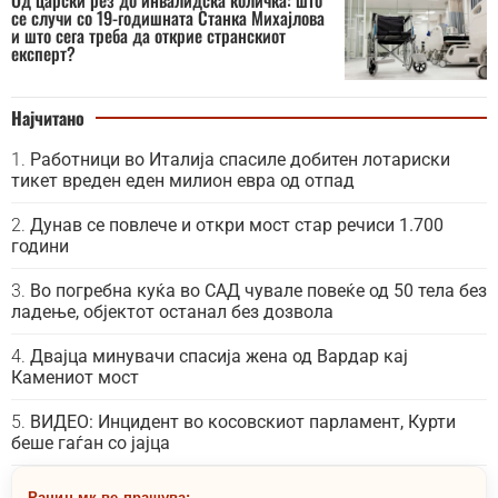
се случи со 19-годишната Станка Михајлова
и што сега треба да открие странскиот
експерт?
Најчитано
Работници во Италија спасиле добитен лотариски
тикет вреден еден милион евра од отпад
Дунав се повлече и откри мост стар речиси 1.700
години
Во погребна куќа во САД чувале повеќе од 50 тела без
ладење, објектот останал без дозвола
Двајца минувачи спасија жена од Вардар кај
Камениот мост
ВИДЕО: Инцидент во косовскиот парламент, Курти
беше гаѓан со јајца
Рацин.мк ве прашува: