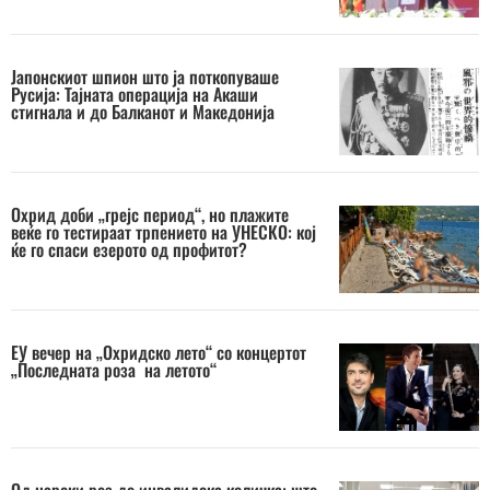
Јапонскиот шпион што ја поткопуваше
Русија: Тајната операција на Акаши
стигнала и до Балканот и Македонија
Охрид доби „грејс период“, но плажите
веќе го тестираат трпението на УНЕСКО: кој
ќе го спаси езерото од профитот?
ЕУ вечер на „Охридско лето“ со концертот
„Последната роза на летото“
Од царски рез до инвалидска количка: што