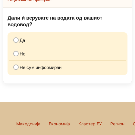
Дали ѝ верувате на водата од вашиот
водовод?
Да
Не
Не сум информиран
Македонија
Економија
Кластер ЕУ
Регион