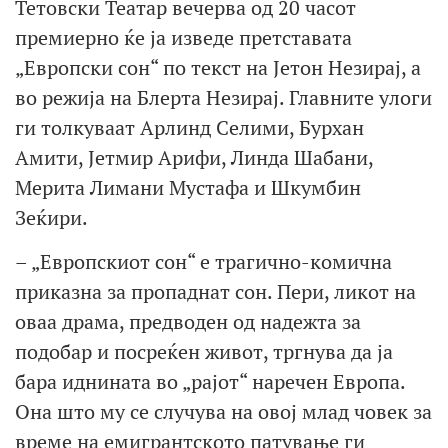
Тетовски Театар вечерва од 20 часот
премиерно ќе ја изведе претставата
„Европски сон“ по текст на Јетон Незирај, а
во режија на Блерта Незирај. Главните улоги
ги толкуваат Арлинд Селими, Бурхан
Амити, Јетмир Арифи, Линда Шабани,
Мерита Лимани Мустафа и Шкумбин
Зеќири.
– „Европскиот сон“ е трагично-комична
приказна за пропаднат сон. Пери, ликот на
оваа драма, предводен од надежта за
подобар и посреќен живот, тргнува да ја
бара иднината во „рајот“ наречен Европа.
Она што му се случува на овој млад човек за
време на емигрантското патување ги