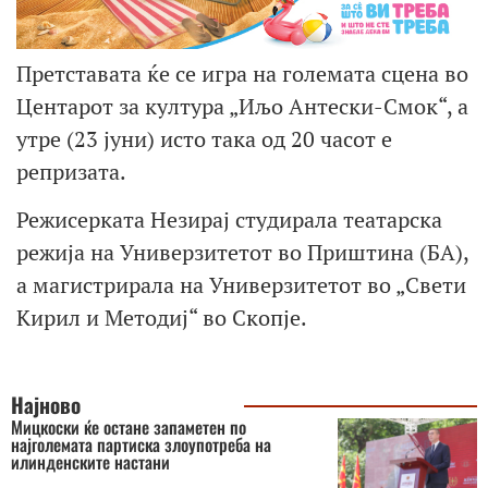
Претставата ќе се игра на големата сцена во
Центарот за култура „Иљо Антески-Смок“, а
утре (23 јуни) исто така од 20 часот е
репризата.
Режисерката Незирај студирала театарска
режија на Универзитетот во Приштина (БА),
а магистрирала на Универзитетот во „Свети
Кирил и Методиј“ во Скопје.
Најново
Мицкоски ќе остане запаметен по
најголемата партиска злоупотреба на
илинденските настани