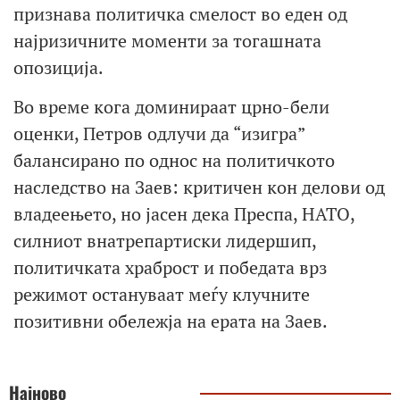
признава политичка смелост во еден од
најризичните моменти за тогашната
опозиција.
Во време кога доминираат црно-бели
оценки, Петров одлучи да “изигра”
балансирано по однос на политичкото
наследство на Заев: критичен кон делови од
владеењето, но јасен дека Преспа, НАТО,
силниот внатрепартиски лидершип,
политичката храброст и победата врз
режимот остануваат меѓу клучните
позитивни обележја на ерата на Заев.
Најново