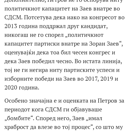
политичкиот капацитет на Заев внатре во
СДСМ. Потсетува дека иако на конгресот во
2013 година поддржал друг кандидат,
никогаш не го спорел „политичкиот
капацитет партиски внатре на Зоран Заев“,
оценувајќи дека тоа бил чесен конгрес и
дека Заев победил чесно. Во истата линија,
тој не ги негира ниту партиските успеси и
изборните победи на Заев во 2017, 2019 и
2020 година.
Особено значајна е и оценката на Петров за
периодот кога СДСМ ги објавуваше
„бомбите“. Според него, Заев „имал
храброст да влезе во тој процес“, со што му