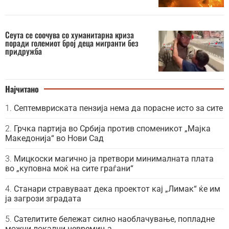
Сеута се соочува со хуманитарна криза
поради големиот број деца мигранти без
придружба
Најчитано
Септемвриската пензија нема да порасне исто за сите
Грчка партија во Србија против споменикот „Мајка
Македонија“ во Нови Сад
Мицкоски магично ја претвори минималната плата
во „куповна моќ на сите граѓани“
Станари стравуваат дека проектот кај „Лимак“ ќе им
ја загрози зградата
Сателитите бележат силно наоблачување, попладне
можни локални невремиња