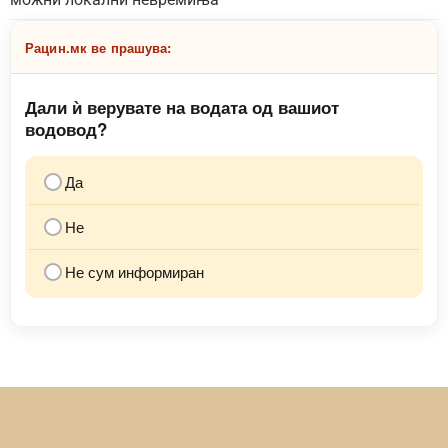
Рацин.мк ве прашува:
Дали ѝ верувате на водата од вашиот
водовод?
Да
Не
Не сум информиран