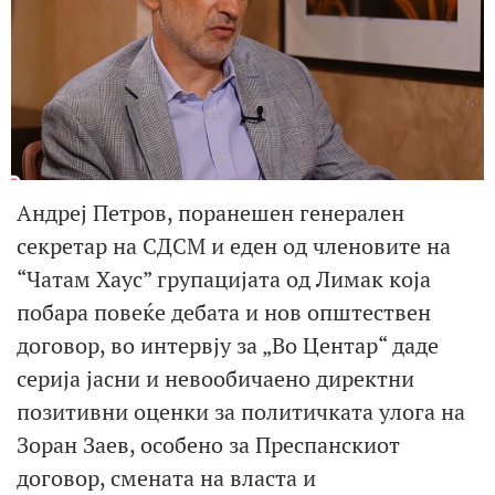
Андреј Петров, поранешен генерален
секретар на СДСМ и еден од членовите на
“Чатам Хаус” групацијата од Лимак која
побара повеќе дебата и нов општествен
договор, во интервју за „Во Центар“ даде
серија јасни и невообичаено директни
позитивни оценки за политичката улога на
Зоран Заев, особено за Преспанскиот
договор, смената на власта и