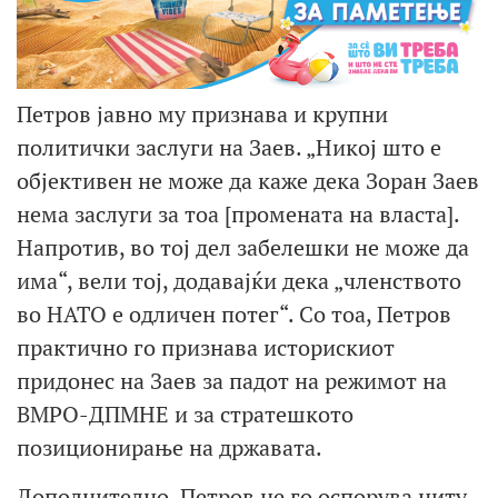
Петров јавно му признава и крупни
политички заслуги на Заев. „Никој што е
објективен не може да каже дека Зоран Заев
нема заслуги за тоа [промената на власта].
Напротив, во тој дел забелешки не може да
има“, вели тој, додавајќи дека „членството
во НАТО е одличен потег“. Со тоа, Петров
практично го признава историскиот
придонес на Заев за падот на режимот на
ВМРО-ДПМНЕ и за стратешкото
позиционирање на државата.
Дополнително, Петров не го оспорува ниту