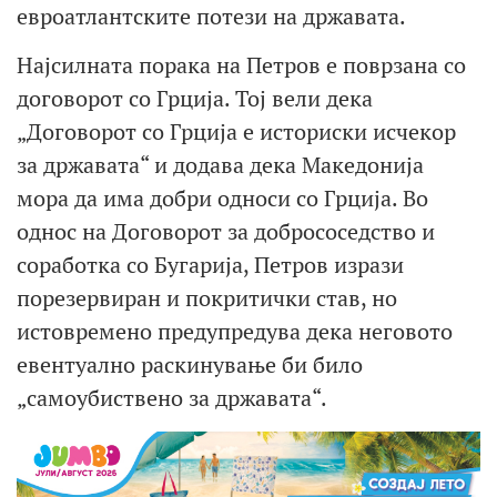
евроатлантските потези на државата.
Најсилната порака на Петров е поврзана со
договорот со Грција. Тој вели дека
„Договорот со Грција е историски исчекор
за државата“ и додава дека Македонија
мора да има добри односи со Грција. Во
однос на Договорот за добрососедство и
соработка со Бугарија, Петров изрази
порезервиран и покритички став, но
истовремено предупредува дека неговото
евентуално раскинување би било
„самоубиствено за државата“.