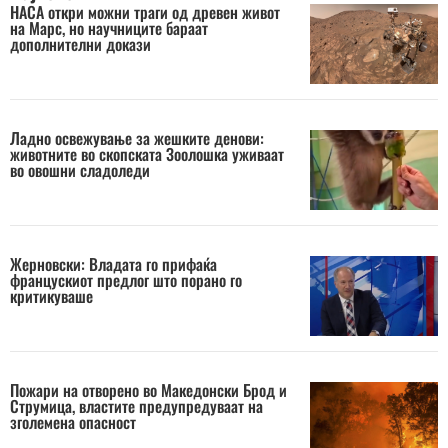
НАСА откри можни траги од древен живот
на Марс, но научниците бараат
дополнителни докази
Ладно освежување за жешките денови:
животните во скопската Зоолошка уживаат
во овошни сладоледи
Жерновски: Владата го прифаќа
францускиот предлог што порано го
критикуваше
Пожари на отворено во Македонски Брод и
Струмица, властите предупредуваат на
зголемена опасност