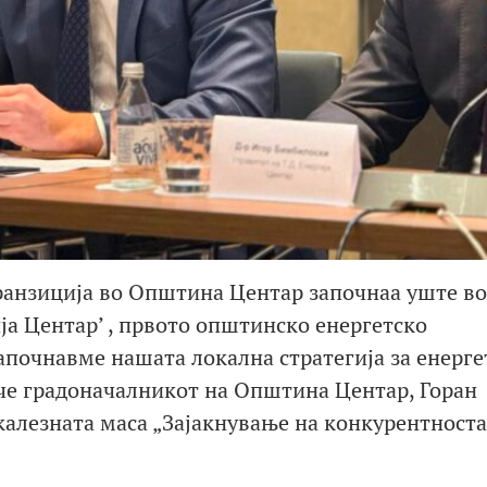
ранзиција во Општина Центар започнаа уште во
ја Центар’ , првото општинско енергетско
започнавме нашата локална стратегија за енерге
че градоначалникот на Општина Центар, Горан
калезната маса „Зајакнување на конкурентноста”