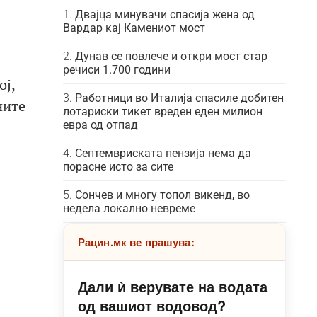
Двајца минувачи спасија жена од
Вардар кај Камениот мост
Дунав се повлече и откри мост стар
речиси 1.700 години
ој,
Работници во Италија спасиле добитен
ните
лотариски тикет вреден еден милион
евра од отпад
Септемвриската пензија нема да
порасне исто за сите
Сончев и многу топол викенд, во
недела локално невреме
Рацин.мк ве прашува:
Дали ѝ верувате на водата
од вашиот водовод?