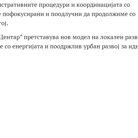
нистративните процедури и координацијата со
е пофокусирани и поодлучни да продолжиме со
ој.
Центар” претставува нов модел на локален разв
 со енергијата и поодржлив урбан развој за ид