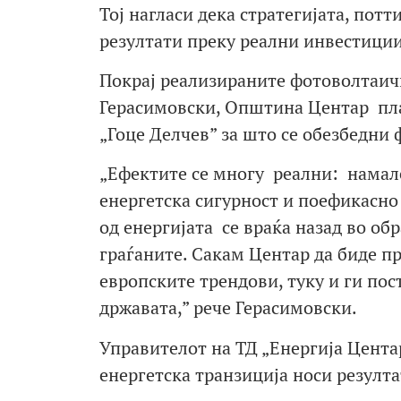
Тој нагласи дека стратегијата, потт
резултати преку реални инвестиции
Покрај реализираните фотоволтаич
Герасимовски, Општина Центар пла
„Гоце Делчев” за што се обезбедни 
„Ефектите се многу реални: намал
енергетска сигурност и поефикасно 
од енергијата се враќа назад во обр
граѓаните. Сакам Центар да биде п
европските трендови, туку и ги пос
државата,” рече Герасимовски.
Управителот на ТД „Енергија Цента
енергетска транзиција носи резулта