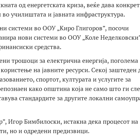
икната од енергетската криза, веќе дава конкре
 во училиштата и јавната инфраструктура.
ни системи во ООУ „Киро Глигоров”, посочи
нира нови системи во ООУ „Коле Неделковски
финансиски средства.
ени трошоци за електрична енергија, поголема
користење на јавните ресурси. Секој заштеден 
азованието, спортот, културата и услугите за
репознаен како општина која не само што ги сл
тавува стандардите за другите локални самоупр
р”, Игор Бимбилоски, истакна дека процесот на
ти, но и одредени предизвици.