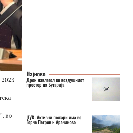
Најново
 2023
Дрон навлегол во воздушниот
простор на Бугарија
тска
, во
ЦУК: Активни пожари има во
Ѓорче Петров и Арачиново