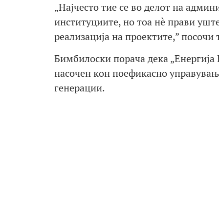
„Најчесто тие се во делот на адми
институциите, но тоа нè прави ушт
реализација на проектите,” посочи т
Бимбилоски порача дека „Енергија 
насочен кон поефикасно управување
генерации.