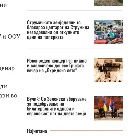
тни
Струмичките земјоделци го
блокираа центарот на Струмица
незадоволни од откупните
” и ООУ
цени на пиперката
Извонреден концерт за пијано
и виолончело донесе Грчката
денар
вечер на „Охридско лето“
еди
ави во
Вучиќ: Со Зеленски зборуваме
за подобрување на
билатералните односи и
европскиот пат на двете земји
Најчитано