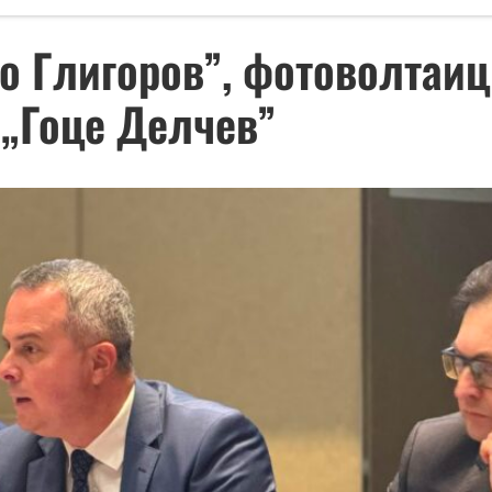
о Глигоров”, фотоволтаи
 „Гоце Делчев”