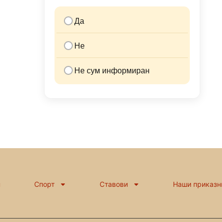
Да
Не
Не сум информиран
н
Спорт
Ставови
Наши приказн