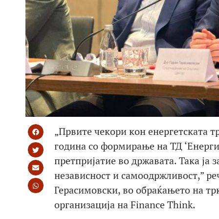
„Првите чекори кон енергетската т
година со формирање на ТД ‘Енерги
претпријатие во државата. Така ја 
независност и самоодржливост,” ре
Герасимовски, во обраќањето на тр
организација на Finance Think.