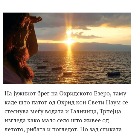
На јужниот брег на Охридското Езеро, таму
каде што патот од Охрид кон Свети Наум се
стеснува меѓу водата и Галичица, Трпејца
изгледа како мало село што живее од
летото, рибата и погледот. Но зад сликата