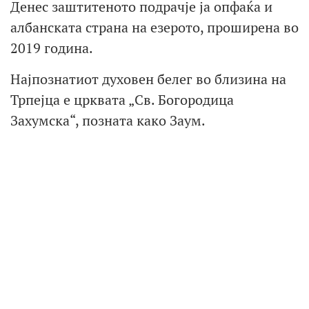
Денес заштитеното подрачје ја опфаќа и
албанската страна на езерото, проширена во
2019 година.
Најпознатиот духовен белег во близина на
Трпејца е црквата „Св. Богородица
Захумска“, позната како Заум.