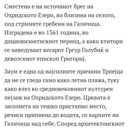
Сместена е на источниот брег на
Охридското Езеро, во близина на селото,
под стрмните гребени на Галичица.
Изградена е во 1361 година, во
доцновизантискиот период, а како ктитори
се наведуваат кесарот Гргур Голубиќ и
деволскиот епископ Григориј.
Заум е една од најсилните причини Трпејца
да не се гледа само како летна плажа, туку
како влез во средновековниот културен
пејзаж на Охридското Езеро. Црквата е
засолнета на тешко пристапно место,
речиси припиена до водата, со карпите на
Галичица над себе. Според архитектонскиот