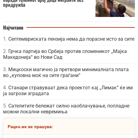
придружба
Најчитано
Септемвриската пензија нема да порасне исто за сите
Грчка партија во Србија против споменикот „Мајка
Македонија“ во Нови Сад
Мицкоски магично ја претвори минималната плата
во „куповна моќ на сите граѓани“
Станари стравуваат дека проектот кај „Лимак“ ќе им
ја загрози зградата
Сателитите бележат силно наоблачување, попладне
можни локални невремиња
Рацин.мк ве прашува: