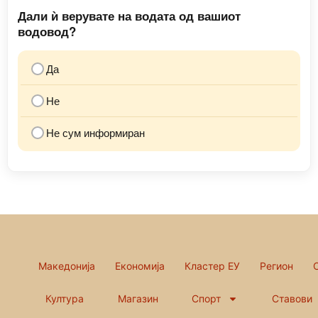
Дали ѝ верувате на водата од вашиот
водовод?
Да
Не
Не сум информиран
Македонија
Економија
Кластер ЕУ
Регион
Култура
Магазин
Спорт
Ставови