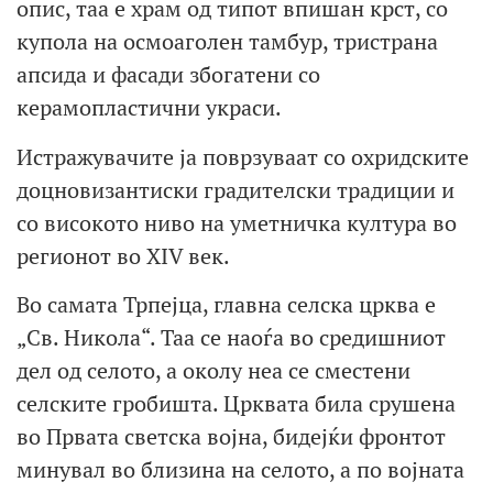
опис, таа е храм од типот впишан крст, со
купола на осмоаголен тамбур, тристрана
апсида и фасади збогатени со
керамопластични украси.
Истражувачите ја поврзуваат со охридските
доцновизантиски градителски традиции и
со високото ниво на уметничка култура во
регионот во XIV век.
Во самата Трпејца, главна селска црква е
„Св. Никола“. Таа се наоѓа во средишниот
дел од селото, а околу неа се сместени
селските гробишта. Црквата била срушена
во Првата светска војна, бидејќи фронтот
минувал во близина на селото, а по војната