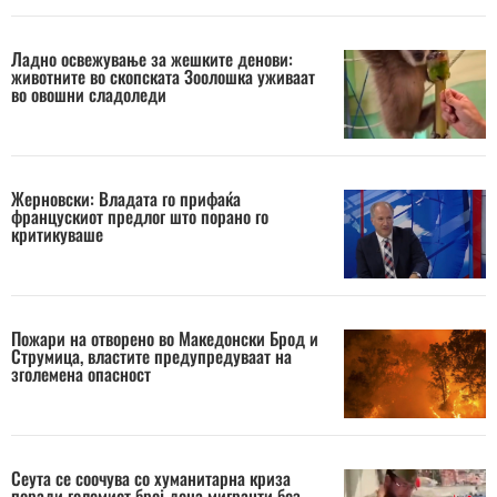
Ладно освежување за жешките денови:
животните во скопската Зоолошка уживаат
во овошни сладоледи
Жерновски: Владата го прифаќа
францускиот предлог што порано го
критикуваше
Пожари на отворено во Македонски Брод и
Струмица, властите предупредуваат на
зголемена опасност
Сеута се соочува со хуманитарна криза
поради големиот број деца мигранти без