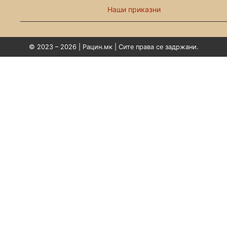
Наши приказни
© 2023 – 2026 | Рацин.мк | Сите права се задржани.