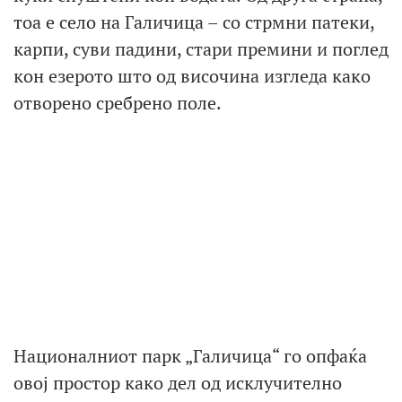
тоа е село на Галичица – со стрмни патеки,
карпи, суви падини, стари премини и поглед
кон езерото што од височина изгледа како
отворено сребрено поле.
Националниот парк „Галичица“ го опфаќа
овој простор како дел од исклучително