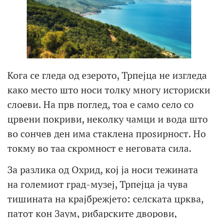
Кога се гледа од езерото, Трпејца не изгледа
како место што носи толку многу историски
слоеви. На прв поглед, тоа е само село со
црвени покриви, неколку чамци и вода што
во сончев ден има стаклена проѕирност. Но
токму во таа скромност е неговата сила.
За разлика од Охрид, кој ја носи тежината
на големиот град-музеј, Трпејца ја чува
тишината на крајбрежјето: селската црква,
патот кон Заум, рибарските дворови,