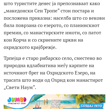
што туристите денес ја препознаваат како
„македонски Сен Тропе“ стои постара и
посложена приказна: населба што со векови
била поврзана со езерото, со планинскиот
премин, со манастирските имоти, со патот
кон Корча и со скриените цркви на
охридското крајбрежје.
Трпејца е старо рибарско село, сместено во
природна вдлабнатина меѓу карпите на
источниот брег на Охридското Езеро, на
трасата што води од Охрид кон манастирот
„Свети Наум“.