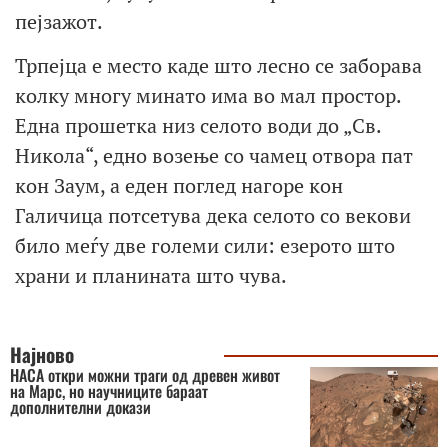
пејзажот.
Трпејца е место каде што лесно се заборава
колку многу минато има во мал простор.
Една прошетка низ селото води до „Св.
Никола“, едно возење со чамец отвора пат
кон Заум, а еден поглед нагоре кон
Галичица потсетува дека селото со векови
било меѓу две големи сили: езерото што
храни и планината што чува.
Најново
НАСА откри можни траги од древен живот
на Марс, но научниците бараат
дополнителни докази