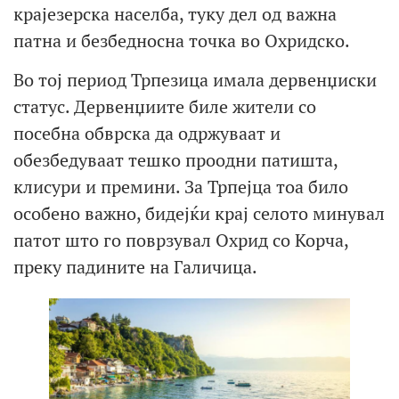
крајезерска населба, туку дел од важна
патна и безбедносна точка во Охридско.
Во тој период Трпезица имала дервенџиски
статус. Дервенџиите биле жители со
посебна обврска да одржуваат и
обезбедуваат тешко проодни патишта,
клисури и премини. За Трпејца тоа било
особено важно, бидејќи крај селото минувал
патот што го поврзувал Охрид со Корча,
преку падините на Галичица.