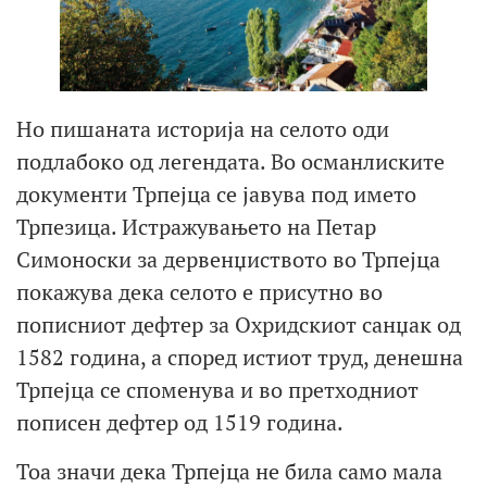
Но пишаната историја на селото оди
подлабоко од легендата. Во османлиските
документи Трпејца се јавува под името
Трпезица. Истражувањето на Петар
Симоноски за дервенџиството во Трпејца
покажува дека селото е присутно во
пописниот дефтер за Охридскиот санџак од
1582 година, а според истиот труд, денешна
Трпејца се споменува и во претходниот
пописен дефтер од 1519 година.
Тоа значи дека Трпејца не била само мала