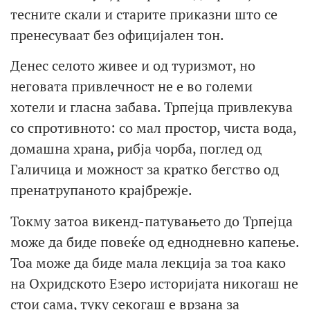
тесните скали и старите приказни што се
пренесуваат без официјален тон.
Денес селото живее и од туризмот, но
неговата привлечност не е во големи
хотели и гласна забава. Трпејца привлекува
со спротивното: со мал простор, чиста вода,
домашна храна, рибја чорба, поглед од
Галичица и можност за кратко бегство од
пренатрупаното крајбрежје.
Токму затоа викенд-патувањето до Трпејца
може да биде повеќе од еднодневно капење.
Тоа може да биде мала лекција за тоа како
на Охридското Езеро историјата никогаш не
стои сама, туку секогаш е врзана за