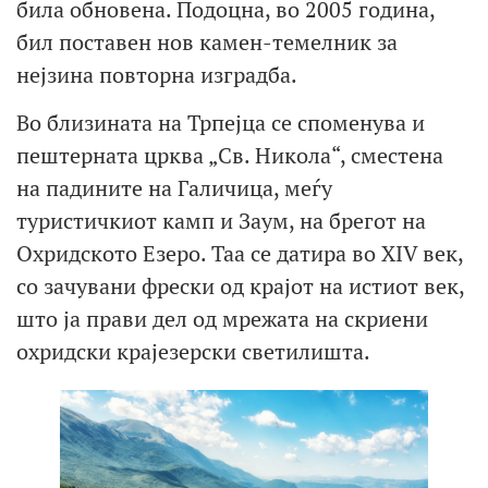
била обновена. Подоцна, во 2005 година,
бил поставен нов камен-темелник за
нејзина повторна изградба.
Во близината на Трпејца се споменува и
пештерната црква „Св. Никола“, сместена
на падините на Галичица, меѓу
туристичкиот камп и Заум, на брегот на
Охридското Езеро. Таа се датира во XIV век,
со зачувани фрески од крајот на истиот век,
што ја прави дел од мрежата на скриени
охридски крајезерски светилишта.