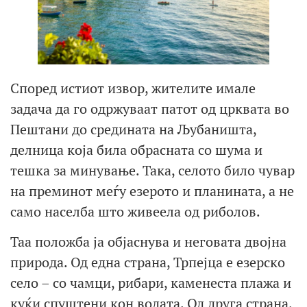
Според истиот извор, жителите имале
задача да го одржуваат патот од црквата во
Пештани до средината на Љубаништа,
делница која била обрасната со шума и
тешка за минување. Така, селото било чувар
на преминот меѓу езерото и планината, а не
само населба што живеела од риболов.
Таа положба ја објаснува и неговата двојна
природа. Од една страна, Трпејца е езерско
село – со чамци, рибари, каменеста плажа и
куќи спуштени кон водата. Од друга страна,