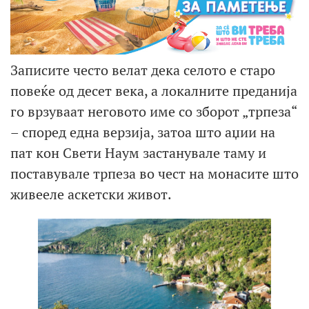
Записите често велат дека селото е старо
повеќе од десет века, а локалните преданија
го врзуваат неговото име со зборот „трпеза“
– според една верзија, затоа што аџии на
пат кон Свети Наум застанувале таму и
поставувале трпеза во чест на монасите што
живееле аскетски живот.