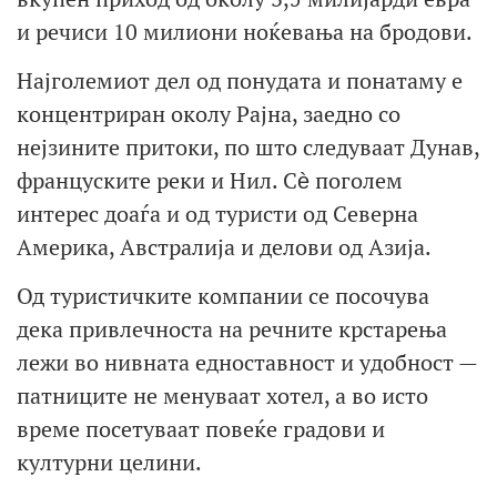
и речиси 10 милиони ноќевања на бродови.
Најголемиот дел од понудата и понатаму е
концентриран околу Рајна, заедно со
нејзините притоки, по што следуваат Дунав,
француските реки и Нил. Сѐ поголем
интерес доаѓа и од туристи од Северна
Америка, Австралија и делови од Азија.
Од туристичките компании се посочува
дека привлечноста на речните крстарења
лежи во нивната едноставност и удобност —
патниците не менуваат хотел, а во исто
време посетуваат повеќе градови и
културни целини.