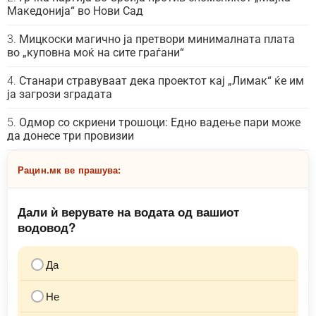
Македонија“ во Нови Сад
Мицкоски магично ја претвори минималната плата
во „куповна моќ на сите граѓани“
Станари стравуваат дека проектот кај „Лимак“ ќе им
ја загрози зградата
Одмор со скриени трошоци: Едно вадење пари може
да донесе три провизии
Рацин.мк ве прашува:
Дали ѝ верувате на водата од вашиот
водовод?
Да
Не