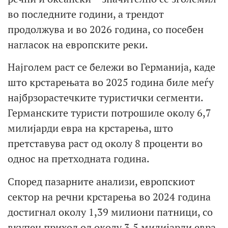
во последните години, а трендот
продолжува и во 2026 година, со посебен
нагласок на европските реки.
Најголем раст се бележи во Германија, каде
што крстарењата во 2025 година биле меѓу
најбрзорастечките туристички сегменти.
Германските туристи потрошиле околу 6,7
милијарди евра на крстарења, што
претставува раст од околу 8 проценти во
однос на претходната година.
Според пазарните анализи, европскиот
сектор на речни крстарења во 2024 година
достигнал околу 1,39 милиони патници, со
вкупен приход од околу 3,5 милијарди евра