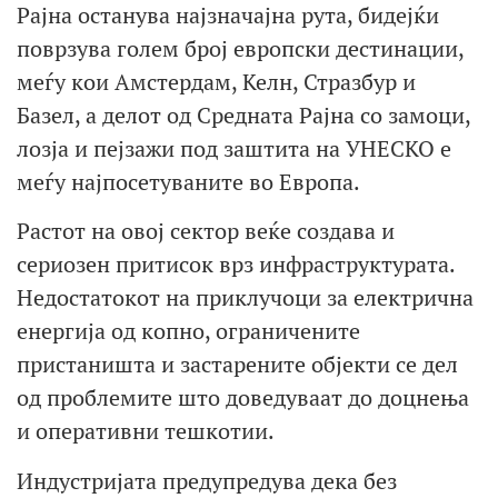
Рајна останува најзначајна рута, бидејќи
поврзува голем број европски дестинации,
меѓу кои Амстердам, Келн, Стразбур и
Базел, а делот од Средната Рајна со замоци,
лозја и пејзажи под заштита на УНЕСКО е
меѓу најпосетуваните во Европа.
Растот на овој сектор веќе создава и
сериозен притисок врз инфраструктурата.
Недостатокот на приклучоци за електрична
енергија од копно, ограничените
пристаништа и застарените објекти се дел
од проблемите што доведуваат до доцнења
и оперативни тешкотии.
Индустријата предупредува дека без