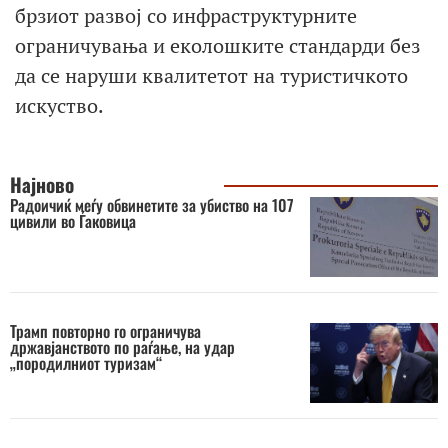
брзиот развој со инфраструктурните
ограничувања и еколошките стандарди без
да се наруши квалитетот на туристичкото
искуство.
Најново
Радоичиќ меѓу обвинетите за убиство на 107
цивили во Ѓаковица
Трамп повторно го ограничува
државјанството по раѓање, на удар
„породилниот туризам“