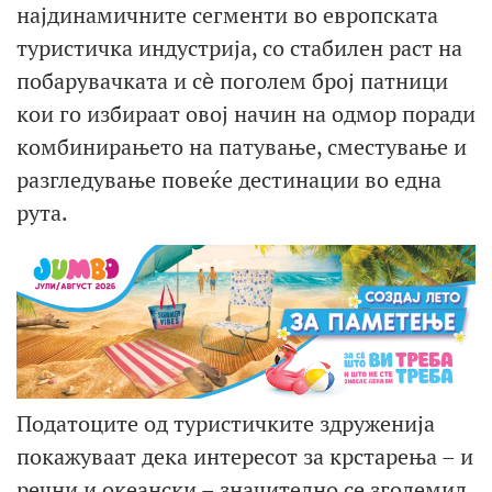
најдинамичните сегменти во европската
туристичка индустрија, со стабилен раст на
побарувачката и сѐ поголем број патници
кои го избираат овој начин на одмор поради
комбинирањето на патување, сместување и
разгледување повеќе дестинации во една
рута.
Податоците од туристичките здруженија
покажуваат дека интересот за крстарења – и
речни и океански – значително се зголемил