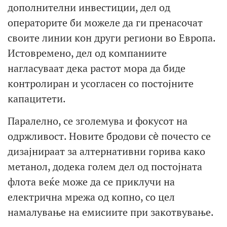
дополнителни инвестиции, дел од
операторите би можеле да ги пренасочат
своите линии кон други региони во Европа.
Истовремено, дел од компаниите
нагласуваат дека растот мора да биде
контролиран и усогласен со постојните
капацитети.
Паралелно, се зголемува и фокусот на
одржливост. Новите бродови сѐ почесто се
дизајнираат за алтернативни горива како
метанол, додека голем дел од постојната
флота веќе може да се приклучи на
електрична мрежа од копно, со цел
намалување на емисиите при закотвување.