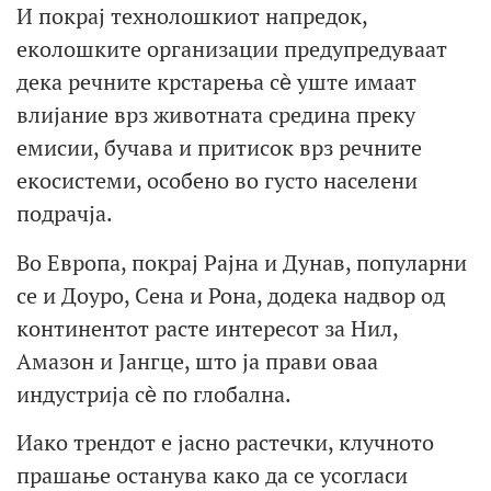
И покрај технолошкиот напредок,
еколошките организации предупредуваат
дека речните крстарења сѐ уште имаат
влијание врз животната средина преку
емисии, бучава и притисок врз речните
екосистеми, особено во густо населени
подрачја.
Во Европа, покрај Рајна и Дунав, популарни
се и Доуро, Сена и Рона, додека надвор од
континентот расте интересот за Нил,
Амазон и Јангце, што ја прави оваа
индустрија сѐ по глобална.
Иако трендот е јасно растечки, клучното
прашање останува како да се усогласи