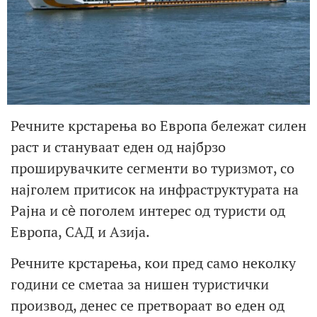
Речните крстарења во Европа бележат силен
раст и стануваат еден од најбрзо
проширувачките сегменти во туризмот, со
најголем притисок на инфраструктурата на
Рајна и сѐ поголем интерес од туристи од
Европа, САД и Азија.
Речните крстарења, кои пред само неколку
години се сметаа за нишен туристички
производ, денес се претвораат во еден од