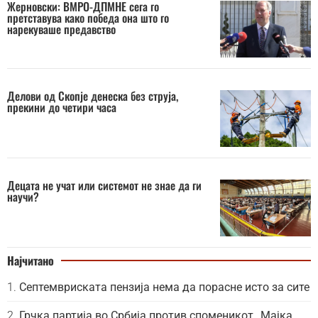
Жерновски: ВМРО-ДПМНЕ сега го
претставува како победа она што го
нарекуваше предавство
Делови од Скопје денеска без струја,
прекини до четири часа
Децата не учат или системот не знае да ги
научи?
Најчитано
Септемвриската пензија нема да порасне исто за сите
Грчка партија во Србија против споменикот „Мајка