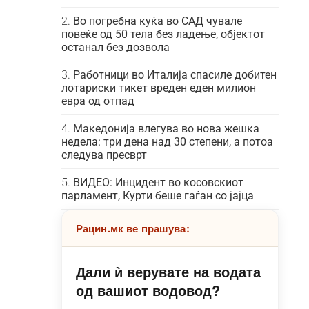
Во погребна куќа во САД чувале
повеќе од 50 тела без ладење, објектот
останал без дозвола
Работници во Италија спасиле добитен
лотариски тикет вреден еден милион
евра од отпад
Македонија влегува во нова жешка
недела: три дена над 30 степени, а потоа
следува пресврт
ВИДЕО: Инцидент во косовскиот
парламент, Курти беше гаѓан со јајца
Рацин.мк ве прашува:
Дали ѝ верувате на водата
од вашиот водовод?