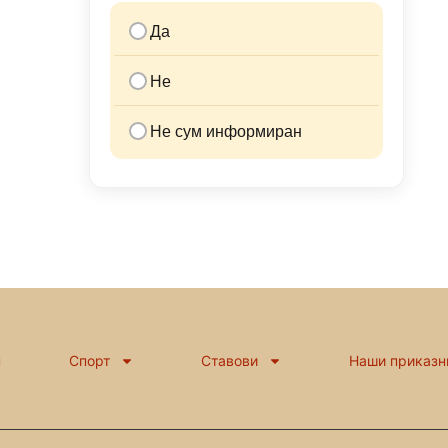
Да
Не
Не сум информиран
н
Спорт
Ставови
Наши приказн