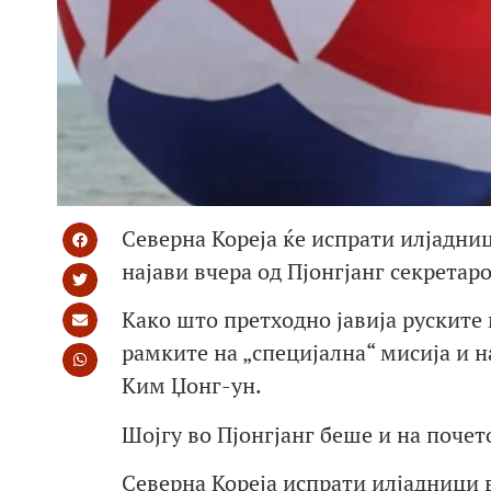
Северна Кореја ќе испрати илјадни
најави вчера од Пјонгјанг секретаро
Како што претходно јавија руските 
рамките на „специјална“ мисија и н
Ким Џонг-ун.
Шојгу во Пјонгјанг беше и на почет
Северна Кореја испрати илјадници 