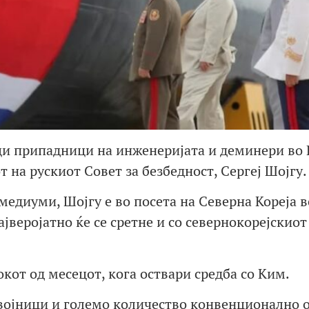
ци припадници на инженеријата и деминери во Р
т на рускиот Совет за безбедност, Сергеј Шојгу.
медиуми, Шојгу е во посета на Северна Кореја в
ајверојатно ќе се сретне и со севернокорејскиот
окот од месецот, кога оствари средба со Ким.
војници и големо количество конвенционално о