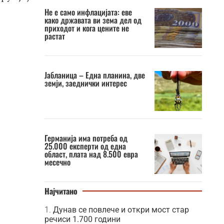
Не е само инфлацијата: еве
како државата ви зема дел од
приходот и кога цените не
растат
Јабланица – Една планина, две
земји, заеднички интерес
Германија има потреба од
25.000 експерти од една
област, плата над 8.500 евра
месечно
Најчитано
Дунав се повлече и откри мост стар
речиси 1.700 години