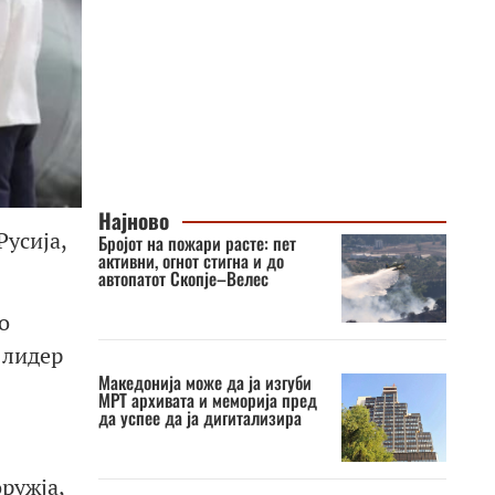
Најново
усија,
Бројот на пожари расте: пет
активни, огнот стигна и до
автопатот Скопје–Велес
о
 лидер
Македонија може да ја изгуби
МРТ архивата и меморија пред
да успее да ја дигитализира
ружја,