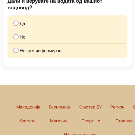
Дали ѝ верувате на водата од вашиот
водовод?
Да
Не
Не сум информиран
Македонија
Економија
Кластер ЕУ
Регион
Култура
Магазин
Спорт
Ставови
Наши приказни