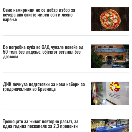
Овие намирници не се добар избор за
вечера ако сакате мирен сон и лесно
варење
Во погребна куќа во САД чувале повеќе од
50 тела без ладење, објектот останал без
дозвола
ДИК почнува подготовки за нови избори за
градоначалник во Брвеница
Трошоците за живот повторно растат, за
една година поскапеле за 2,3 проценти