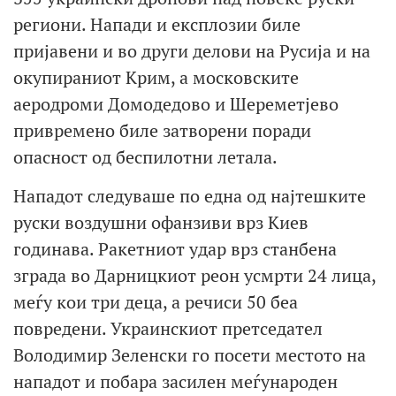
региони. Напади и експлозии биле
пријавени и во други делови на Русија и на
окупираниот Крим, а московските
аеродроми Домодедово и Шереметјево
привремено биле затворени поради
опасност од беспилотни летала.
Нападот следуваше по една од најтешките
руски воздушни офанзиви врз Киев
годинава. Ракетниот удар врз станбена
зграда во Дарницкиот реон усмрти 24 лица,
меѓу кои три деца, а речиси 50 беа
повредени. Украинскиот претседател
Володимир Зеленски го посети местото на
нападот и побара засилен меѓународен