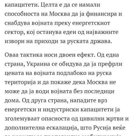
капацитети. Целта е да се намали
способноста на Москва да ја финансира и
снабдува војната преку енергетскиот
сектор, кој останува еден од најважните
извори на приходи за руската држава.
Оваа тактика носи двоен ефект. Од една
страна, Украина се обидува да ја префрли
цената на војната подлабоко на руска
територија и да покаже дека Москва не
може да ја води војната без последици
дома. Од друга страна, нападите врз
енергетски и индустриски капацитети ја
зголемуваат опасноста од цивилни жртви и
дополнителна ескалација, што Русија веќе