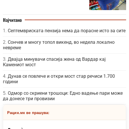
Најчитано
Септемвриската пензија нема да порасне исто за сите
Сончев и многу топол викенд, во недела локално
невреме
Двајца минувачи спасија жена од Вардар кај
Камениот мост
Дунав се повлече и откри мост стар речиси 1.700
години
Одмор со скриени трошоци: Едно вадење пари може
да донесе три провизии
Рацин.мк ве прашува: