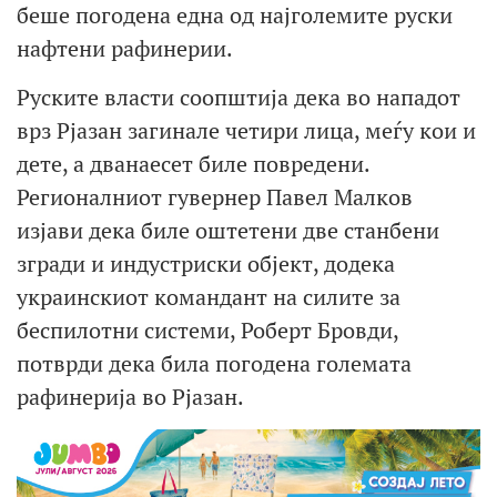
беше погодена една од најголемите руски
нафтени рафинерии.
Руските власти соопштија дека во нападот
врз Рјазан загинале четири лица, меѓу кои и
дете, а дванаесет биле повредени.
Регионалниот гувернер Павел Малков
изјави дека биле оштетени две станбени
згради и индустриски објект, додека
украинскиот командант на силите за
беспилотни системи, Роберт Бровди,
потврди дека била погодена големата
рафинерија во Рјазан.