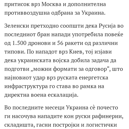
притисок врз Москва и дополнителна
противвоздушна одбрана за Украина.
Зеленски претходно соопшти дека Русија во
последниот бран напади употребила повеќе
од 1.500 дронови и 56 ракети од различни
типови. По нападот врз Киев, тој изјави
дека украинската војска добила задача да
подготви „можни формати за одговор“, што
најновиот удар врз руската енергетска
инфраструктура го става во рамка на
директна воена ескалација.
Во последните месеци Украина сè почесто
ги насочува нападите кон руски рафинерии,
складишта, гасни постројки и логистички