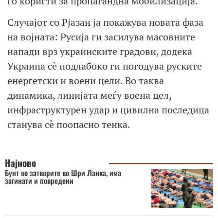
го користи за пропагандна мобилизација.
Случајот со Рјазан ја покажува новата фаза
на војната: Русија ги засилува масовните
напади врз украинските градови, додека
Украина сè подлабоко ги погодува руските
енергетски и воени цели. Во таква
динамика, линијата меѓу воена цел,
инфраструктурен удар и цивилна последица
станува сè поопасно тенка.
Најново
Бунт во затворите во Шри Ланка, има
загинати и повредени