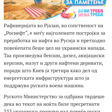
Рафинеријата во Рјазан, во сопственост на
„Роснефт“, е меѓу најголемите постројки за
преработка на нафта во Русија и претходно
повеќепати беше цел на украински напади.
Таа произведува бензин, дизел, авијациски
керозин, мазут и други нафтени деривати,
поради што Киев ја третира како дел од
енергетската инфраструктура што ја
поддржува руската воена машина.
Руското Министерство за одбрана тврдеше
дека во текот на ноќта биле пресретнати
355 украински дронови над повеќе руски