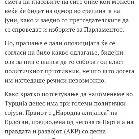
смета на гласовите на сите оние кои можеби
веќе ќе бидат на одмор во средината на
јуни, како и заедно со претседателските да
се спроведат и изборите за Парламентот.
Но, прашање е дали опозицијата ќе се
согласи на било какво одлагање, бидејки
ова за нив е шанса да го соборат од власт
политичкиот пртотивник, нешто што досега
им изгледаше речиси невозможно.
Како кратко потсетување да напоменеме во
Турција денес има три големи политички
сојузи. Првиот е „Народна алијанса“ на
Ердоган, предводена од неговата Партија на
правдата и развојот (AKP) со десна