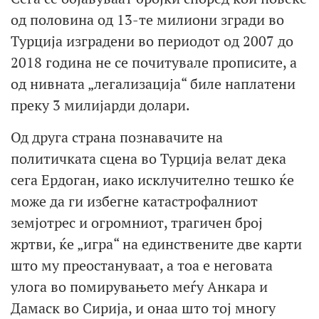
од половина од 13-те милиони згради во
Турција изградени во периодот од 2007 до
2018 година не се почитувале прописите, а
од нивната „легализација“ биле наплатени
преку 3 милијарди долари.
Од друга страна познавачите на
политичката сцена во Турција велат дека
сега Ердоган, иако исклучително тешко ќе
може да ги избегне катастрофалниот
земјотрес и огромниот, трагичен број
жртви, ќе „игра“ на единствените две карти
што му преостануваат, а тоа е неговата
улога во помирувањето меѓу Анкара и
Дамаск во Сирија, и онаа што тој многу