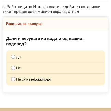
Работници во Италија спасиле добитен лотариски
тикет вреден еден милион евра од отпад
Рацин.мк ве прашува:
Дали ѝ верувате на водата од вашиот
водовод?
Да
Не
Не сум информиран