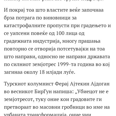
И покрај тоа што властите веќе започнаа
брза потрага по виновници за
катастрофалните пропусти при градењето и
се уапсени повеќе од 100 лица од
градежната индустрија, многу прашања
повторно се отворија потсетувајки на тоа
што направи, односно не направи државата
по силниот земјотрес 1999-та година во кој
загинаа околу 18 илјади луѓе.
Турскиот колумнист Ферај Ајтекин Ајдоган
во весникот БирГун напиша: „Убиецот не е
земјотресот, туку оние кои градовите ги
претвораат во масовни гробници во име на
урбаната трансформација, оние чии