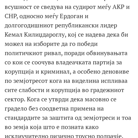
всушност се сведува на судирот меѓу AKP и
CHP, односно меѓу Ердоган и
долгогодишниот републикански лидер
Кемал Килиџдароглу, кој се надева дека би
можел на изборите да го победи
политичкиот ривал, поради обвинувањата
со кои се соочува владеачката партија за
корупција и криминал, а особено деновиве
по земјотресот кога на виделина испливаа
сите слабости и корупција во градежниот
сектор. Кога се утврди дека масовно се
градело без соодветна примена на
стандардите за заштита од земјотреси и тоа
во земја која што е позната како
исклиучително ризично трусно подрачје.