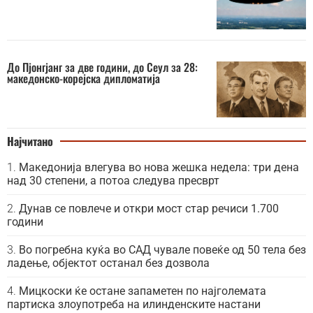
До Пјонгјанг за две години, до Сеул за 28:
македонско-корејска дипломатија
Најчитано
Македонија влегува во нова жешка недела: три дена
над 30 степени, а потоа следува пресврт
Дунав се повлече и откри мост стар речиси 1.700
години
Во погребна куќа во САД чувале повеќе од 50 тела без
ладење, објектот останал без дозвола
Мицкоски ќе остане запаметен по најголемата
партиска злоупотреба на илинденските настани