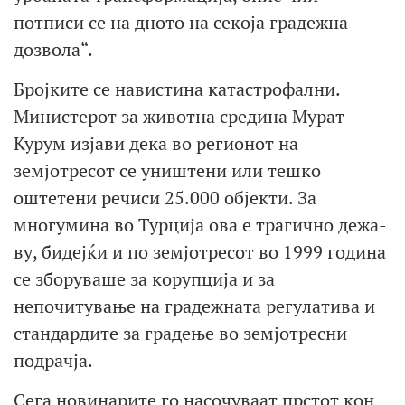
потписи се на дното на секоја градежна
дозвола“.
Бројките се навистина катастрофални.
Министерот за животна средина Мурат
Курум изјави дека во регионот на
земјотресот се уништени или тешко
оштетени речиси 25.000 објекти. За
многумина во Турција ова е трагично дежа-
ву, бидејќи и по земјотресот во 1999 година
се зборуваше за корупција и за
непочитување на градежната регулатива и
стандардите за градење во земјотресни
подрачја.
Сега новинарите го насочуваат прстот кон