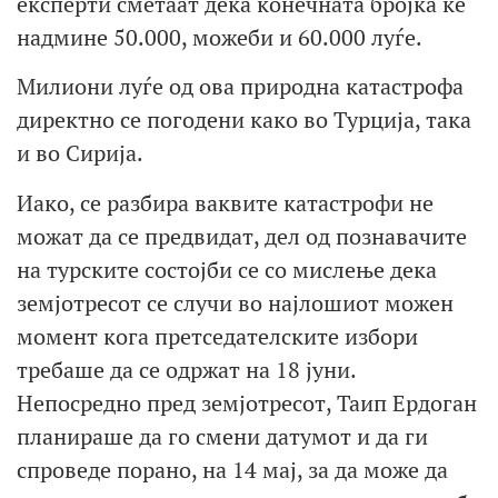
експерти сметаат дека конечната бројка ќе
надмине 50.000, можеби и 60.000 луѓе.
Милиони луѓе од ова природна катастрофа
директно се погодени како во Турција, така
и во Сирија.
Иако, се разбира ваквите катастрофи не
можат да се предвидат, дел од познавачите
на турските состојби се со мислење дека
земјотресот се случи во најлошиот можен
момент кога претседателските избори
требаше да се одржат на 18 јуни.
Непосредно пред земјотресот, Таип Ердоган
планираше да го смени датумот и да ги
спроведе порано, на 14 мај, за да може да