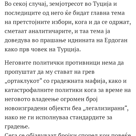
Во секој случај, земјотресот во Туција и
последиците од него ќе бидат главна тема
на претстојните избори, кога и да се одржат,
сметаат аналитичарите, и таа тема ја
доведува во прашање иднината на Ердоган
како прв човек на Турција.
Неговите политички противници нема да
пропуштат да му стават на грев
„ортаклукот“ со градежната мафија, како и
катастрофалните политики кога за време на
неговото владеење огромен број
новоизградени објекти беа „легализирани“,
иако не ги исполнуваа стандардите за
градење.
Сега се објавуваат бројки според кои повеќе