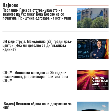
Најново
Перпарим Рама за отстранувањето на
знамето на Украина: Кога Косово не се
почитува, Приштина одговара на ист начин
ВИ јаде струја, Македонија (ќе) гради дата-
центри: Има ли доволно за дигиталната
иднина?
СДСМ: Мицкоски во видео за 35 години
независност, ја промовира политиката на
СДСМ
[Видео] Пентагон објави нови документи за
НЛО