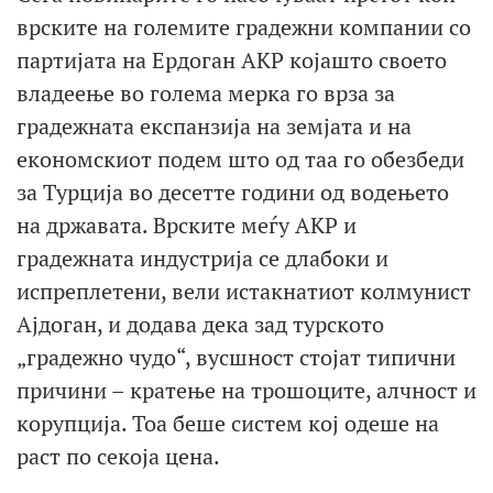
врските на големите градежни компании со
партијата на Ердоган AKP којашто своето
владеење во голема мерка го врза за
градежната експанзија на земјата и на
економскиот подем што од таа го обезбеди
за Турција во десетте години од водењето
на државата. Врските меѓу AKP и
градежната индустрија се длабоки и
испреплетени, вели истакнaтиот колмунист
Ајдоган, и додава дека зад турското
„градежно чудо“, вусшност стојат типични
причини – кратење на трошоците, алчност и
корупција. Тоа беше систем кој одеше на
раст по секоја цена.