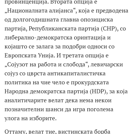
провинценција. Втората опција е
„Националната алијанса“, која е предводена
од долгогодишната главна опозициска
партија, Републиканската партија (CHP), со
либерално-демократска оринтација и
којашто се залага за подобри односи со
Европската Унија. И третата опција е
„Сојузот на работа и слобода“, левичарски
сојуз со цврста антикапиталистичка
политика на чие чело е прокурдската
Народна демократска партија (HDP), за која
аналитичарите велат дека нема некои
позначителни шанси да игра поголема
улога на изборите.
Оттаму, велат тие, вистинската борба