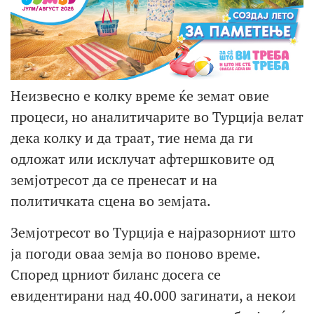
Неизвесно е колку време ќе земат овие
процеси, но аналитичарите во Турција велат
дека колку и да траат, тие нема да ги
одложат или исклучат афтершковите од
земјотресот да се пренесат и на
политичката сцена во земјата.
Земјотресот во Турција е најразорниот што
ја погоди оваа земја во поново време.
Според црниот биланс досега се
евидентирани над 40.000 загинати, а некои