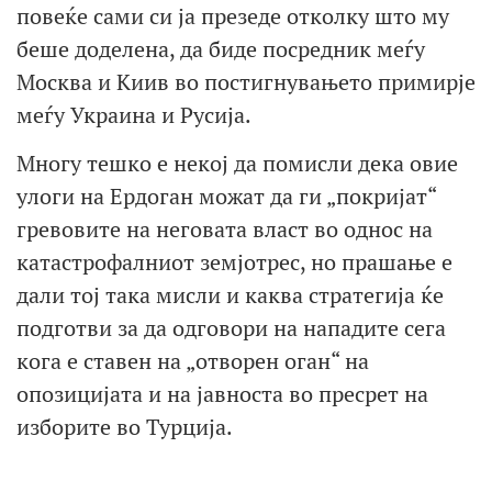
повеќе сами си ја презеде отколку што му
беше доделена, да биде посредник меѓу
Москва и Киив во постигнувањето примирје
меѓу Украина и Русија.
Многу тешко е некој да помисли дека овие
улоги на Ердоган можат да ги „покријат“
гревовите на неговата власт во однос на
катастрофалниот земјотрес, но прашање е
дали тој така мисли и каква стратегија ќе
подготви за да одговори на нападите сега
кога е ставен на „отворен оган“ на
опозицијата и на јавноста во пресрет на
изборите во Турција.