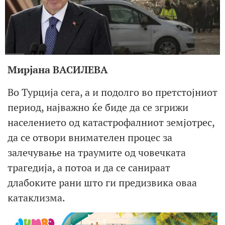
Мирјана ВАСИЛЕВА
Во Турција сега, а и подолго во претстојниот
период, најважно ќе биде да се згрижи
населението од катастрофалниот земјотрес,
да се отвори внимателен процес за
залечување на траумите од човечката
трагедија, а потоа и да се санираат
длабоките рани што ги предизвика оваа
катаклизма.