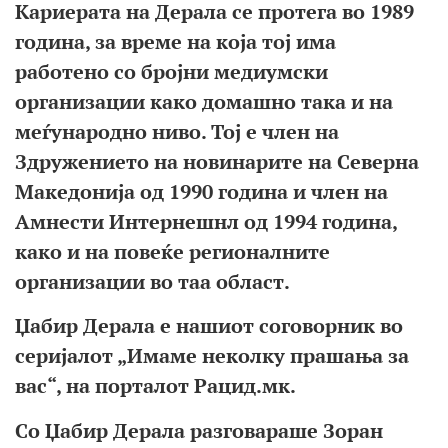
Кариерата на Дерала се протега во 1989
година, за време на која тој има
работено со бројни медиумски
организации како домашно така и на
меѓународно ниво. Тој е член на
Здружението на новинарите на Северна
Македонија од 1990 година и член на
Амнести Интернешнл од 1994 година,
како и на повеќе регионалните
организации во таа област.
Џабир Дерала е нашиот соговорник во
серијалот
„Имаме неколку прашања
за
вас
“,
на порталот
Рацид
.мк.
Со Џабир Дерала разговараше Зоран