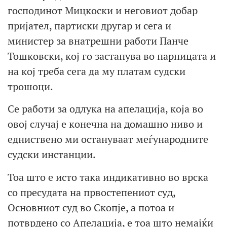
господинот Мицкоски и неговиот добар
пријател, партиски другар и сега и
министер за внатрешни работи Панче
Тошковски, кој го застапува во парницата и
на кој треба сега да му платам судски
трошоци.
Се работи за одлука на апелација, која во
овој случај е конечна на домашно ниво и
едниствено ми остануваат меѓународните
судски инстанции.
Тоа што е исто така индикативно во врска
со пресудата на првостепениот суд,
Основниот суд во Скопје, а потоа и
потврдено со Апелација, е тоа што немајќи