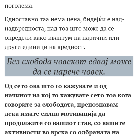
поголема.
Едноставно таа нема цена, бидејќи е над-
надвредноста, над тоа што може да се
определи како квантум на парични или
други единици на вредност.
Без слобода човекот едвај може
да се нарече човек.
Од сето ова што
го кажувате и од
начинот
на кој го кажувате с
ето
тоа кога
говорите за слободата, препознавам
дека
имате силна мотивација да
продолжите
со вашиот
став, со вашите
активности во врска со
одбраната на