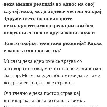
дека имаше реакција во однос на овој
случа
ј, иако,
за да бидеме честни до крај,
Здружението на новинарите
неколкупати
имаше реакции
кои беа
поврзани со
некои други ваши
случаи.
Зошто овојпат изостана
реакција?
Каква
е вашата оценка за т
оа?
Мислам дека едно име се врзува со
одговорот на ова, макар што не е единствен
фактор. Меѓутоа еден збор може да се каже
во врска со тоа, а тоа е стравот.
Очигледно е дека постои страв кај
новинарската фела во нашата земја.