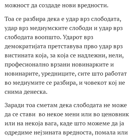
можност да создаде нови вредности.
Тоа се разбира дека е удар врз слободата,
удар врз медиумските слободи и удар врз
слободата воопшто. Ударот врз
демократијата претставува прво удар врз
вистината која, за која се надлежни, нели,
професионално врзани новинарките и
новинарите, уредниците, сите што работат
во медиумите се разбира, и човекот кој не
снима денеска.
Заради тоа сметам дека слободата не може
да се стави во некое мени или во ценовник
или на некоја вага, каде што можеме да ја
одредиме нејзината вредноста, помала или