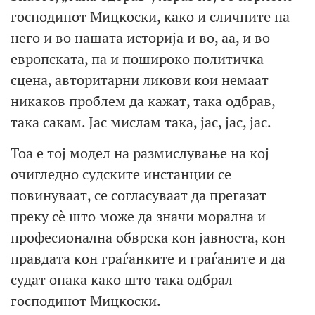
господинот Мицкоски, како и сличните на
него и во нашата историја и во, аа, и во
европската, па и пошироко политичка
сцена, авторитарни ликови кои немаат
никаков проблем да кажат, така одбрав,
така сакам. Јас мислам така, јас, јас, јас.
Тоа е тој модел на размислување на кој
очигледно судските инстанции се
повинуваат, се согласуваат да прегазат
преку сè што може да значи морална и
професионална обврска кон јавноста, кон
правдата кон граѓанките и граѓаните и да
судат онака како што така одбрал
господинот Мицкоски.