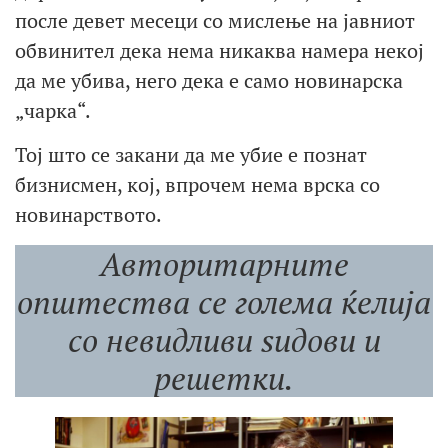
после девет месеци со мислење на јавниот
обвинител дека нема никаква намера некој
да ме убива, него дека е само новинарска
„чарка“.
Тој што се закани да ме убие е познат
бизнисмен, кој, впрочем нема врска со
новинарството.
Авторитарните
општества се голема ќелија
со невидливи ѕидови и
решетки.