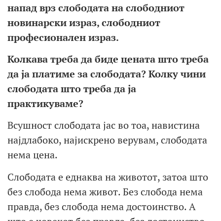
напад врз слободата на
слободниот
новинарски израз,
слободниот
професионален израз.
Колкава треба да биде цената што
треба
да ја платиме за слободата
? Колку чини
слободата
што треба да ја
практикуваме?
Всушност слободата јас во тоа, навистина
најдлабоко, најискрено верувам, слободата
нема цена.
Слободата е еднаква на животот, затоа што
без слобода нема живот. Без слобода нема
правда, без слобода нема достоинство. А