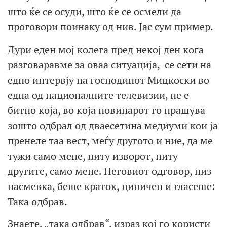
што ќе се осуди, што ќе се осмели да
проговори поинаку од нив. Јас сум пример.
Дури еден мој колега пред некој ден кога
разговаравме за оваа ситуација, се сети на
едно интервју на господинот Мицкоски во
една од националните телевизии, не е
битно која, во која новинарот го прашува
зошто одбрал од дваесетина медиуми кои ја
пренеле таа вест, меѓу другото и ние, да ме
тужи само мене, ниту изворот, ниту
другите, само мене. Неговиот одговор, низ
насмевка, беше краток, циничен и гласеше:
Така одбрав.
Знаете, „така одбрав“, израз кој го користи