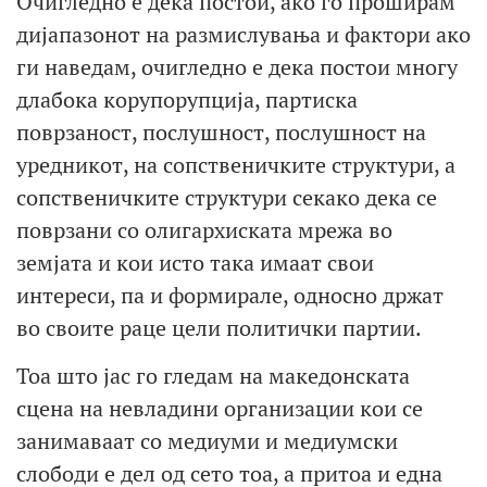
Очигледно е дека постои, ако го проширам
дијапазонот на размислувања и фактори ако
ги наведам, очигледно е дека постои многу
длабока корупорупција, партиска
поврзаност, послушност, послушност на
уредникот, на сопственичките структури, а
сопственичките структури секако дека се
поврзани со олигархиската мрежа во
земјата и кои исто така имаат свои
интереси, па и формирале, односно држат
во своите раце цели политички партии.
Тоа што јас го гледам на македонската
сцена на невладини организации кои се
занимаваат со медиуми и медиумски
слободи е дел од сето тоа, а притоа и една