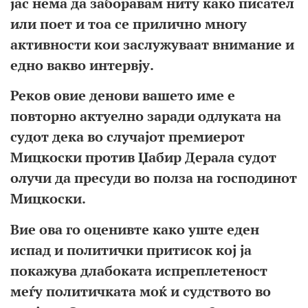
јас нема да заборавам
ниту како писател
или поет и тоа
се прилично многу
активности кои
заслужуваат внимание и
едно вакво
интервју.
Реков овие ден
ови в
ашето име е
повторно
актуелно заради одлуката
на
судот дека во
случајот премиерот
Мицкоски против Џабир
Дерала судот
олучи да пресуди во полза на
господинот
Мицкоски.
Вие ова го оценивте како
уште еден
испад и политички притисок кој ја
покажува длабоката испреплетеност
меѓу
политичката моќ и судството во