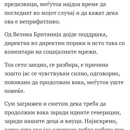
предизвици, меѓутоа најдоа време да
погледнат во мојот случај и да кажат дека
ова е неприфатливо.
Од Велика Британија дојде поддршка,
директна во директни пораки и исто така со
коментари на социјалните мрежи.
Тоа сето заедно, се разбира, е причина
зошто јас се чувствувам силно, одговорно,
повикано да продолжам вака, меѓутоа уште
повеќе.
Сум загрижен и сметам дека треба да
продолжам вака заради идните генерации,
заради нашите деца и внуци. Најискрено,
затоа што ако јас завршам добра работа тие