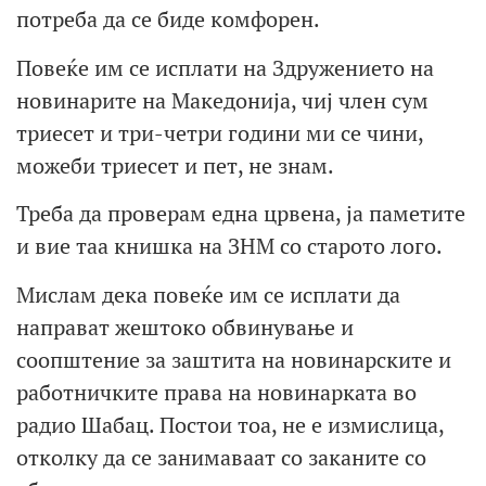
потреба да се биде комфорен.
Повеќе им се исплати на Здружението на
новинарите на Македонија, чиј член сум
триесет и три-четри години ми се чини,
можеби триесет и пет, не знам.
Треба да проверам една црвена, ја паметите
и вие таа книшка на ЗНМ со старото лого.
Мислам дека повеќе им се исплати да
направат жештоко обвинување и
соопштение за заштита на новинарските и
работничките права на новинарката во
радио Шабац. Постои тоа, не е измислица,
отколку да се занимаваат со заканите со