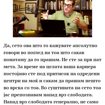
Да, сето ова што го кажувате
апсолутно
говори во поглед на
тоа што сакав
понатаму да го прашам.
Не
сте за прв пат
мета.
За време на целата ваша кариера
постојано
сте под притисок на
одредени
центри на моќ и сакам да прашам
нешто
во врска со тоа. Во суштината на сето тоа
јас препознавам напад врз слободата.
Напад врз слободата генерално, не само