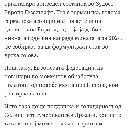
организира вонреден состанок во Зудост
Европа Гезелшафт. Тоа е германска, голема
германска асоцијација посветена на
југоисточна Европа, од која ја добив
нивната годишна награда минатата за 2024.
Се собираат за да формулираат став во
врска со ова.
Понатаму, Европската федерација на
новинари во моментов обработува
податоци од повеќе места низ Европа, кои
реагираа на ова.
Исто така дојде поддршка и солидарност од
Сединетите Американски Држави, кои исто
така во овој момент имаат сериозни