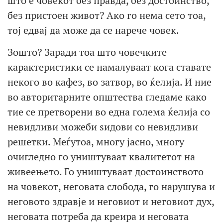
што е човекот без правда, без достоинство,
без пристоен живот? Ако го нема сето тоа,
тој едвај да може да се нарече човек.
Зошто? Заради тоа што човечките
карактеристики се намалуваат кога ставате
некого во кафез, во затвор, во ќелија. И ние
во авторитарните општества гледаме како
тие се претворени во една голема ќелија со
невидливи можеби ѕидови со невидливи
решетки. Меѓутоа, многу јасно, многу
очигледно го уништуваат квалитетот на
живеењето. Го уништуваат достоинството
на човекот, неговата слобода, го нарушува и
неговото здравје и неговиот и неговиот дух,
неговата потреба да креира и неговата