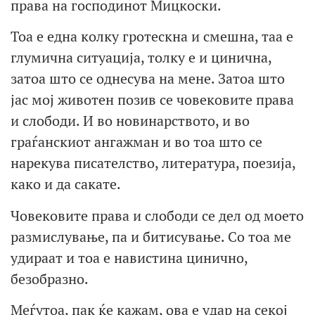
права на господинот Мицкоски.
Тоа е една колку гротескна и смешна, таа е
глумична ситуација, толку е и цинична,
затоа што се однесува на мене. Затоа што
јас мој животен позив се човековите права
и слободи. И во новинарството, и во
граѓанскиот ангажман и во тоа што се
нарекува писателство, литература, поезија,
како и да сакате.
Човековите права и слободи се дел од моето
размислување, па и битисување. Со тоа ме
удираат и тоа е навистина цинично,
безобразно.
Меѓутоа, пак ќе кажам, ова е удар на секој