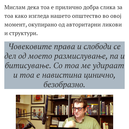
Мислам дека тоа е прилично добра слика за
тоа како изгледа нашето општество во овој
момент, окупирано од авторитарни ликови
и структури.
Човековите права и слободи се
дел од моето размислување, па и
битисување. Со тоа ме удираат
и тоа е навистина цинично,
безобразно.