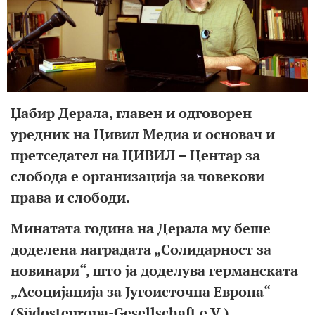
Џабир Дерала, главен и одговорен
уредник на Цивил Медиа и основач и
претседател на ЦИВИЛ – Центар за
слобода е организација за човекови
права и слободи.
Минатата година на Дерала му беше
доделена наградата „Солидарност за
новинари“, што ја доделува германската
„Асоцијација за Југоисточна Европа“
(Südosteuropa-Gesellschaft e.V.),