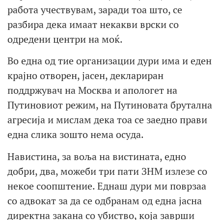
работа учествувам, заради тоа што, се
разбира дека имаат некакви врски со
одредени центри на моќ.
Во една од тие организации дури има и еден
крајно отворен, јасен, деклариран
поддржувач на Москва и апологет на
Путиновиот режим, на Путиновата брутална
агресија и мислам дека тоа се заедно прави
една слика зошто нема осуда.
Навистина, за воља на вистината, едно
добри, два, можеби три пати ЗНМ излезе со
некое соопштение. Еднаш дури ми поврзаа
со адвокат за да се одбранам од една јасна
директна закана со убиство, која заврши