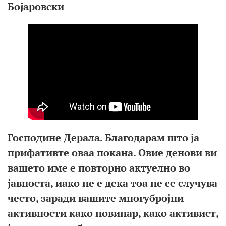
Бојаровски
Господине Дерала.
Благодарам што ја
прифативте оваа покана.
Овие ден
ови ви
вашето име е повторно
актуелно во
јавноста, иако не е дека тоа
не се случува
често, заради вашите
многубројни
активности како
новинар,
како активист,