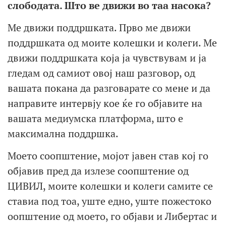
слободата.
Што ве движи во таа насока?
Ме движи поддршката. Прво ме движи
поддршката од моите колешки и колеги. Ме
движи поддршката која ја чувствувам и ја
гледам од самиот овој наш разговор, од
вашата покана да разговарате со мене и да
направите интервју кое ќе го објавите на
вашата медиумска платформа, што е
максимална поддршка.
Моето соопштение, мојот јавен став кој го
објавив пред да излезе соопштение од
ЦИВИЛ, моите колешки и колеги самите се
ставиа под тоа, уште едно, уште пожестоко
оопштение од моето, го објави и Либертас и