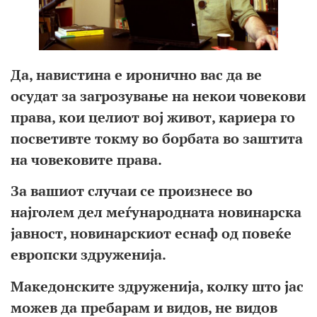
Да,
навистина е иронично вас да ве
осудат
за
за
гр
озување
на некои човекови
права, кои целиот
вој живот, кариера го
посветивте
токму во борбата во
заштита
на човековите права.
За вашиот случаи се произнесе
во
најголем дел меѓународната
новинарска
јавност, новинарскиот
ес
на
ф од
повеќе
европски здруженија.
Македонските здруженија, колку што
јас
мож
ев да пребарам и видов, не видов