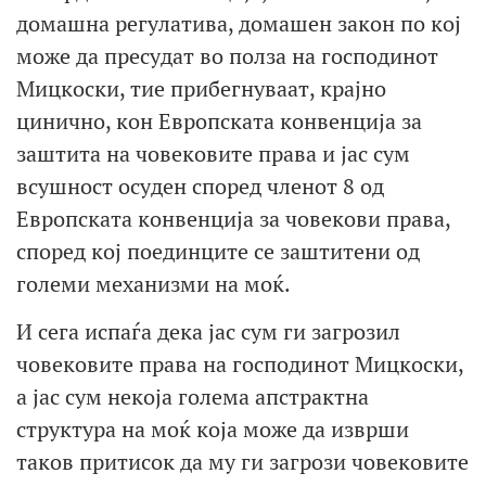
домашна регулатива, домашен закон по кој
може да пресудат во полза на господинот
Мицкоски, тие прибегнуваат, крајно
цинично, кон Европската конвенција за
заштита на човековите права и јас сум
всушност осуден според членот 8 од
Европската конвенција за човекови права,
според кој поединците се заштитени од
големи механизми на моќ.
И сега испаѓа дека јас сум ги загрозил
човековите права на господинот Мицкоски,
а јас сум некоја голема апстрактна
структура на моќ која може да изврши
таков притисок да му ги загрози човековите