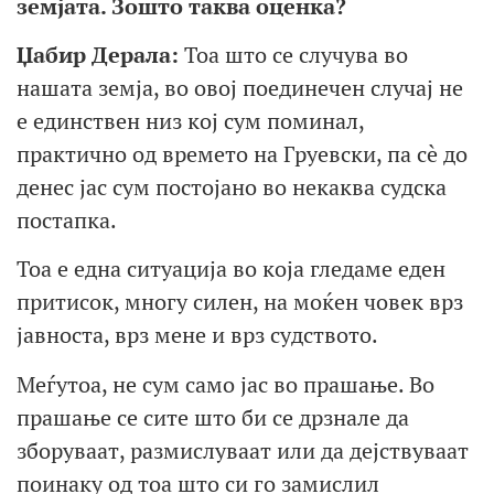
земјата.
Зошто таква оценка?
Џабир Дерала:
Тоа што се случува во
нашата земја, во овој поединечен случај не
е единствен низ кој сум поминал,
практично од времето на Груевски, па сè до
денес јас сум постојано во некаква судска
постапка.
Тоа е една ситуација во која гледаме еден
притисок, многу силен, на моќен човек врз
јавноста, врз мене и врз судството.
Меѓутоа, не сум само јас во прашање. Во
прашање се сите што би се дрзнале да
зборуваат, размислуваат или да дејствуваат
поинаку од тоа што си го замислил