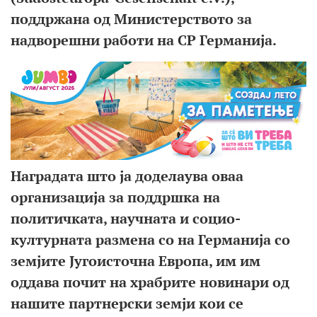
поддржана од Министерството за
надворешни работи на СР Германија.
Наградата што ја доделаува оваа
организација за поддршка на
политичката, научната и социо-
културната размена со на Германија со
земјите Југоисточна Европа, им им
оддава почит на храбрите новинари од
нашите партнерски земји кои се