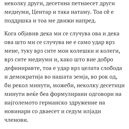
неколку други, десетина петнаесет други
медиуми, Центар и така натаму. Тоа сѐ е
поддршка и тоа ме движи напред.
Кога објавив дека ми се случува ова и дека
ова што ми се случува не е само удар врз
мене, туку врз сите мои колешки и колеги,
врз сите медиуми и, како што вие добро
дефиниравте, тоа е удар врз целата слобода
и демократија во нашата земја, во рок од,
би рекол минути, можеби, неколку десетици
минути веќе беа формулирани одговори на
најголемото германско здружение на
новинари со дваесет и седум илјади
членови.