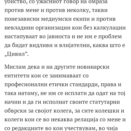
убиство, со ужасниот говор на омраза
против мене и против неколку, такви
понезависни медиумски екипи и против
невладини организации кои без калкулации
настапуваат во јавноста и не им е проблем
да бидат видливи и влијателни, каква што е
„Цивил”.
Мислам дека и на другите новинарски
ентитети кои се занимаваат со
професионални етички стандарди, права и
така натаму, не им се исплати да одат на тој
начин и да ги исполнат своите статутарни
обврски за својот колега, за сите колешки и
колеги кои се во некаква релација со мене и
со редакциите во кои учествувам, во чија