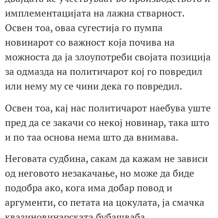
имплементацијата на лажна стварност.
Освен тоа, оваа сугестија го пумпа
новинарот со важност која почива на
можноста да ја злоупотреби својата позиција
за одмазда на политичарот кој го повредил
или нему му се чини дека го повредил.
Освен тоа, кај нас политичарот наебува уште
пред да се закачи со некој новинар, така што
и по таа основа нема што да внимава.
Неговата судбина, сакам да кажам не зависи
од неговото незакачање, но може да биде
подобра ако, кога има добар повод и
аргументи, со петата на цокулата, ја смачка
квазиновинарската бубашваба.