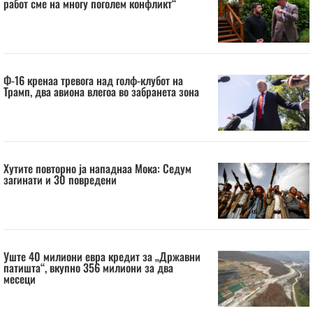
работ сме на многу поголем конфликт“
Ф-16 кренаа тревога над голф-клубот на
Трамп, два авиона влегоа во забранета зона
Хутите повторно ја нападнаа Мока: Седум
загинати и 30 повредени
Уште 40 милиони евра кредит за „Државни
патишта“, вкупно 356 милиони за два
месеци