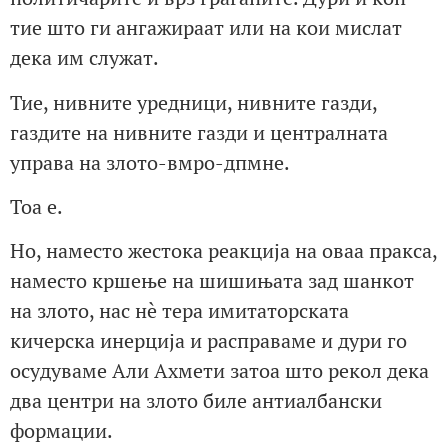
тие што ги ангажираат или на кои мислат
дека им служат.
Тие, нивните уредници, нивните газди,
газдите на нивните газди и централната
управа на злото-вмро-дпмне.
Тоа е.
Но, наместо жестока реакција на оваа пракса,
наместо кршење на шишињата зад шанкот
на злото, нас нè тера имитаторската
кичерска инерција и расправаме и дури го
осудуваме Али Ахмети затоа што рекол дека
два центри на злото биле антиалбански
формации.