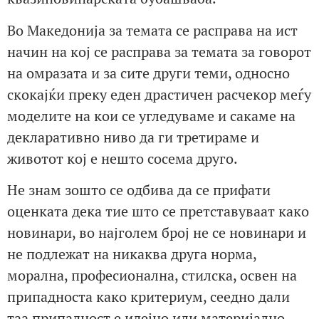
Во Македонија за темата се расправа на ист
начин на кој се расправа за темата за говорот
на омразата и за сите други теми, односно
скокајќи преку еден драстичен расчекор меѓу
моделите на кои се угледуваме и сакаме на
декларативно ниво да ги третираме и
животот кој е нешто сосема друго.
Не знам зошто се одбива да се прифати
оценката дека тие што се претставуваат како
новинари, во најголем број не се новинари и
не подлежат на никаква друга норма,
морална, професионална, стилска, освен на
припадноста како критериум, сеедно дали
таа припадност е идејно или материјално