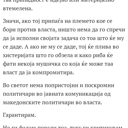
втемелена.
Значи, ако тој припаѓа на племето кое се
бори против власта, ништо нема да го спречи
да ја исполни својата задача со тоа што ќе му
се даде. А ако не му се даде, тој ќе плива во
хистеријата што го обзела и како риба ќе
фати некоја мушичка со која ќе може таа
власт да ја компромитира.
Во светот нема попристојни и поскромни
политичари во јавната комуникација од
македонските политичари во власта.
Гарантирам.
Не ги фалам поради тоа, туку ги критикувам.