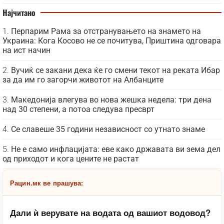
Најчитано
Перпарим Рама за отстранувањето на знамето на
Украина: Кога Косово не се почитува, Приштина одговара
на ист начин
Вучиќ се закани дека ќе го смени текот на реката Ибар
за да им го загорчи животот на Албанците
Македонија влегува во нова жешка недела: три дена
над 30 степени, а потоа следува пресврт
Се славеше 35 години независност со утнато знаме
Не е само инфлацијата: еве како државата ви зема дел
од приходот и кога цените не растат
Рацин.мк ве прашува:
Дали ѝ верувате на водата од вашиот водовод?