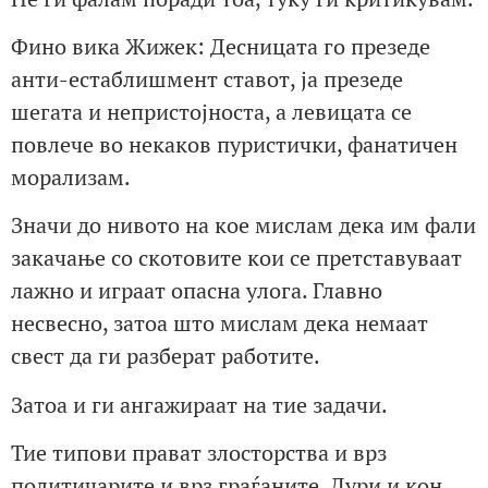
Фино вика Жижек: Десницата го презеде
анти-естаблишмент ставот, ја презеде
шегата и непристојноста, а левицата се
повлече во некаков пуристички, фанатичен
морализам.
Значи до нивото на кое мислам дека им фали
закачање со скотовите кои се претставуваат
лажно и играат опасна улога. Главно
несвесно, затоа што мислам дека немаат
свест да ги разберат работите.
Затоа и ги ангажираат на тие задачи.
Тие типови прават злосторства и врз
политичарите и врз граѓаните. Дури и кон