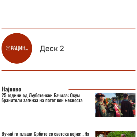
Деск 2
Најново
25 години од Љуботенски Бачила: Осум
бранители загинаа на патот кон месноста
Вучиќ ги плаши Србите со светска војна: „На