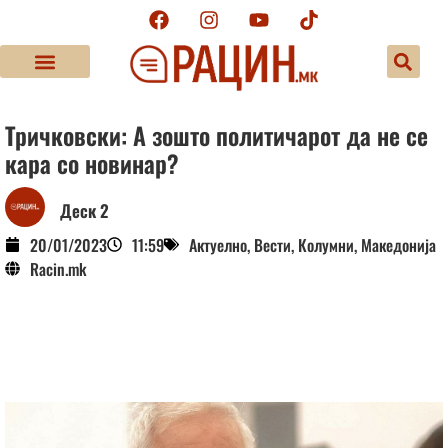
Тричковски: А зошто политичарот да не се
кара со новинар?
Деск 2
20/01/2023
11:59
Актуелно
,
Вести
,
Колумни
,
Македонија
Racin.mk