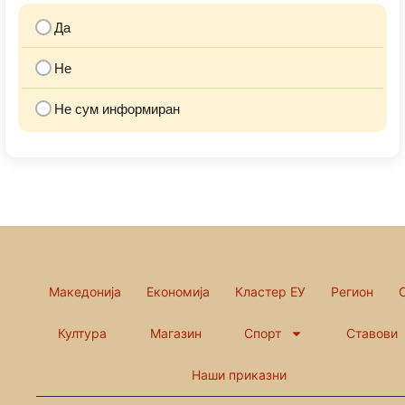
Да
Не
Не сум информиран
Македонија
Економија
Кластер ЕУ
Регион
Култура
Магазин
Спорт
Ставови
Наши приказни