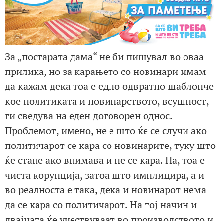
За „постарата дама“ не би пишувал во оваа
прилика, но за карањето со новинари имам
да кажам дека тоа е едно одвратно шаблонче
кое политиката и новинарството, всушност,
ги сведува на еден договорен однос.
Проблемот, имено, не е што ќе се случи ако
политичарот се кара со новинарите, туку што
ќе стане ако внимава и не се кара. Па, тоа е
чиста корупција, затоа што имплицира, а и
во реалноста е така, дека и новинарот нема
да се кара со политичарот. На тој начин и
двајцата ќе учествуваат во производството и