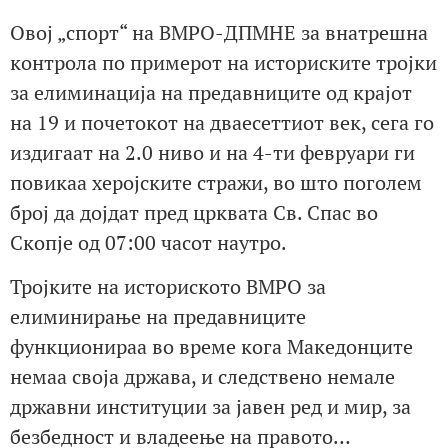
Овој „спорт“ на ВМРО-ДПМНЕ за внатрешна
контрола по примерот на историските тројки
за елиминација на предавниците од крајот
на 19 и почетокот на дваесеттиот век, сега го
издигаат на 2.0 ниво и на 4-ти февруари ги
повикаа херојските стражи, во што поголем
број да дојдат пред црквата Св. Спас во
Скопје од 07:00 часот наутро.
Тројките на историското ВМРО за
елиминирање на предавниците
функционираа во време кога Македонците
немаа своја држава, и следствено немале
државни институции за јавен ред и мир, за
безбедност и владеење на правото…