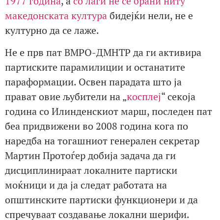
1977 година
, а
со лаги не се брани ниту
македонската култура
бидејќи нели, не е
културно да се лаже.
Не е прв пат ВМРО-ДМНТР да ги активира
партиските парамилиции и останатите
параформации. Освен парадата што ја
прават овие љубитeли на „
косплеј
“ секоја
година со Илинденскиот марш, последен пат
беа придвижени во 2008 година кога по
наредба на тогашниот генерален секретар
Мартин Протоѓер добија задача да ги
дисциплинираат локалните партиски
моќници и да ја следат работата на
општинските партиски функционери и да
спречуваат создавање локални шерифи.