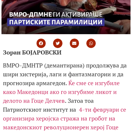
Зоран БОЈАРОВСКИ
ВМРО-ДМНТР (демантирана) продолжува да
шири хистерија, лаги и фантазмагории и да
прогнозира армагедон.
Ќе сме се изгубиле
како Македонци ако го изгубиме ликот и
делото на Гоце Делчев
. Затоа тоа
Патриотскиот институт на
4-ти февруари се
организира херојска стража на гробoт на
македонскиот револуционерен херој Гоце