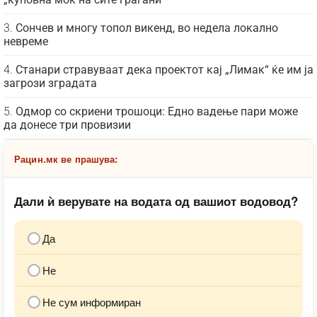
Сончев и многу топол викенд, во недела локално
невреме
Станари стравуваат дека проектот кај „Лимак“ ќе им ја
загрози зградата
Одмор со скриени трошоци: Едно вадење пари може
да донесе три провизии
Рацин.мк ве прашува:
Дали ѝ верувате на водата од вашиот водовод?
Да
Не
Не сум информиран