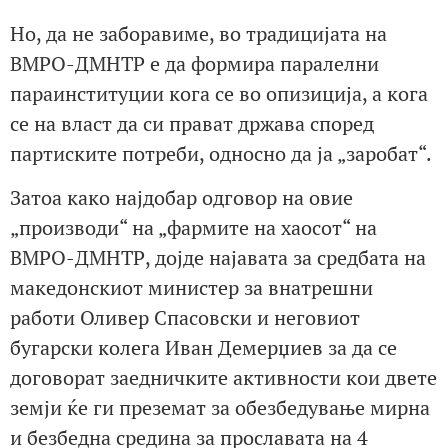
Но, да не заборавиме, во традицијата на
ВМРО-ДМНТР е да формира паралелни
параинституции кога се во опизиција, а кога
се на власт да си прават држава според
партиските потреби, односно да ја „заробат“.
Затоа како најдобар одговор на овие
„производи“ на „фармите на хаосот“ на
ВМРО-ДМНТР, дојде најавата за средбата на
македонскиот министер за внатрешни
работи Оливер Спасовски и неговиот
бугарски колега Иван Демерџиев за да се
договорат заедничките активности кои двете
земји ќе ги преземат за обезбедување мирна
и безбедна средина за прославата на 4