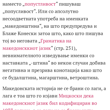
наместо „
попустливост
“ пишуваш
„попусливост“. Или со апсолутно
несоодветната употреба на именката
„македонштина“, на што предупредува и
Блаже Конески затоа што, како што пишува
тој во неговата „
Граматика на
македонсккиот јазик
“ (стр. 251),
невнимателното изведување именки со
наставката „-штина“ во некои случаи добива
негативна и презрива конотација како што
се будалштина, магарштина, ветроштина.
Македонската историја не се брани со лаги, а
лага е тоа што го изјави
Мицкоски дека
македонскиот јазик бил кодифициран во