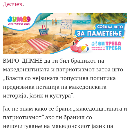
Делчев
.
ВМРО-ДПМНЕ да ти бил браникот на
македонштината и патриотизмот затоа што
„Власта со нејзината попуслива политика
предизвика негација на македонската
историја, јазик и култура“.
Јас не знам како се брани „македонштината и
патриотизмот“ ако ги браниш со
непочитување на македонскиот јазик па