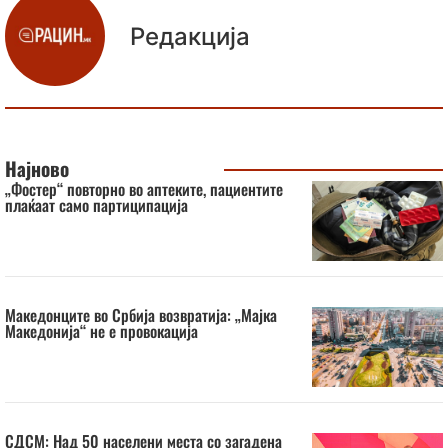
Редакција
Најново
„Фостер“ повторно во аптеките, пациентите
плаќаат само партиципација
Македонците во Србија возвратија: „Мајка
Македонија“ не е провокација
СДСМ: Над 50 населени места со загадена