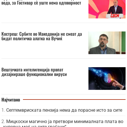
вода, за Гостивар сè уште нема одговорност
Костреш: Србите во Македонија не смеат да
бидат политичка алатка на Вучиќ
Вештачката интелигенција првпат
дизајнираше функционални вируси
Најчитано
Септемвриската пензија нема да порасне исто за сите
Мицкоски магично ја претвори минималната плата во
„куповна моќ на сите граѓани“