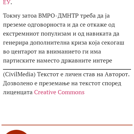
ЕУ
.
Токму затоа ВМРО-ДМНТР треба да ја
преземе одговорноста и да се откаже од
екстремниот популизам и од навиката да
генерира дополнителна криза која секогаш
во центарот на вниманието ги има
партиските наместо државните интере
(CivilMedia) Tекстот е личен став на Авторот.
Дозволено е преземање на текстот според
лиценцата
Creative Commons