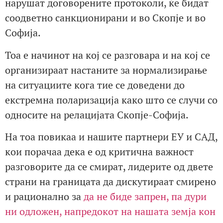
нарушат договорените протоколи, ќе бидат
соодветно санкционирани и во Скопје и во
Софија.
Тоа е начинот на кој се разговара и на кој се
организираат настаните за нормализирање
на ситуациите кога тие се доведени до
екстремна поларизација како што се случи со
односите на релацијата Скопје-Софија.
На тоа повикаа и нашите партнери ЕУ и САД,
кои порачаа дека е од критична важност
разговорите да се смират, лидерите од двете
страни на границата да дискутираат смирено
и рационално за
да не биде запрен, па дури
ни одложен, напредокот на нашата земја кон