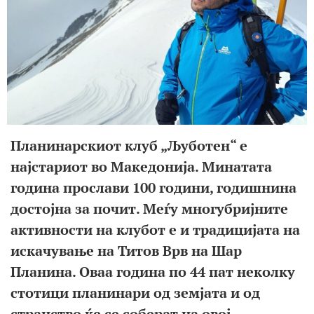
Планинарскиот клуб „Љуботен“ е
најстариот во Македонија. Минатата
година прослави 100 години, годишнина
достојна за почит. Меѓу многубријните
активности на клубот е и традицијата на
искачување на Титов Врв на Шар
Планина. Оваа година по 44 пат неколку
стотици планинари од земјата и од
странство ќе се соберат на овој