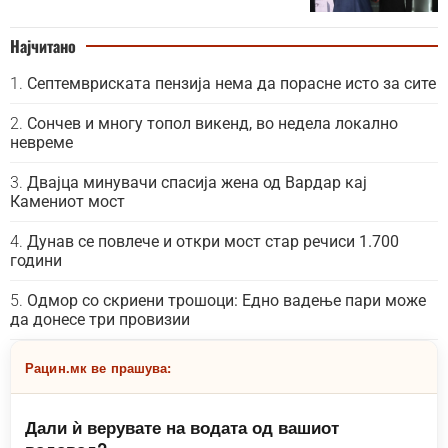
Најчитано
Септемвриската пензија нема да порасне исто за сите
Сончев и многу топол викенд, во недела локално
невреме
Двајца минувачи спасија жена од Вардар кај
Камениот мост
Дунав се повлече и откри мост стар речиси 1.700
години
Одмор со скриени трошоци: Едно вадење пари може
да донесе три провизии
Рацин.мк ве прашува:
Дали ѝ верувате на водата од вашиот