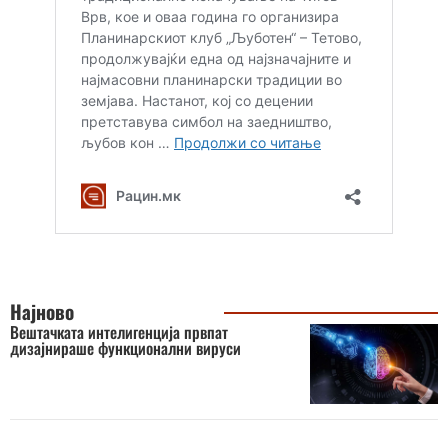
Најново
Вештачката интелигенција првпат
дизајнираше функционални вируси