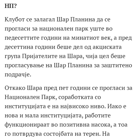
НП?
Клубот се залагал Шар Планина да се
прогласи за национален парк уште во
педесеттите години на минатиот век, а пред
десеттина години беше дел од акциската
група Пријателите на Шара, чија цел беше
прогласување на Шар Планина за заштитено
подрачје.
Откако Шара пред пет години се прогласи за
Национален Парк, соработката со
институцијата е на највисоко ниво. Иако е
нова и мала институцијата, работите
функционираат во позитивна насока, а тоа
го потврдува состојбата на терен. На