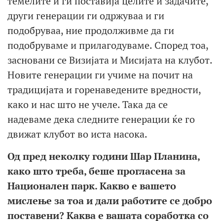
темелите и ги поставија целите и задачите,
други генерации ги одржуваа и ги
подобруваа, ние продолживме да ги
подобруваме и прилагодуваме. Според тоа,
засновани се Визијата и Мисијата на клубот.
Новите генерации ги учиме на почит на
традицијата и горенаведените вредности,
како и нас што не учеле. Така да се
надеваме дека следните генерации ќе го
движат клубот во иста насока.
Од пред неколку години Шар Планина,
како што треба, беше прогласена за
Национален парк. Какво е вашето
мислење за тоа и дали работите се добро
поставени? Каква е вашата соработка со