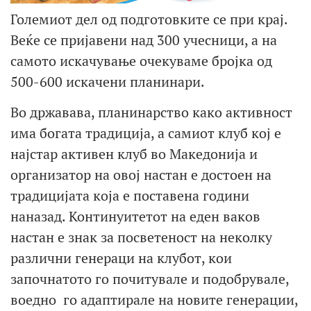
Големиот дел од подготовките се при крај.
Веќе се пријавени над 300 учесници, а на
самото искачување очекуваме бројка од
500-600 искачени планинари.
Во државава, планинарство како активност
има богата традиција, а самиот клуб кој е
најстар активен клуб во Македонија и
организатор на овој настан е достоен на
традицијата која е поставена години
наназад. Континуитетот на еден ваков
настан е знак за посветеност на неколку
различни генераци на клубот, кои
започнатото го почитувале и подобрувале,
воедно го адаптирале на новите генерации,