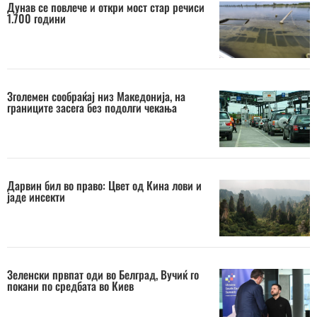
Дунав се повлече и откри мост стар речиси
1.700 години
Зголемен сообраќај низ Македонија, на
границите засега без подолги чекања
Дарвин бил во право: Цвет од Кина лови и
јаде инсекти
Зеленски првпат оди во Белград, Вучиќ го
покани по средбата во Киев