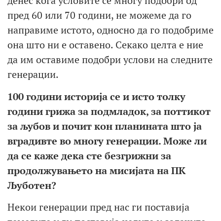
денес кога условите се многу подобри од
пред 60 или 70 години, не можеме да го
направиме истото, односно да го подобриме
она што ни е оставено. Секако целта е ние
да им оставиме подобри услови на следните
генерации.
100 години историја се и исто толку
години грижа за подмладок, за поттикот
за љубов и почит кон планината што ја
вградивте во многу генерации. Може ли
да се каже
дека сте безгрижни за
продолжувањето на мисијата на ПК
Љуботен?
Некои генерации пред нас ги поставија