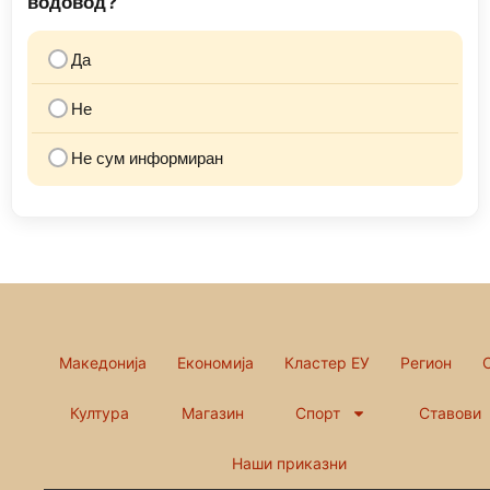
водовод?
Да
Не
Не сум информиран
Македонија
Економија
Кластер ЕУ
Регион
Култура
Магазин
Спорт
Ставови
Наши приказни