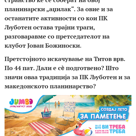
планинарски „аџилак“. За овие и за
останатите активности со кои ПК
Љуботен остава трајни траги,
разговаравме со претседателот на
клубот Јован Божиноски
.
Претстојното искачување на Титов врв.
По 44 пат. Дали е сѐ подготвено? Што
значи оваа традиција за ПК Љуботен и за
македонското планинарство?