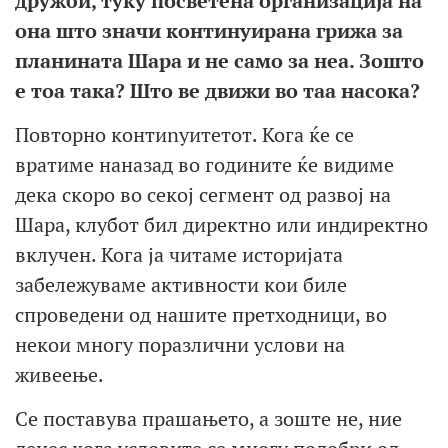
дружби, туку посветена организација на
она што значи континуирана грижа за
планината Шара и не само за неа. Зошто
е тоа така? Што ве движи во таа насока?
Повторно контиnуитетот. Кога ќе се
вратиме наназад во годините ќе видиме
дека скоро во секој сегмент од развој на
Шара, клубот бил директно или индиректно
вклучен. Кога ја читаме историјата
забележуваме активности кои биле
спроведени од нашите претходници, во
некои многу поразлични услови на
живеење.
Се поставува прашањето, а зоште не, ние