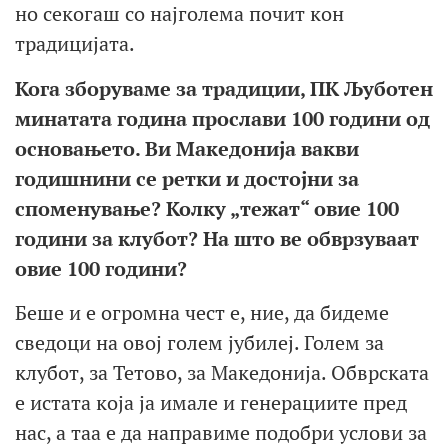
но секогаш со најголема почит кон
традицијата.
Кога зборуваме за традиции, ПК Љуботен
минатата година прослави 100 години од
основањето. Ви Макед
онија вакви
годишнини се ретки и достојни за
споменување? Колку
„тежат
“ овие 100
години за клубот? На што ве обврзуваат
овие 100 години?
Беше и е огромна чест е, ние, да бидеме
сведоци на овој голем јубилеј. Голем за
клубот, за Тетово, за Македонија. Обврската
е истата која ја имале и генерациите пред
нас, а таа е да направиме подобри услови за