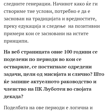
следните генерации. Начинот како ќе ги
створиме тие услови, потребно е да е
заснован на традицијата и вредностите,
преку едукација и следење на позитивни
примери кои се засновани на истите
принципи.
На веб страницата овие 100 години се
поделени по периоди во кои се
оствариле, се постигнале одредени
задачи, цели од мисијата и слично? Што
ќе запише актуелното раководство и
членство на ПК Љуботен во својата
декада?
Поделбата на ове периоди е логична и