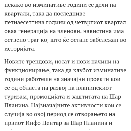
некако во изминативе години се дели на
квартали, така да последниве
петнаесеттина години од четвртиот квартал
оваа генерација на членови, навистина има
оствено траг кој што ќе остане забележан во
историјата.
Новите трендови, носат и нови начини на
функционирање, така да клубот изминативе
години работеше на значајни проекти кои
се од областа на развој на планинскиот
туризам, промоцијата и заштитата на Шар
Планина. Најзначајните активности кои се
случија во овој период се отворањето на
првиот Инфо Центар за Шар Планина и