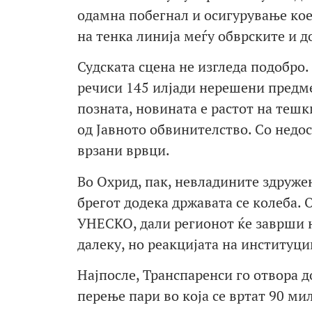
одамна побегнал и осигурување кое
на тенка линија меѓу обврските и д
Судската сцена не изгледа подобро.
речиси 145 илјади нерешени предме
позната, новината е растот на тешк
од Јавното обвинителство. Со недос
врзани врвци.
Во Охрид, пак, невладините здруже
брегот додека државата се колеба. 
УНЕСКО, дали регионот ќе заврши на
далеку, но реакцијата на институци
Најпосле, Транспаренси го отвора 
перење пари во која се вртат 90 м