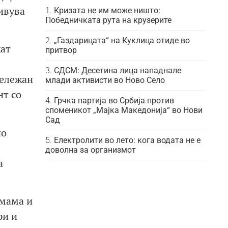
ивува
Кризата не им може ништо:
Победничката рута на крузерите
„Газдарицата“ на Куклица отиде во
жат
притвор
СДСМ: Десетина лица нападнале
бележан
млади активисти во Ново Село
нт со
Грчка партија во Србија против
споменикот „Мајка Македонија“ во Нови
Сад
по
Електролити во лето: кога водата не е
доволна за организмот
а
змама и
ри и