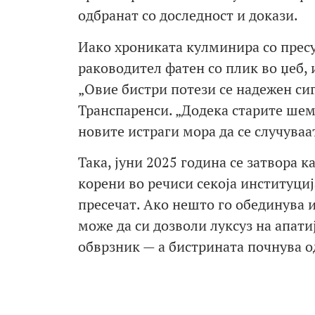
одбранат со доследност и докази.
Иако хрониката кулминира со пресу
раководител фатен со плик во џеб,
„Овие бистри потези се надежен сиг
Транспаренси. „Додека старите шем
новите истраги мора да се случуваат
Така, јуни 2025 година се затвора 
корени во речиси секоја институциј
пресечат. Ако нешто го обединува и
може да си дозволи луксуз на апатиј
обврзник — а бистрината почнува 