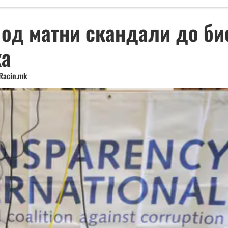
 од матни скандали до би
ка
Racin.mk