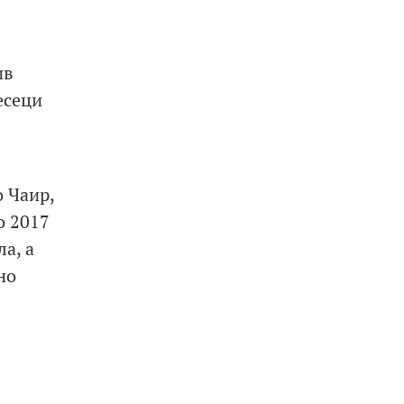
ив
есеци
 Чаир,
о 2017
а, а
но