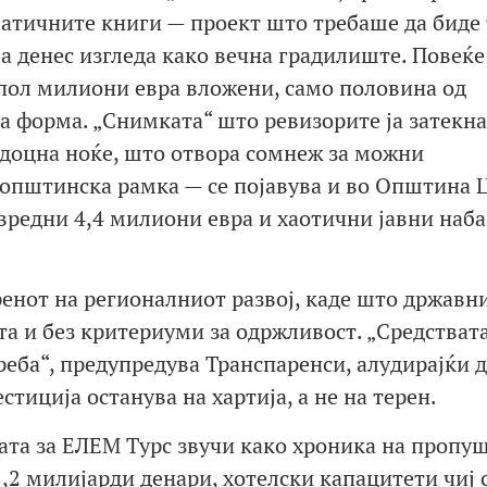
матичните книги — проект што требаше да биде
 а денес изгледа како вечна градилиште. Повеќе
 пол милиони евра вложени, само половина од
а форма. „Снимката“ што ревизорите ја затекна
и доцна ноќе, што отвора сомнеж за можни
 општинска рамка — се појавува и во Општина 
редни 4,4 милиони евра и хаотични јавни наба
ренот на регионалниот развој, каде што државн
рта и без критериуми за одржливост. „Средстват
треба“, предупредува Транспаренси, алудирајќи д
тиција останува на хартија, а не на терен.
ата за ЕЛЕМ Турс звучи како хроника на пропу
2 милијарди денари, хотелски капацитети чиј с