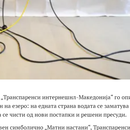
и, „Транспаренси интернешнл-Македонија“ го о
 на езеро: на едната страна водата се заматува
а се чисти од нови постапки и решени пресуди.
овен симболично „Матни настани“, Транспаренс