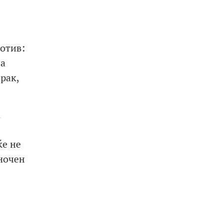
ротив:
ва
рак,
а
ќе не
аночен