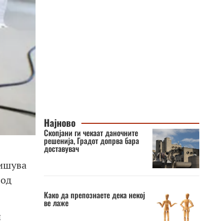
Најново
Скопјани ги чекаат даночните
решенија, Градот допрва бара
доставувач
пишува
 од
Како да препознаете дека некој
ве лаже
и