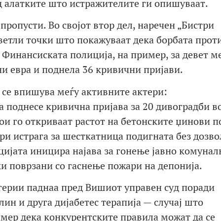
д алатките што истражителите ги опишуваат.
пропусти. Во својот втор дел, наречен „Бистри
ветли точки што покажуваат дека борбата прот
 Финансиската полиција, на пример, за девет м
и евра и поднела 36 кривични пријави.
а се впишува меѓу активните актери:
 поднесе кривична пријава за 20 дивоградби во
ои го откриваат растот на бетонските џинови п
и истрага за шесткатница подигната без дозвол
цијата иницира најава за гонење јавно комунал
и поврзани со гаснење пожари на депонија.
герии паднаа пред Вишиот управен суд поради
ин и друга дијабетес терапија — случај што
имер дека конкурентските правила можат да се