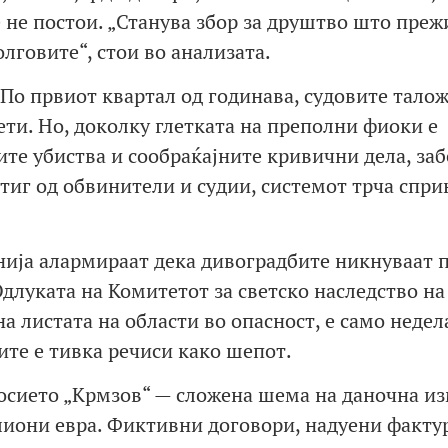
 не постои. „Станува збор за друштво што преж
олговите“, стои во анализата.
 По првиот квартал од годинава, судовите тало
ти. Но, доколку глетката на преполни фиоки е
ите убиства и сообраќајните кривични дела, за
тиг од обвинители и судии, системот трча спри
нија алармираат дека дивоградбите никнуваат 
Одлуката на Комитетот за светско наследство на
 листата на области во опасност, е само недел
ите е тивка речиси како шепот.
досието „Крмзов“ — сложена шема на даночна и
илиони евра. Фиктивни договори, надуени факту