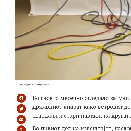
Транспаренси Интернешнл
Во своето месечно огледало за јун
државниот апарат како ветровит ден
скандали и стари навики, на другат
Во првиот дел на извештајот, насл