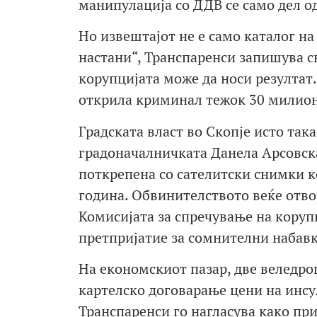
манипулација со ДДВ се само дел о
Но извештајот не е само каталог на 
настани“, Транспаренси запишува с
корупцијата може да носи резултат.
открила криминал тежок 30 милион
Градската власт во Скопје исто так
градоначалничката Данела Арсовска
поткрепена со сателитски снимки к
година. Обвинителството веќе отвор
Комисијата за спречување на коруп
претпријатие за сомнителни набавк
На економскиот пазар, две веледро
картелско договарање цени на инсул
Транспаренси го нагласува како пр