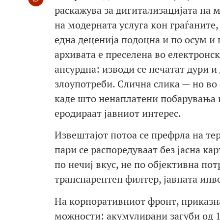
раскажува за дигитализацијата на 
на модерната услуга кон граѓаните,
една деценија подоцна и по осум и
архивата е преселена во електронск
апсурдна: изводи се печатат дури 
злоупотреби. Слична слика — но во
каде што ненаплатени побарувања в
еродираат јавниот интерес.
Извештајот потоа се префрла на те
пари се распоредуваат без јасна ка
по нечиј вкус, не по објективна по
транспарентен филтер, јавната инвес
На корпоративниот фронт, приказн
можности: акумулирани загуби од 1,