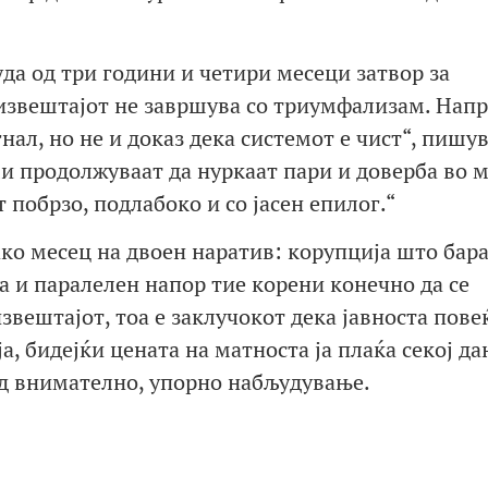
да од три години и четири месеци затвор за
 извештајот не завршува со триумфализам. Нап
нал, но не и доказ дека системот е чист“, пишу
и продолжуваат да нуркаат пари и доверба во м
 побрзо, подлабоко и со јасен епилог.“
како месец на двоен наратив: корупција што бар
а и паралелен напор тие корени конечно да се
звештајот, тоа е заклучокот дека јавноста пове
а, бидејќи цената на матноста ја плаќа секој д
од внимателно, упорно набљудување.