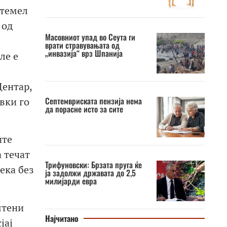
 темел
 од
Масовниот упад во Сеута ги
врати стравувањата од
„инвазија“ врз Шпанија
ле е
Центар,
Септемвриската пензија нема
вки го
да порасне исто за сите
ите
а течат
Трифуновски: Брзата пруга ќе
ека без
ја задолжи државата до 2,5
милијарди евра
штени
Најчитано
јај