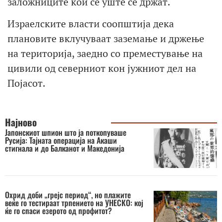
заложниците кои сè уште се држат.
Израелските власти соопштија дека
плановите вклучуваат заземање и држење
на територија, заедно со преместување на
цивили од северниот кон јужниот дел на
Појасот.
Најново
Јапонскиот шпион што ја поткопуваше
Русија: Тајната операција на Акаши
стигнала и до Балканот и Македонија
Охрид доби „грејс период“, но плажите
веќе го тестираат трпението на УНЕСКО: кој
ќе го спаси езерото од профитот?