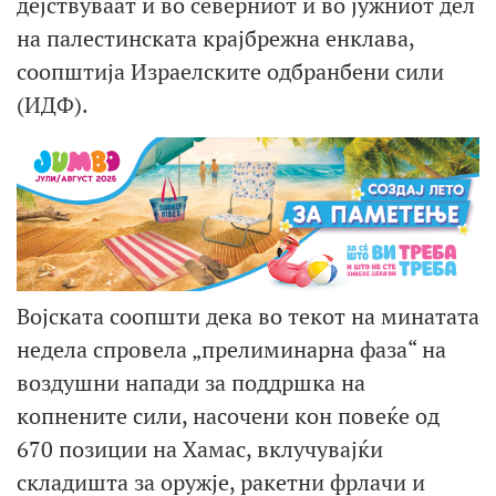
дејствуваат и во северниот и во јужниот дел
на палестинската крајбрежна енклава,
соопштија Израелските одбранбени сили
(ИДФ).
Војската соопшти дека во текот на минатата
недела спровела „прелиминарна фаза“ на
воздушни напади за поддршка на
копнените сили, насочени кон повеќе од
670 позиции на Хамас, вклучувајќи
складишта за оружје, ракетни фрлачи и