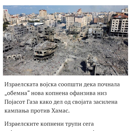
Израелската војска соопшти дека почнала
„обемна“ нова копнена офанзива низ
Појасот Газа како дел од својата засилена
кампања против Хамас.
Израелските копнени трупи сега