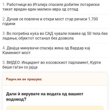
Работници во Италија спасиле добитен лотариски
тикет вреден еден милион евра од отпад
Дунав се повлече и откри мост стар речиси 1.700
години
Во погребна куќа во САД чувале повеќе од 50 тела без
ладење, објектот останал без дозвола
Двајца минувачи спасија жена од Вардар кај
Камениот мост
ВИДЕО: Инцидент во косовскиот парламент, Курти
беше гаѓан со јајца
Рацин.мк ве прашува:
Дали ѝ верувате на водата од вашиот
водовод?