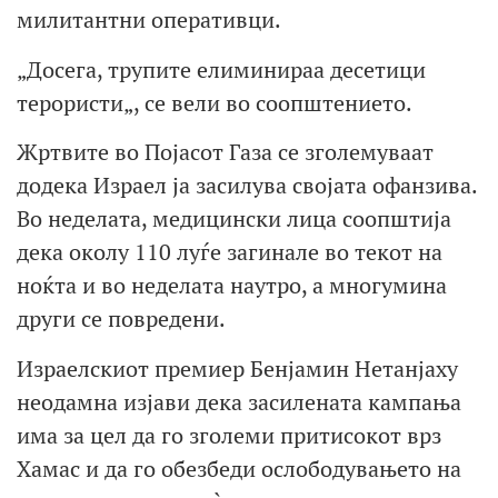
милитантни оперативци.
„Досега, трупите елиминираа десетици
терористи„, се вели во соопштението.
Жртвите во Појасот Газа се зголемуваат
додека Израел ја засилува својата офанзива.
Во неделата, медицински лица соопштија
дека околу 110 луѓе загинале во текот на
ноќта и во неделата наутро, а многумина
други се повредени.
Израелскиот премиер Бенјамин Нетанјаху
неодамна изјави дека засилената кампања
има за цел да го зголеми притисокот врз
Хамас и да го обезбеди ослободувањето на