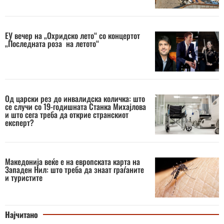
ЕУ вечер на „Охридско лето“ со концертот
„Последната роза на летото“
Од царски рез до инвалидска количка: што
се случи со 19-годишната Станка Михајлова
и што сега треба да открие странскиот
експерт?
Македонија веќе е на европската карта на
Западен Нил: што треба да знаат граѓаните
и туристите
Најчитано