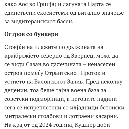
како Аос во Грција) и лагуната Нарта се
единствени екосистеми од витално значење
за медитеранскиот басен.
Остров со бункери
Стоејќи на плажите по должината на
крајбрежјето северно од Звернец, може да
се види Сазан во далечината – ненаселен
остров помеѓу Отрантскиот Проток и
устието на Валонскиот Залив. Пред неколку
децении, тоа беше тајна воена база за
советски подморници, а неговите падини
сега се испреплетени со илјадници бетонски
митралески столбови и дотраени касарни.
На крајот од 2024 година, Кушнер доби