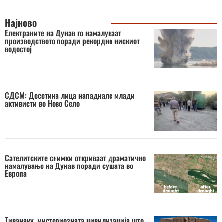
Најново
Електраните на Дунав го намалуваат
производството поради рекордно нискиот
водостој
СДСМ: Десетина лица нападнале млади
активисти во Ново Село
Сателитските снимки откриваат драматично
намалување на Дунав поради сушата во
Европа
Тиванаку, мистериозната цивилизација што