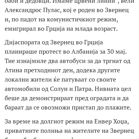
баби и дедовци. Имаме црвени линии“, вели
Александрос Пулас, кој е роден во Звернец
и, по падот на комунистичкиот режим,
емигрирал во Грција на млада возраст.
Дијаспората од Звернец во Грција
планираше протест во Албанија за 30 мај.
Тие изнајмиле два автобуси за да тргнат од
Атина претходниот ден, додека другите
локални жители ќе патуваат со своите
автомобили од Солун и Патра. Нивната цел
беше да демонстрираат пред оградата и да
бараат да се овозможи пристап до плажите.
За време на долгиот режим на Енвер Хоџа,
приватните полиња на жителите на Звернец