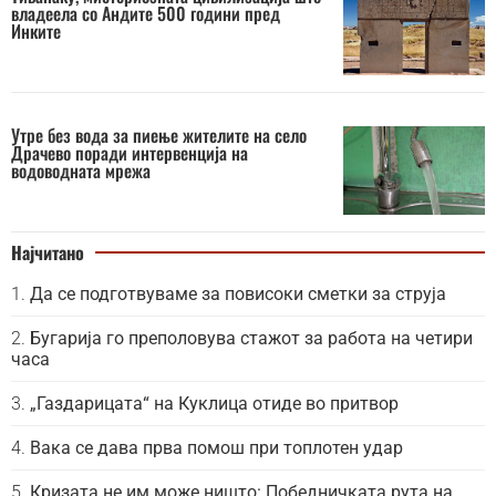
владеела со Андите 500 години пред
Инките
Утре без вода за пиење жителите на село
Драчево поради интервенција на
водоводната мрежа
Најчитано
Да се подготвуваме за повисоки сметки за струја
Бугарија го преполовува стажот за работа на четири
часа
„Газдарицата“ на Куклица отиде во притвор
Вака се дава прва помош при топлотен удар
Кризата не им може ништо: Победничката рута на