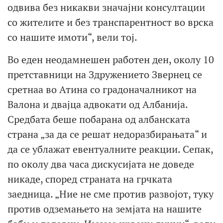
одвива без никакви значајни консултации
со жителите и без транспарентност во врска
со нашите имоти“, вели тој.
Во еден неодамнешен работен ден, околу 10
претставници на Здружението Звернец се
сретнаа во Атина со градоначалникот на
Валона и двајца адвокати од Албанија.
Средбата беше побарана од албанската
страна „за да се решат недоразбирањата“ и
да се ублажат евентуалните реакции. Сепак,
по околу два часа дискусијата не доведе
никаде, според страната на грчката
заедница. „Ние не сме против развојот, туку
против одземањето на земјата на нашите