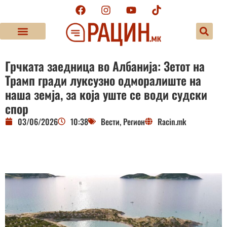
Грчката заедница во Албанија: Зетот на
Трамп гради луксузно одморалиште на
наша земја, за која уште се води судски
спор
03/06/2026
10:38
Вести
,
Регион
Racin.mk