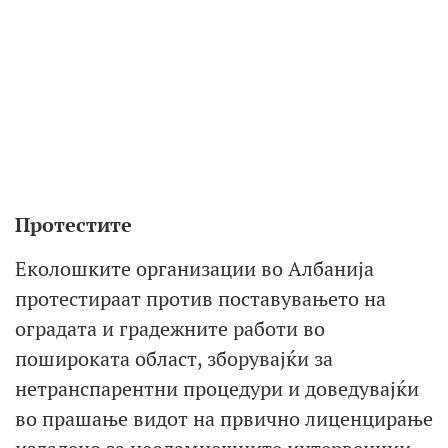
Протестите
Еколошките организации во Албанија
протестираат против поставувањето на
оградата и градежните работи во
пошироката област, зборувајќи за
нетранспарентни процедури и доведувајќи
во прашање видот на првично лиценцирање