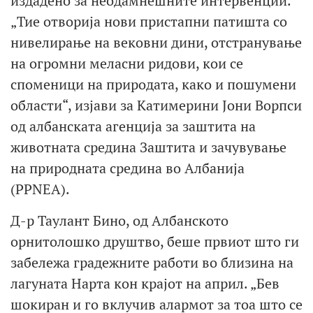
издадено за неодамнешните интервенции.
„Тие отворија нови пристапни патишта со
нивелирање на вековни дини, отстранување
на огромни меласни ридови, кои се
споменици на природата, како и пошумени
области“, изјави за Катимерини Јони Ворпси
од албанската агенција за заштита на
животната средина Заштита и зачувување
на природната средина во Албанија
(PPNEA).
Д-р Таулант Бино, од Албанското
орнитолошко друштво, беше првиот што ги
забележа градежните работи во близина на
лагуната Нарта кон крајот на април. „Бев
шокиран и го вклучив алармот за тоа што се