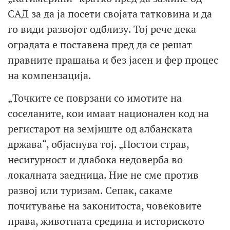
САД за да ја посети својата татковина и да
го види развојот одблизу. Тој рече дека
оградата е поставена пред да се решат
правните прашања и без јасен и фер процес
на компензација.
„Точките се поврзани со имотите на
соселаните, кои имаат национален код на
регистарот на земјиште од албанската
држава“, објаснува тој. „Постои страв,
несигурност и длабока недоверба во
локалната заедница. Ние не сме против
развој или туризам. Сепак, сакаме
почитување на законитоста, човековите
права, животната средина и историското