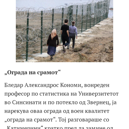
„Ограда на срамот“
Бледар Александрос Кономи, вонреден
професор по статистика на Универзитетот
во Синсинати и по потекло од Звернец, ја
нарекува оваа ограда од воен квалитет
„ограда на срамот“. Тој разговараше со
„Катимерини“ кратко пред да замине од