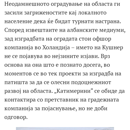
Неодамнешното оградување на областа ги
засили загриженостите кај локалното
население дека ќе бидат турнати настрана.
Според извештаите на албанските медиуми,
зад изградбата на оградата стои офшор
компанија во Холандија – името на Кушнер
не се појавува во нејзините изјави. Врз
основа на она што е познато досега, во
моментов се во тек проекти за изградба на
патишта за да се олесни подоцнежниот
развој на областа. „Катимерини“ се обиде да
контактира со претставник на градежната
компанија за појаснување, но не доби
одговор.