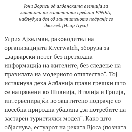
Јони Ворпси од албанската агенција за
заштита на животната средина PPNEA,
набљудува дел од заштитеното подрачје со
двоглед. [Илир Цуко]
Улрих Ајхелман, раководител на
организацијата Riverwatch, зборува за
„варварски потег без претходна
информација на жителите, без следење на
правилата на модерното општество“. Тој
истакнува дека Албанија прави грешки што
се направени во Шпанија, Италија и Грција,
интервенирајќи во заштитено подрачје со
посебна природна убавина „за потребите на
застарен туристички модел“. Како што
објаснува, естуарот на реката Вјоса (позната