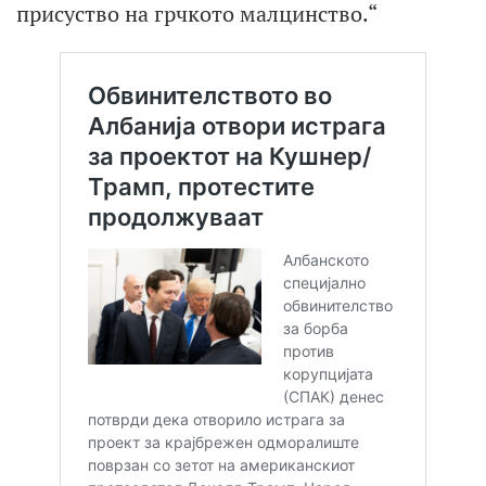
присуство на грчкото малцинство.“