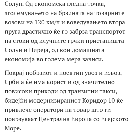
Солун. Од економска гледна точка,
зголемувањето на брзината на товарните
возови на 120 км/ч и воведувањето втора
пруга драстично ќе го забрза транспортот
на стоки од клучните грчки пристаништа
Солун и Пиреја, од кои домашната
економија во голема мера зависи.
Покрај побрзиот и поевтин увоз и извоз,
Србија ќе има корист и од значително
повисоки приходи од транзитни такси,
бидејќи модернизираниот Коридор 10 ќе
привлече оператори на товар што ги
поврзуваат Централна Европа со Егејското
Море.