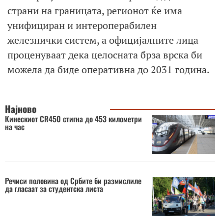
страни на границата, регионот ќе има
унифициран и интероперабилен
железнички систем, а официјалните лица
проценуваат дека целосната брза врска би
можела да биде оперативна до 2031 година.
Најново
Кинескиот CR450 стигна до 453 километри
на час
Речиси половина од Србите би размислиле
да гласаат за студентска листа