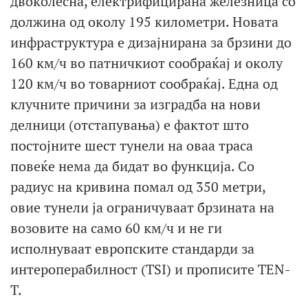
двоколесна, електрифицирана железница со
должина од околу 195 километри. Новата
инфраструктура е дизајнирана за брзини до
160 км/ч во патничкиот сообраќај и околу
120 км/ч во товарниот сообраќај. Една од
клучните причини за изградба на нови
делници (отстапувања) е фактот што
постојните шест тунели на оваа траса
повеќе нема да бидат во функција. Со
радиус на кривина помал од 350 метри,
овие тунели ја ограничуваат брзината на
возовите на само 60 км/ч и не ги
исполнуваат европските стандарди за
интероперабилност (TSI) и прописите TEN-
T.