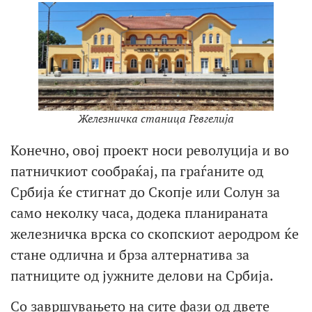
Железничка станица Гевгелија
Конечно, овој проект носи револуција и во
патничкиот сообраќај, па граѓаните од
Србија ќе стигнат до Скопје или Солун за
само неколку часа, додека планираната
железничка врска со скопскиот аеродром ќе
стане одлична и брза алтернатива за
патниците од јужните делови на Србија.
Со завршувањето на сите фази од двете