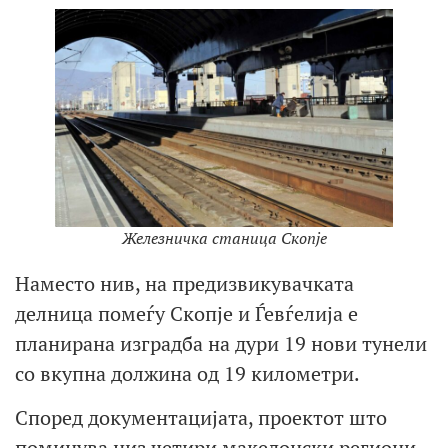
Железничка станица Скопје
Наместо нив, на предизвикувачката
делница помеѓу Скопјe и Ѓевѓелија е
планирана изградба на дури 19 нови тунели
со вкупна должина од 19 километри.
Според документацијата, проектот што
поминува низ четири македонски региони