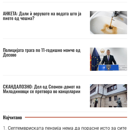
АНКЕТА: Дали ѝ верувате на водата што ја
пиете од чешма?
Полицијата трага по 11-годишно момче од
Десово
СКАНДАЛОЗНО: Дел од Спомен-домот на
Миладиновци се претвора во канцеларии
Најчитано
Септемвриската пензија нема да порасне исто за сите