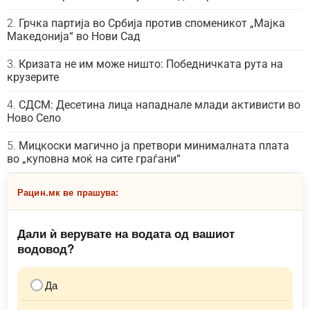
Грчка партија во Србија против споменикот „Мајка
Македонија“ во Нови Сад
Кризата не им може ништо: Победничката рута на
крузерите
СДСМ: Десетина лица нападнале млади активисти во
Ново Село
Мицкоски магично ја претвори минималната плата
во „куповна моќ на сите граѓани“
Рацин.мк ве прашува:
Дали ѝ верувате на водата од вашиот
водовод?
Да