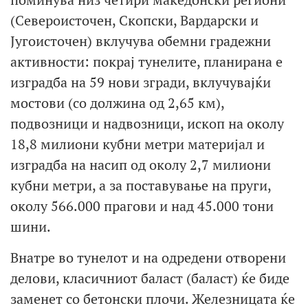
(Североисточен, Скопски, Вардарски и
Југоисточен) вклучува обемни градежни
активности: покрај тунелите, планирана е
изградба на 59 нови згради, вклучувајќи
мостови (со должина од 2,65 км),
подвозници и надвозници, ископ на околу
18,8 милиони кубни метри материјал и
изградба на насип од околу 2,7 милиони
кубни метри, а за поставување на пруги,
околу 566.000 прагови и над 45.000 тони
шини.
Внатре во тунелот и на одредени отворени
делови, класичниот баласт (баласт) ќе биде
заменет со бетонски плочи. Железницата ќе