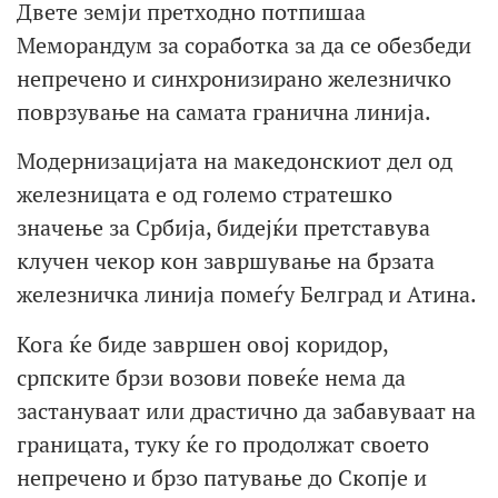
Двете земји претходно потпишаа
Меморандум за соработка за да се обезбеди
непречено и синхронизирано железничко
поврзување на самата гранична линија.
Модернизацијата на македонскиот дел од
железницата е од големо стратешко
значење за Србија, бидејќи претставува
клучен чекор кон завршување на брзата
железничка линија помеѓу Белград и Атина.
Кога ќе биде завршен овој коридор,
српските брзи возови повеќе нема да
застануваат или драстично да забавуваат на
границата, туку ќе го продолжат своето
непречено и брзо патување до Скопје и