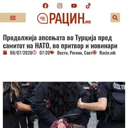
Продолжија апсењата во Турција пред
самитот на НАТО, во притвор и новинари
06/07/2026
07:20
Вести
,
Регион
,
Свет
Racin.mk