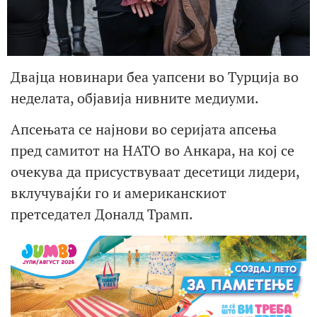
Двајца новинари беа уапсени во Турција во
неделата, објавија нивните медиуми.
Апсењата се најнови во серијата апсења
пред самитот на НАТО во Анкара, на кој се
очекува да присуствуваат десетици лидери,
вклучувајќи го и американскиот
претседател Доналд Трамп.