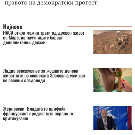
правото на демократски протест.
Најново
НАСА откри можни траги од древен живот
на Марс, но научниците бараат
дополнителни докази
Ладно освежување за жешките денови:
животните во скопската Зоолошка уживаат
во овошни сладоледи
Жерновски: Владата го прифаќа
францускиот предлог што порано го
критикуваше