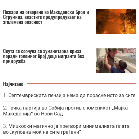
Пожари на отворено во Македонски Брод и
Струмица, властите предупредуваат на
зголемена опасност
Сеута се соочува со хуманитарна криза
поради големиот број деца мигранти без
придружба
Најчитано
Септемвриската пензија нема да порасне исто за сите
Грчка партија во Србија против споменикот „Мајка
Македонија“ во Нови Сад
Мицкоски магично ја претвори минималната плата
во „куповна моќ на сите граѓани“