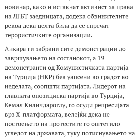
новинар, како и истакнат активист за права
на ЛГБТ заедницата, додека обвинителите
рекоа дека целта била да се спречат
терористичките организации.
Анкара ги забрани сите демонстрации до
завршувањето на состанокот, а 19
демонстранти од Комунистичката партија
на Турција (HKP) беа уапсени во градот во
неделата, соопшти партијата. Лидерот на
главната опозициска партија во Турција,
Кемал Киличдароглу, го осуди репресијата
врз X-платформата, велејќи дека не
постоењето на протестите го оштетило
угледот на државата, туку потиснувањето на