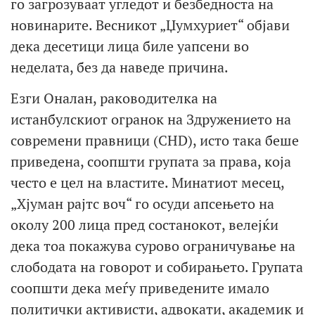
го загрозуваат угледот и безбедноста на
новинарите. Весникот „Џумхуриет“ објави
дека десетици лица биле уапсени во
неделата, без да наведе причина.
Езги Оналан, раководителка на
истанбулскиот огранок на Здружението на
современи правници (CHD), исто така беше
приведена, соопшти групата за права, која
често е цел на властите. Минатиот месец,
„Хјуман рајтс воч“ го осуди апсењето на
околу 200 лица пред состанокот, велејќи
дека тоа покажува сурово ограничување на
слободата на говорот и собирањето. Групата
соопшти дека меѓу приведените имало
политички активисти, адвокати, академик и