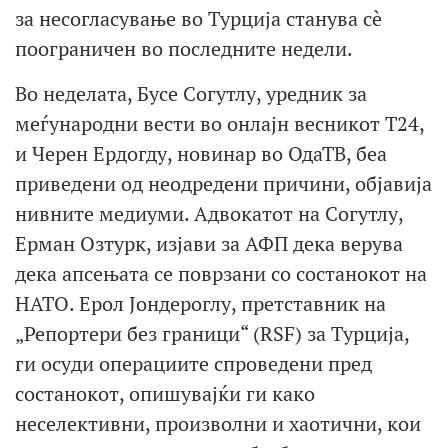
за несогласување во Турција станува сè
поограничен во последните недели.
Во неделата, Бусе Согутлу, уредник за
меѓународни вести во онлајн весникот Т24,
и Черен Ердогду, новинар во ОдаТВ, беа
приведени од неодредени причини, објавија
нивните медиуми. Адвокатот на Согутлу,
Ерман Озтурк, изјави за АФП дека верува
дека апсењата се поврзани со состанокот на
НАТО. Ерол Јондероглу, претставник на
„Репортери без граници“ (RSF) за Турција,
ги осуди операциите спроведени пред
состанокот, опишувајќи ги како
неселективни, произволни и хаотични, кои