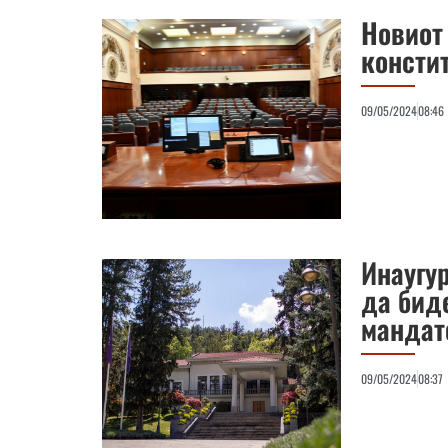
Новиот 
консти
09/05/2024
08:46
Инаугу
да биде
мандат
09/05/2024
08:37