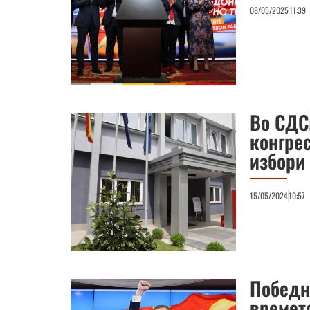
08/05/2025
11:39
Во СДСМ
конгре
избори
15/05/2024
10:57
Победн
времет