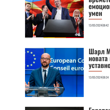
емоцио
умен
13/05/2024
08:42
Шарл М
новата 
уставн
13/05/2024
08:34