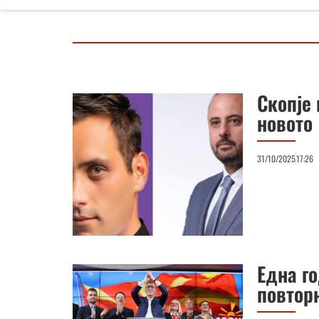
Скопје 
новото
31/10/2025
17:26
Една г
повтор