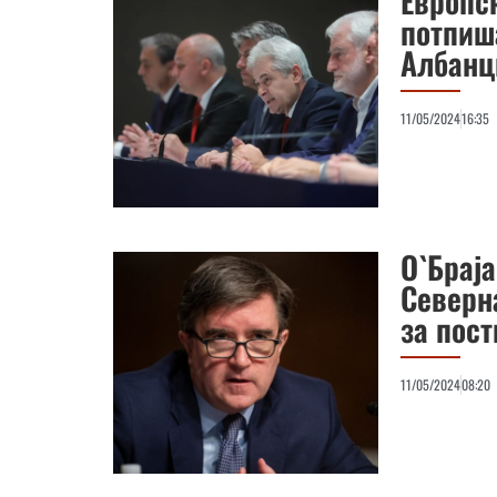
Европск
потпиш
Албанц
11/05/2024
16:35
О`Браја
Северн
за пос
11/05/2024
08:20