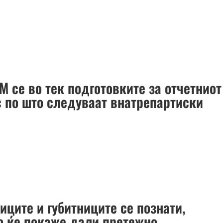
 се во тек подготовките за отчетниот
с по што следуваат внатрепартиски
иците и губитниците се познати,
о ќе покаже дали претежно