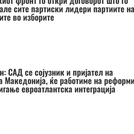
иот фронт го откри договорот што го
але сите партиски лидери партиите н
ите во изборите
н: САД се сојузник и пријател на
а Македонија, ќе работиме на реформ
тигање евроатлантска интеграција