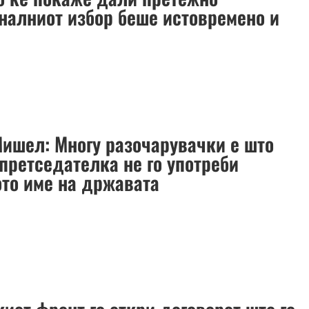
налниот избор беше истовремено и
ишел: Mногу разочарувачки e што
претседателка не го употреби
ото име на државата