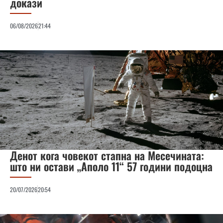
докази
06/08/2026
21:44
Денот кога човекот стапна на Месечината:
што ни остави „Аполо 11“ 57 години подоцна
20/07/2026
20:54