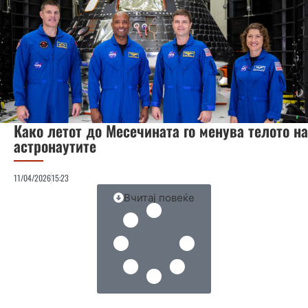
Како летот до Месечината го менува телото на
астронаутите
11/04/2026
15:23
Вчитај повеќе