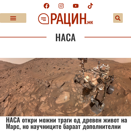
НАСА
НАСА откри можни траги од древен живот на
Марс, но научниците бараат дополнителни