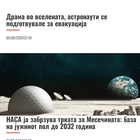
Драма во вселената, астронаути се
подготвувале за евакуација
05/06/2026
21:10
НАСА ја забрзува трката за Месечината: база
на јужниот пол до 2032 година