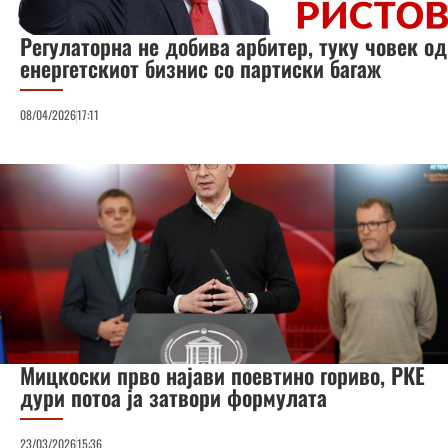
Регулаторна не добива арбитер, туку човек од
енергетскиот бизнис со партиски багаж
08/04/2026
17:11
Мицкоски прво најави поевтино гориво, РКЕ
дури потоа ја затвори формулата
23/03/2026
15:36