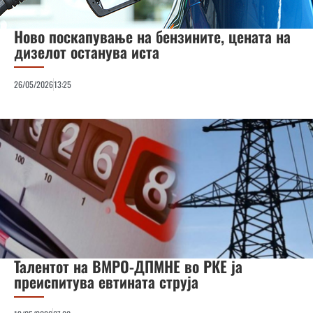
Ново поскапување на бензините, цената на
дизелот останува иста
26/05/2026
13:25
Талентот на ВМРО-ДПМНЕ во РКЕ ја
преиспитува евтината струја