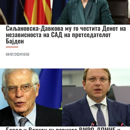
Сиљановска-Давкова му го честита Денот на
независноста на САД на претседателот
Бајден
04/07/2024
10:56
Борел и Вархеи ги повикаа ВМРО-ДПМНЕ и