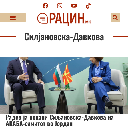
Силјановска-Давкова
Радев ја покани Сиљановска-Давкова на
АКАБА-самитот во Јордан