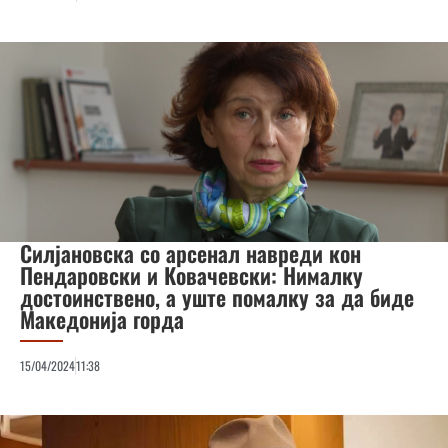
Силјановска со арсенал навреди кон
Пендаровски и Ковачевски: Нималку
достоинствено, а уште помалку за да биде
Македонија горда
15/04/2024
11:38