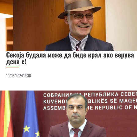
Секоја будала може да биде крал ако верува
дека е!
10/03/2024
19:38