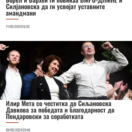
Силјановска да ги усвојат уставните
амандмани
11/05/2024
16:39
Илир Мета со честитка до Сиљановска
Давкова за победата и благодарност до
Пендаровски за соработката
09/05/2024
20:46