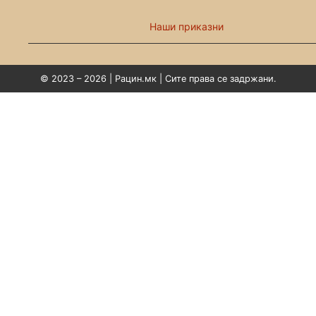
Наши приказни
© 2023 – 2026 | Рацин.мк | Сите права се задржани.