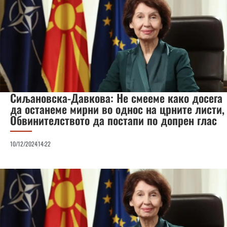
Сиљановска-Давкова: Не смееме како досега
да останеме мирни во однос на црните листи,
Обвинителството да постапи по допрен глас
10/12/2024
14:22