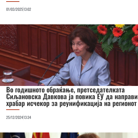
01/03/2025
13:02
Во годишното обраќање, претседателката
Сиљановска Давкова ја повика ЕУ да направи
храбар исчекор за реунификација на регионот
25/12/2024
13:34