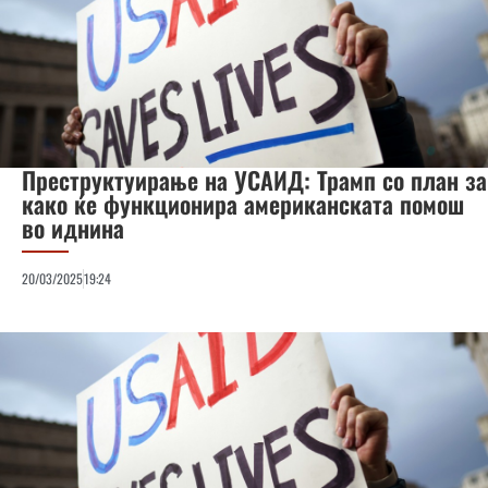
Преструктуирање на УСАИД: Трамп со план за
како ќе функционира американската помош
во иднина
20/03/2025
19:24