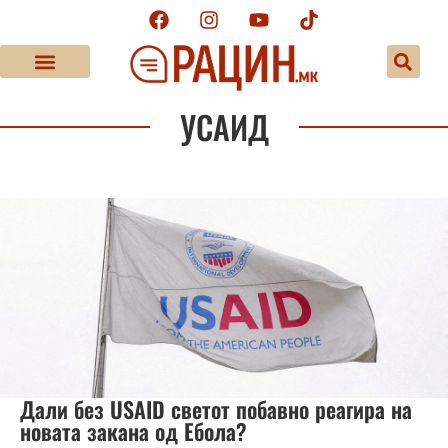
УСАИД
Дали без USAID светот побавно реагира на
новата закана од Ебола?