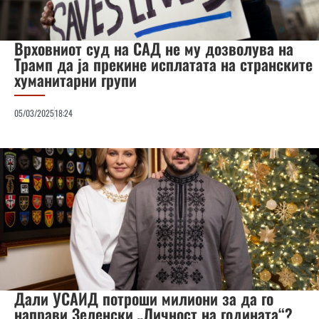
Врховниот суд на САД не му дозволува на
Трамп да ја прекине исплатата на странските
хуманитарни групи
05/03/2025
18:24
Дали УСАИД потроши милиони за да го
направи Зеленски „Личност на годината“?