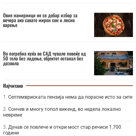
Овие намирници не се добар избор за
вечера ако сакате мирен сон и лесно
варење
Во погребна куќа во САД чувале повеќе од
50 тела без ладење, објектот останал без
дозвола
Најчитано
Септемвриската пензија нема да порасне исто за сите
Сончев и многу топол викенд, во недела локално
невреме
Дунав се повлече и откри мост стар речиси 1.700
години