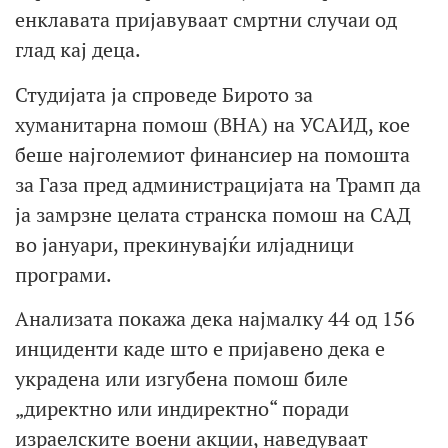
енклавата пријавуваат смртни случаи од
глад кај деца.
Студијата ја спроведе Бирото за
хуманитарна помош (BHA) на УСАИД, кое
беше најголемиот финансиер на помошта
за Газа пред администрацијата на Трамп да
ја замрзне целата странска помош на САД
во јануари, прекинувајќи илјадници
програми.
Анализата покажа дека најмалку 44 од 156
инциденти каде што е пријавено дека е
украдена или изгубена помош биле
„директно или индиректно“ поради
израелските воени акции, наведуваат