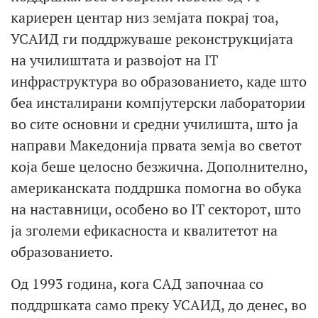
кариерен центар низ земјата покрај тоа,
УСАИД ги поддржуваше реконструкцијата
на училиштата и развојот на IT
инфраструктура во образованието, каде што
беа инсталирани компјутерски лаборатории
во сите основни и средни училишта, што ја
направи Македонија првата земја во светот
која беше целосно безжична. Дополнително,
американската поддршка помогна во обука
на наставници, особено во IT секторот, што
ја зголеми ефикасноста и квалитетот на
образованието.
Од 1993 година, кога САД започнаа со
поддршката само преку УСАИД, до денес, во