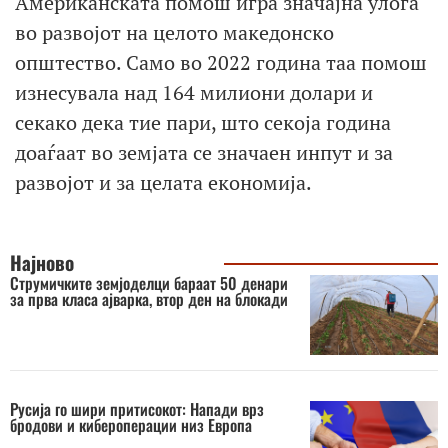
Американската помош игра значајна улога
во развојот на целото македонско
општество. Само во 2022 година таа помош
изнесувала над 164 милиони долари и
секако дека тие пари, што секоја година
доаѓаат во земјата се значаен инпут и за
развојот и за целата економија.
Најново
Струмичките земјоделци бараат 50 денари
за прва класа ајварка, втор ден на блокади
Русија го шири притисокот: Напади врз
бродови и кибероперации низ Европа