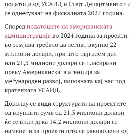
податоци од УСАИД и Стејт Департментот и
се однесуваат на фискалната 2024 година.
Според
податоците на американската
администрација
во 2024 година за проекти
во земјава требало да легнат вкупно 22
милиони долари, при што најголем дел
или 21,3 милиони долари се пласирани
преку Американската агенција за
меѓународен развој, попозната кај нас под
кратенката УСАИД.
Доколку се види структурата на проектите
од вкупната сума од 21,3 милиони долари
ќе се види дека 14,2 милиони долари се
наменети за проекти што се раководени од