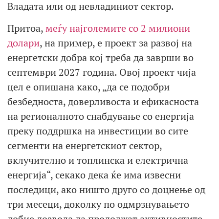
Владата или од невладиниот сектор.
Притоа,
меѓу најголемите со 2 милиони
долари
, на пример, е проект за развој на
енергетски добра кој треба да заврши во
септември 2027 година. Овој проект чија
цел е опишана како, „да се подобри
безбедноста, доверливоста и ефикасноста
на регионалното снабдување со енергија
преку поддршка на инвестиции во сите
сегменти на енергетскиот сектор,
вклучително и топлинска и електрична
енергија“, секако дека ќе има извесни
последици, ако ништо друго со доцнење од
три месеци, доколку по одмрзнувањето
добие дозвола да продолжат активностите.