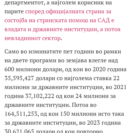
департментот, а најголем корисник на
парите
според официјалната страна за
состојба на странската помош на САД е
владата и државните институции, а потоа
невладиниот сектор
.
Само во изминатите пет години во рамки
на двете програми во земјава влегле над
600 милиони долари, од кои во 2020 година
35,595,427 долари со најголема ставка 22
милиони за државните институции, во 2021
година 37,102,222 од кои 24 милиони за
државните институции. Потоа во
164,511,253, од кои 150 милиони исто така
за државните институции, во 2023 година
30,621,065 долари од кои повторно