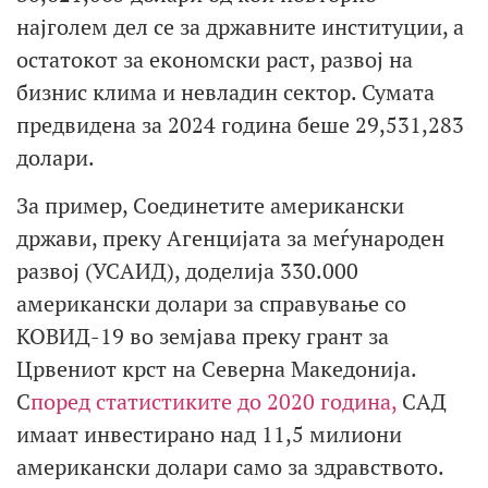
најголем дел се за државните институции, а
остатокот за економски раст, развој на
бизнис клима и невладин сектор. Сумата
предвидена за 2024 година беше 29,531,283
долари.
За пример, Соединетите американски
држави, преку Агенцијата за меѓународен
развој (УСАИД), доделија 330.000
американски долари за справување со
КОВИД-19 во земјава преку грант за
Црвениот крст на Северна Македонија.
С
поред статистиките до 2020 година,
САД
имаат инвестирано над 11,5 милиони
американски долари само за здравството.