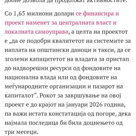
Со 1,65 милиони долари
се финансира и
проект наменет за централната власт и
локалната самоуправа
, а целта на проектот
е „да се подобри квалитетот на системите за
наплата на општински даноци и такси, да се
зголеми капацитетот на владата за пристап
до надворешни ресурси од фондовите на
национална влада или од фондовите на
меѓународните организации и пазарот на
капиталот“. Рокот за завршување на овој
проект е до крајот на јануари 2026 година,
па важи истата констатација од погоре, дека
најмала последица би била доцнењето од
три месеци.