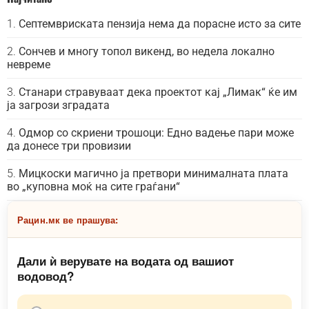
Септемвриската пензија нема да порасне исто за сите
Сончев и многу топол викенд, во недела локално
невреме
Станари стравуваат дека проектот кај „Лимак“ ќе им
ја загрози зградата
Одмор со скриени трошоци: Едно вадење пари може
да донесе три провизии
Мицкоски магично ја претвори минималната плата
во „куповна моќ на сите граѓани“
Рацин.мк ве прашува:
Дали ѝ верувате на водата од вашиот
водовод?