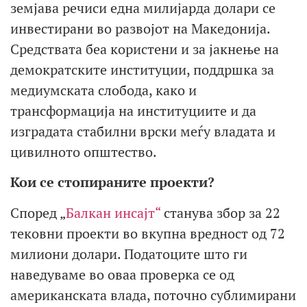
земјава речиси една милијарда долари се
инвестирани во развојот на Македонија.
Средствата беа користени и за јакнење на
демократските институции, поддршка за
медиумската слобода, како и
трансформација на институциите и да
изградата стабилни врски меѓу владата и
цивилното општество.
Кои се стопираните проекти?
Според „
Балкан инсајт“
станува збор за 22
тековни проекти во вкупна вредност од 72
милиони долари. Податоците што ги
наведуваме во оваа проверка се од
американската влада, поточно сублимирани