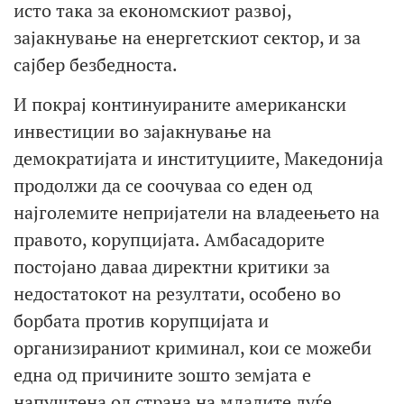
исто така за економскиот развој,
зајакнување на енергетскиот сектор, и за
сајбер безбедноста.
И покрај континуираните американски
инвестиции во зајакнување на
демократијата и институциите, Македонија
продолжи да се соочуваа со еден од
најголемите непријатели на владеењето на
правото, корупцијата. Амбасадорите
постојано даваа директни критики за
недостатокот на резултати, особено во
борбата против корупцијата и
организираниот криминал, кои се можеби
една од причините зошто земјата е
напуштена од страна на младите луѓе.