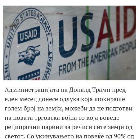
Администрацијата на Доналд Трамп пред
еден месец донесе одлука која шокираше
голем број на земји, можеби да не подготви
на новата трговска војна со која воведе
реципрочни царини за речиси сите земји од
светот. Со укинувањето на повеќе од 90% од