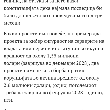
година, па оттука и за него важи
констатацијата дека најмала последица би
било доцнењето во спроведувањето од три
месеци.
Вакви проекти има повеќе, на пример два
проекта за кибер сигурност на серверите на
владата или нејзини институции во вкупна
вредност од околу 1,55 милиони
долари (завршува во декември 2028), два
проекти наменети за борба против
корупцијата во вкупна вредност од околу
2,6 милиони долари, (од кој поголемиот
треба да заврши во февруари 2028 година),
итн.