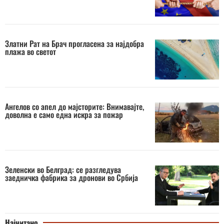
Златни Рат на Брач прогласена за најдобра
плажа во светот
Ангелов со апел до мајсторите: Внимавајте,
доволна е само една искра за пожар
Зеленски во Белград: се разгледува
заедничка фабрика за дронови во Србија
Најчитано