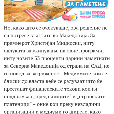
Но, како што се очекуваше, ова решение не
ги потресе властите во Македонија. За
премиерот Христијан Мицкоски, ниту
одлуката за укинување на овие програми,
ниту новите 33 проценти царини наметнати
за Северна Македонија од страна на САД, не
се повод за загриженост. Медиумите кои се
блиски до власта веќе се радуваат што ќе
престанат финансиските текови кои ги
поддржуваа „предавниците“ и „странските
платеници“ – оние кои преку невладини
организации и медиуми го ширеле, како