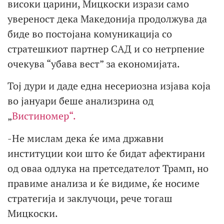
високи царини, Мицкоски изрази само
увереност дека Македонија продолжува да
биде во постојана комуникација со
стратешкиот партнер САД и со нетрпение
очекува “убава вест” за економијата.
Тој дури и даде една несериозна изјава која
во јануари беше анализрина од
„
Вистиномер“.
-Не мислам дека ќе има државни
институции кои што ќе бидат афектирани
од оваа одлука на претседателот Трамп, но
правиме анализа и ќе видиме, ќе носиме
стратегија и заклучоци, рече тогаш
Мицкоски.