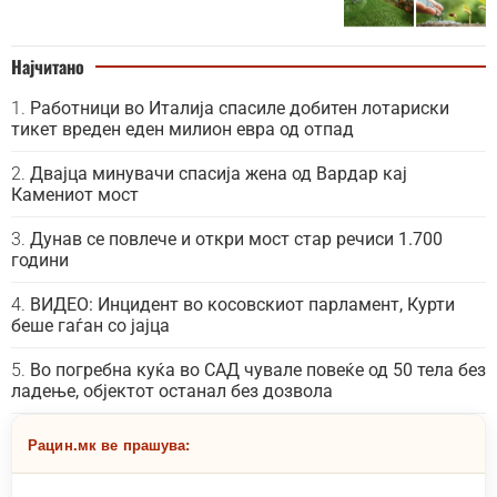
Најчитано
Работници во Италија спасиле добитен лотариски
тикет вреден еден милион евра од отпад
Двајца минувачи спасија жена од Вардар кај
Камениот мост
Дунав се повлече и откри мост стар речиси 1.700
години
ВИДЕО: Инцидент во косовскиот парламент, Курти
беше гаѓан со јајца
Во погребна куќа во САД чувале повеќе од 50 тела без
ладење, објектот останал без дозвола
Рацин.мк ве прашува: