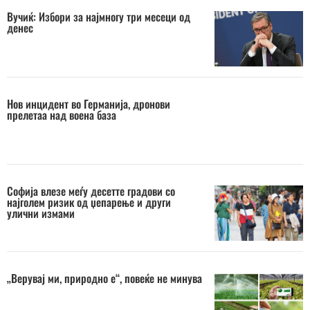
Вучиќ: Избори за најмногу три месеци од
денес
Нов инцидент во Германија, дронови
прелетаа над воена база
Софија влезе меѓу десетте градови со
најголем ризик од џепарење и други
улични измами
„Верувај ми, природно е“, повеќе не минува