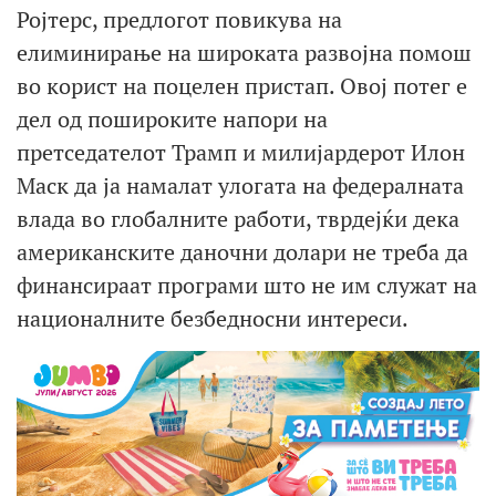
Ројтерс, предлогот повикува на
елиминирање на широката развојна помош
во корист на поцелен пристап. Овој потег е
дел од пошироките напори на
претседателот Трамп и милијардерот Илон
Маск да ја намалат улогата на федералната
влада во глобалните работи, тврдејќи дека
американските даночни долари не треба да
финансираат програми што не им служат на
националните безбедносни интереси.