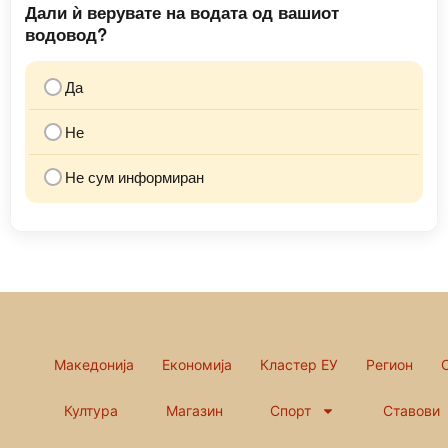
Дали ѝ верувате на водата од вашиот
водовод?
Да
Не
Не сум информиран
Македонија
Економија
Кластер ЕУ
Регион
Култура
Магазин
Спорт
Ставови