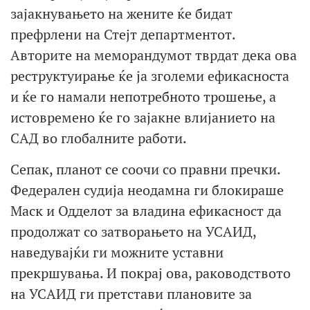
зајакнувањето на жените ќе бидат
префрлени на Стејт департментот.
Авторите на меморандумот тврдат дека ова
реструктуирање ќе ја зголеми ефикасноста
и ќе го намали непотребното трошење, а
истовремено ќе го зајакне влијанието на
САД во глобалните работи.
Сепак, планот се соочи со правни пречки.
Федерален судија неодамна ги блокираше
Маск и Одделот за владина ефикасност да
продолжат со затворањето на УСАИД,
наведувајќи ги можните уставни
прекршувања. И покрај ова, раководството
на УСАИД ги претстави плановите за