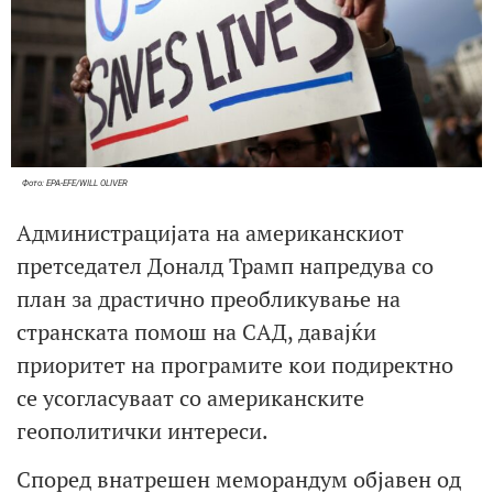
Фото: EPA-EFE/WILL OLIVER
Администрацијата на американскиот
претседател Доналд Трамп напредува со
план за драстично преобликување на
странската помош на САД, давајќи
приоритет на програмите кои подиректно
се усогласуваат со американските
геополитички интереси.
Според внатрешен меморандум објавен од