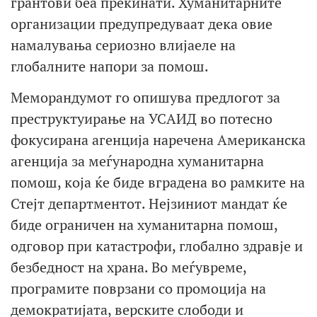
грантови беа прекинати. Хуманитарните
организации предупредуваат дека овие
намалувања сериозно влијаеле на
глобалните напори за помош.
Меморандумот го опишува предлогот за
преструктуирање на УСАИД во потесно
фокусирана агенција наречена Американска
агенција за меѓународна хуманитарна
помош, која ќе биде вградена во рамките на
Стејт департментот. Нејзиниот мандат ќе
биде ограничен на хуманитарна помош,
одговор при катастрофи, глобално здравје и
безбедност на храна. Во меѓувреме,
програмите поврзани со промоција на
демократијата, верските слободи и