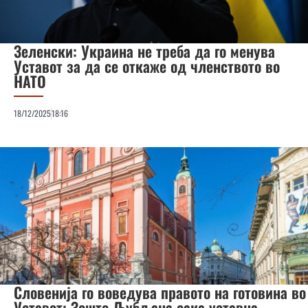
Зеленски: Украина не треба да го менува
Уставот за да се откаже од членството во
НАТО
18/12/2025
18:16
Словенија го воведува правото на готовина во
Уставот: Зошто Љубљана сака уставна