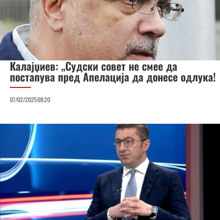
Калајџиев: „Судски совет не смее да
постапува пред Апелација да донесе одлука!
07/02/2025
08:20