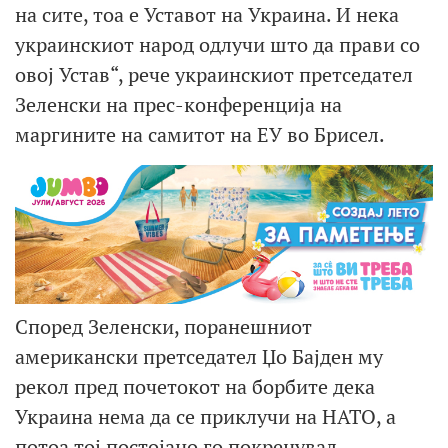
на сите, тоа е Уставот на Украина. И нека
украинскиот народ одлучи што да прави со
овој Устав“, рече украинскиот претседател
Зеленски на прес-конференција на
маргините на самитот на ЕУ во Брисел.
Според Зеленски, поранешниот
американски претседател Џо Бајден му
рекол пред почетокот на борбите дека
Украина нема да се приклучи на НАТО, а
потоа тој постојано го покренувал