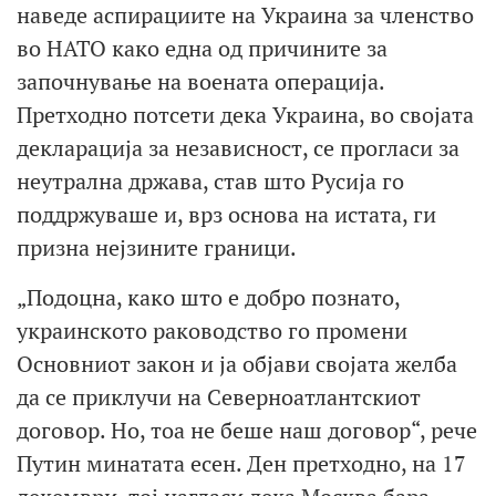
наведе аспирациите на Украина за членство
во НАТО како една од причините за
започнување на воената операција.
Претходно потсети дека Украина, во својата
декларација за независност, се прогласи за
неутрална држава, став што Русија го
поддржуваше и, врз основа на истата, ги
призна нејзините граници.
„Подоцна, како што е добро познато,
украинското раководство го промени
Основниот закон и ја објави својата желба
да се приклучи на Северноатлантскиот
договор. Но, тоа не беше наш договор“, рече
Путин минатата есен. Ден претходно, на 17