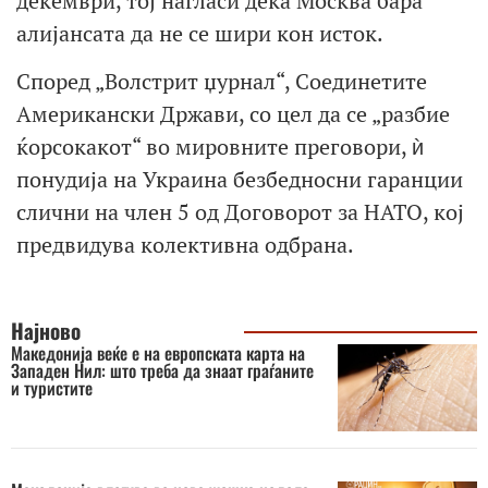
декември, тој нагласи дека Москва бара
алијансата да не се шири кон исток.
Според „Волстрит џурнал“, Соединетите
Американски Држави, со цел да се „разбие
ќорсокакот“ во мировните преговори, ѝ
понудија на Украина безбедносни гаранции
слични на член 5 од Договорот за НАТО, кој
предвидува колективна одбрана.
Најново
Македонија веќе е на европската карта на
Западен Нил: што треба да знаат граѓаните
и туристите