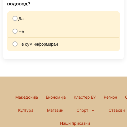
водовод?
Да
Не
Не сум информиран
Македонија
Економија
Кластер ЕУ
Регион
Култура
Магазин
Спорт
Ставови
Наши приказни