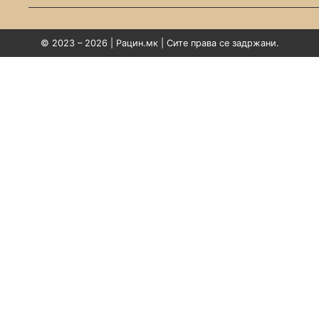
© 2023 – 2026 | Рацин.мк | Сите права се задржани.