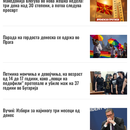
Македонија влегува во нова жешка недела:
три дена над 30 степени, а потоа следува
пресврт
Парада на гордоста денеска се одржа во
Прага
Петмина момчиња и девојчиња, на возраст
од 14 до 17 години, како „ловци на
педофили“ претепале и убиле маж на 37
години во Бугарија
Вучиќ: Избори за најмногу три месеци од
денес