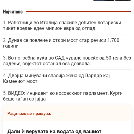
Најчитано
Работници во Италија спасиле добитен лотариски
тикет вреден еден милион евра од отпад
Дунав се повлече и откри мост стар речиси 1.700
години
Во погребна куќа во САД чувале повеќе од 50 тела без
ладење, објектот останал без дозвола
Двајца минувачи спасија жена од Вардар кај
Камениот мост
ВИДЕО: Инцидент во косовскиот парламент, Курти
беше гаѓан со јајца
Рацин.мк ве прашува:
Дали ѝ верувате на водата од вашиот