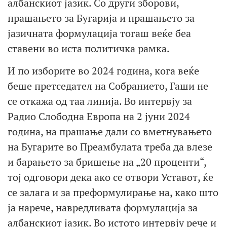
албанскиот јазик. Со други зборови,
прашањето за Бугарија и прашањето за
јазичната формулација тогаш веќе беа
ставени во иста политичка рамка.
И по изборите во 2024 година, кога веќе
беше претседател на Собранието, Гаши не
се откажа од таа линија. Во интервју за
Радио Слободна Европа на 2 јуни 2024
година, на прашање дали со вметнувањето
на Бугарите во Преамбулата треба да влезе
и барањето за бришење на „20 проценти“,
тој одговори дека ако се отвори Уставот, ќе
се залага и за преформулирање на, како што
ја нарече, навредливата формулација за
албанскиот јазик. Во истото интервју рече и