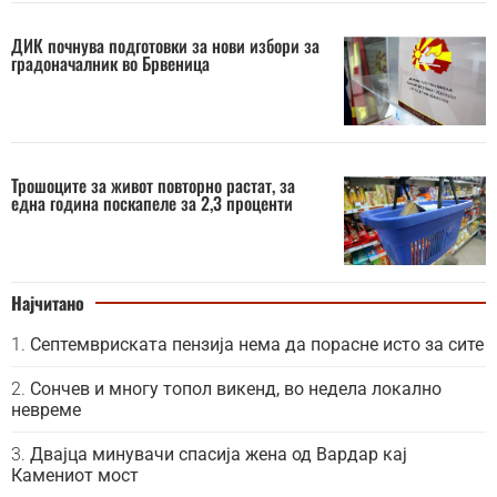
ДИК почнува подготовки за нови избори за
градоначалник во Брвеница
Трошоците за живот повторно растат, за
една година поскапеле за 2,3 проценти
Најчитано
Септемвриската пензија нема да порасне исто за сите
Сончев и многу топол викенд, во недела локално
невреме
Двајца минувачи спасија жена од Вардар кај
Камениот мост