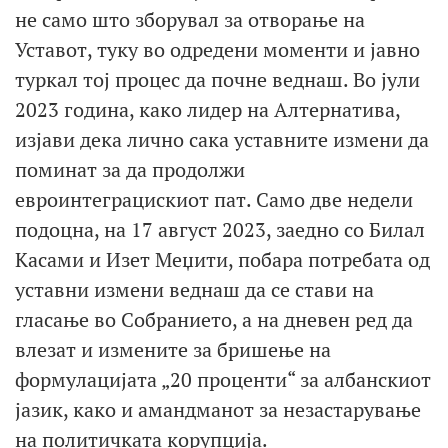
не само што зборувал за отворање на
Уставот, туку во одредени моменти и јавно
туркал тој процес да почне веднаш. Во јули
2023 година, како лидер на Алтернатива,
изјави дека лично сака уставните измени да
поминат за да продолжи
евроинтеграцискиот пат. Само две недели
подоцна, на 17 август 2023, заедно со Билал
Касами и Изет Меџити, побара потребата од
уставни измени веднаш да се стави на
гласање во Собранието, а на дневен ред да
влезат и измените за бришење на
формулацијата „20 проценти“ за албанскиот
јазик, како и амандманот за незастарување
на политичката корупција.