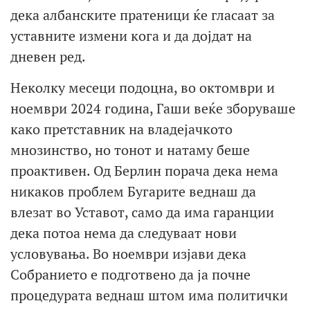
дека албанските пратеници ќе гласаат за
уставните измени кога и да дојдат на
дневен ред.
Неколку месеци подоцна, во октомври и
ноември 2024 година, Гаши веќе зборуваше
како претставник на владејачкото
мнозинство, но тонот и натаму беше
проактивен. Од Берлин порача дека нема
никаков проблем Бугарите веднаш да
влезат во Уставот, само да има гаранции
дека потоа нема да следуваат нови
условувања. Во ноември изјави дека
Собранието е подготвено да ја почне
процедурата веднаш штом има политички