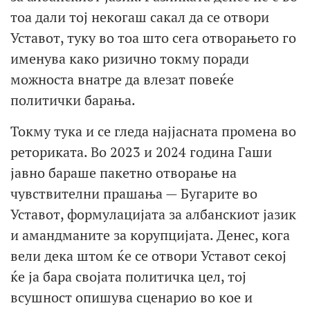
тоа дали тој некогаш сакал да се отвори
Уставот, туку во тоа што сега отворањето го
именува како ризично токму поради
можноста внатре да влезат повеќе
политички барања.
Токму тука и се гледа најјасната промена во
реториката. Во 2023 и 2024 година Гаши
јавно бараше пакетно отворање на
чувствителни прашања — Бугарите во
Уставот, формулацијата за албанскиот јазик
и амандманите за корупцијата. Денес, кога
вели дека штом ќе се отвори Уставот секој
ќе ја бара својата политичка цел, тој
всушност опишува сценарио во кое и