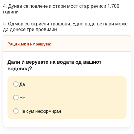
Дунав се повлече и откри мост стар речиси 1.700
години
Одмор со скриени трошоци: Едно вадење пари може
да донесе три провизии
Рацин.мк ве прашува:
Дали ѝ верувате на водата од вашиот
водовод?
Да
Не
Не сум информиран