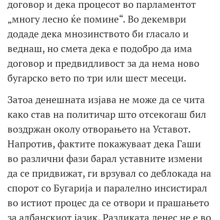
договор и дека процесот во парламентот
„многу лесно ќе помине“. Во декември
додаде дека мнозинството би гласало и
веднаш, но смета дека е подобро да има
договор и предвидливост за да нема ново
бугарско вето по три или шест месеци.
Затоа денешната изјава не може да се чита
како став на политичар што отсекогаш бил
воздржан околу отворањето на Уставот.
Напротив, фактите покажуваат дека Гаши
во различни фази барал уставните измени
да се придвижат, ги врзувал со деблокада на
спорот со Бугарија и паралелно инсистирал
во истиот процес да се отвори и прашањето
за албанскиот јазик. Разликата денес не е во