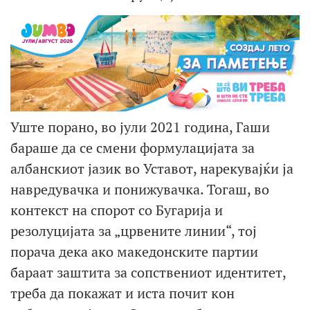
Уште порано, во јули 2021 година, Гаши
бараше да се смени формулацијата за
албанскиот јазик во Уставот, нарекувајќи ја
навредувачка и понижувачка. Тогаш, во
контекст на спорот со Бугарија и
резолуцијата за „црвените линии“, тој
порача дека ако македонските партии
бараат заштита за сопствениот идентитет,
треба да покажат и иста почит кон