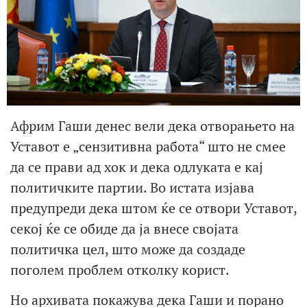
Африм Гаши денес вели дека отворањето на
Уставот е „сензитивна работа“ што не смее
да се прави ад хок и дека одлуката е кај
политичките партии. Во истата изјава
предупреди дека штом ќе се отвори Уставот,
секој ќе се обиде да ја внесе својата
политичка цел, што може да создаде
поголем проблем отколку корист.
Но архивата покажува дека Гаши и порано