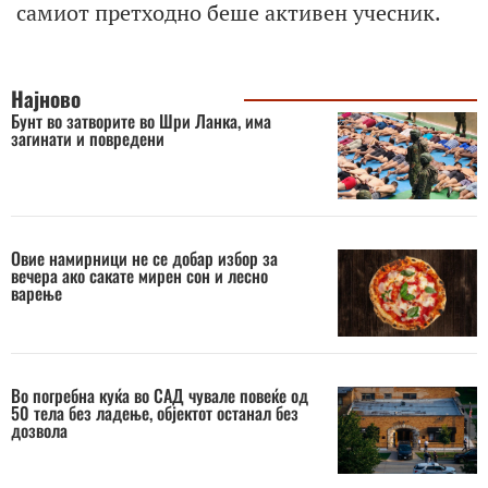
самиот претходно беше активен учесник.
Најново
Бунт во затворите во Шри Ланка, има
загинати и повредени
Овие намирници не се добар избор за
вечера ако сакате мирен сон и лесно
варење
Во погребна куќа во САД чувале повеќе од
50 тела без ладење, објектот останал без
дозвола