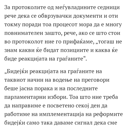
За протоколите од меѓувладините седници
рече дека се обврзувачки документи и оти
токму поради тоа процесот мора да е многу
повнимателен зашто, рече, ако се што стои
во протоколот ние го прифаќаме, „тогаш не
знам какви ќе бидат позициите и каква ќе
биде реакцијата на граѓаните“.
„Бидејќи реакцијата на граѓаните на
таквиот начин на водење на преговори
беше јасна порака и на последните
парламентарни избори. Тоа што ние треба
да направиме е посветено секој ден да
работиме на имплементација на реформите
бидејќи само така даваме сигнал дека сме