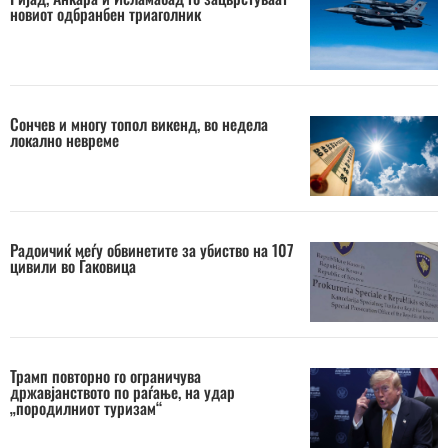
новиот одбранбен триаголник
Сончев и многу топол викенд, во недела
локално невреме
Радоичиќ меѓу обвинетите за убиство на 107
цивили во Ѓаковица
Трамп повторно го ограничува
државјанството по раѓање, на удар
„породилниот туризам“