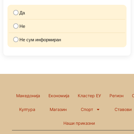
Да
Не
Не сум информиран
Македонија
Економија
Кластер ЕУ
Регион
Култура
Магазин
Спорт
Ставови
Наши приказни