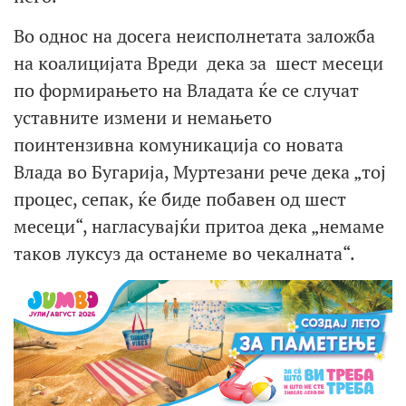
Во однос на досега неисполнетата заложба
на коалицијата Вреди дека за шест месеци
по формирањето на Владата ќе се случат
уставните измени и немањето
поинтензивна комуникација со новата
Влада во Бугарија, Муртезани рече дека „тој
процес, сепак, ќе биде побавен од шест
месеци“, нагласувајќи притоа дека „немаме
таков луксуз да останеме во чекалната“.