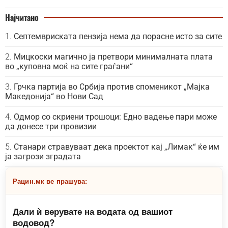
Најчитано
Септемвриската пензија нема да порасне исто за сите
Мицкоски магично ја претвори минималната плата
во „куповна моќ на сите граѓани“
Грчка партија во Србија против споменикот „Мајка
Македонија“ во Нови Сад
Одмор со скриени трошоци: Едно вадење пари може
да донесе три провизии
Станари стравуваат дека проектот кај „Лимак“ ќе им
ја загрози зградата
Рацин.мк ве прашува:
Дали ѝ верувате на водата од вашиот
водовод?