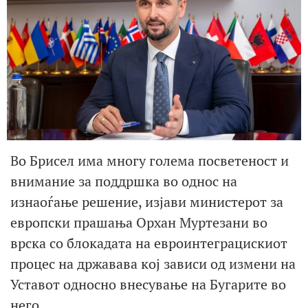
Во Брисел има многу голема посветеност и
внимание за поддршка во однос на
изнаоѓање решение, изјави министерот за
европски прашања Орхан Муртезани во
врска со блокадата на евроинтеграцискиот
процес на државава кој зависи од измени на
Уставот односно внесување на Бугарите во
него.