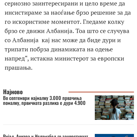
сериозно заинтересирани и цело време да
инсистираме за наоѓање брзо решение за да
го искористиме моментот. Гледаме колку
брзо се движи Албанија. Тоа што се случува
со Албанија кај нас може да биде дури и
трипати побрза динамиката на одење
напред“, истакна министерот за европски
прашања.
Најново
Во септември најмалку 3.000 првачиња
помалку, првичната разлика е дури 4.900
Ријад, Анкара и Исламабад го зацврстуваат