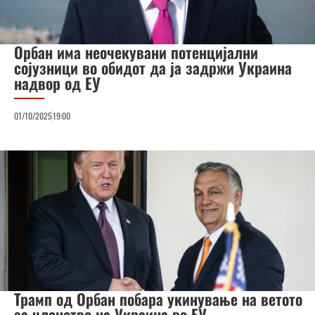
Орбан има неочекувани потенцијални
сојузници во обидот да ја задржи Украина
надвор од ЕУ
01/10/2025
19:00
Трамп од Орбан побара укинување на ветото
за членство на Украина во ЕУ