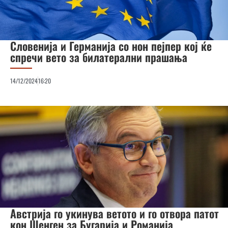
Словенија и Германија со нон пејпер кој ќе
спречи вето за билатерални прашања
14/12/2024
16:20
Австрија го укинува ветото и го отвора патот
кон Шенген за Бугарија и Романија