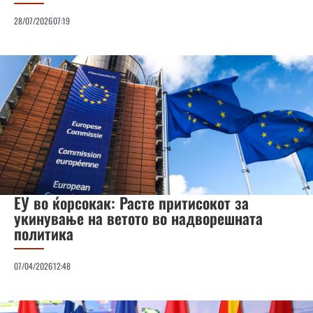
28/07/2026
07:19
ЕУ во ќорсокак: Расте притисокот за
укинување на ветото во надворешната
политика
07/04/2026
12:48