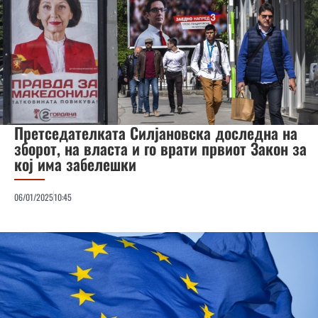
Претседателката Силјановска доследна на
зборот, на власта и го врати првиот Закон за
кој има забелешки
06/01/2025
10:45