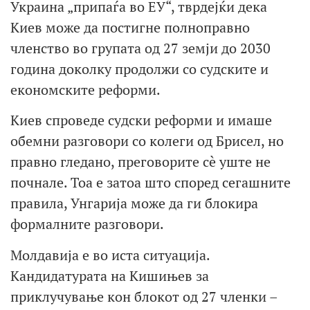
Украина „припаѓа во ЕУ“, тврдејќи дека
Киев може да постигне полноправно
членство во групата од 27 земји до 2030
година доколку продолжи со судските и
економските реформи.
Киев спроведе судски реформи и имаше
обемни разговори со колеги од Брисел, но
правно гледано, преговорите сè уште не
почнале. Тоа е затоа што според сегашните
правила, Унгарија може да ги блокира
формалните разговори.
Молдавија е во иста ситуација.
Кандидатурата на Кишињев за
приклучување кон блокот од 27 членки –