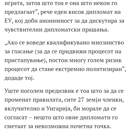
играта, затоа што тоа е она што некои го
предлагаат“, рече еден висок дипломат на
ЕУ, кој доби анонимност за да дискутира за
чувствителни дипломатски прашања.
„Ако се воведе квалификувано мнозинство
за гласање (за да се придвижи процесот на
пристапување), постои многу голем ризик
процесот да стане екстремно политизиран“,
додаде тој.
Уште поголем предизвик е тоа што за да се
променат правилата, сите 27 земји членки,
вклучително и Унгарија, би морале да се
согласат – нешто што овие дипломати го
сметаат за невозможна почетна точка.