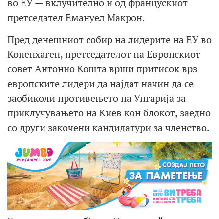
во ЕУ — вклучително и од францускиот
претседател Емануел Макрон.
Пред денешниот собир на лидерите на ЕУ во
Копенхаген, претседателот на Европскиот
совет Антонио Кошта врши притисок врз
европските лидери да најдат начин да се
заобиколи противењето на Унгарија за
приклучувањето на Киев кон блокот, заедно
со други закочени кандидатури за членство.