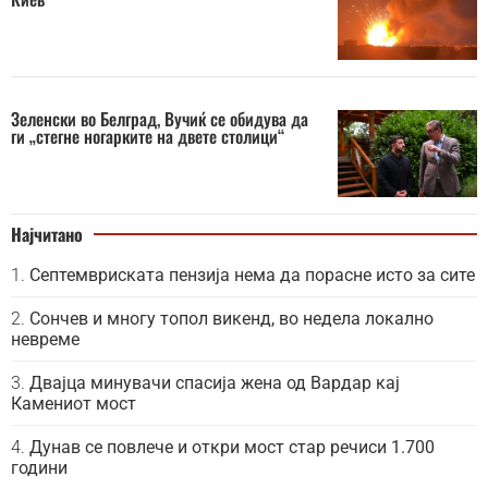
Зеленски во Белград, Вучиќ се обидува да
ги „стегне ногарките на двете столици“
Најчитано
Септемвриската пензија нема да порасне исто за сите
Сончев и многу топол викенд, во недела локално
невреме
Двајца минувачи спасија жена од Вардар кај
Камениот мост
Дунав се повлече и откри мост стар речиси 1.700
години