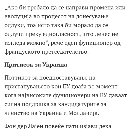
„Ако би требало да се направи промена или
еволуција во процесот на донесување
одлуки, тоа исто така би морало да се
одлучи преку едногласност, што денес не
изгледа можно“, рече еден функционер од
француското претседателство.
Притисок за Украина
Поттикот за поедноставување на
пристапувањето кон ЕУ доаѓа во момент
кога највисоките функционери на ЕУ даваат
силна поддршка за кандидатурите за
членство на Украина и Молдавија.
Фон дер Лајен повеќе пати изјави дека