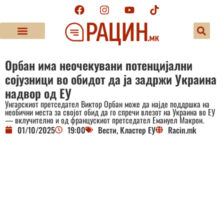
Орбан има неочекувани потенцијални
сојузници во обидот да ја задржи Украина
надвор од ЕУ
Унгарскиот претседател Виктор Орбан може да најде поддршка на
необични места за својот обид да го спречи влезот на Украина во ЕУ
— вклучително и од францускиот претседател Емануел Макрон.
01/10/2025
19:00
Вести
,
Кластер ЕУ
Racin.mk