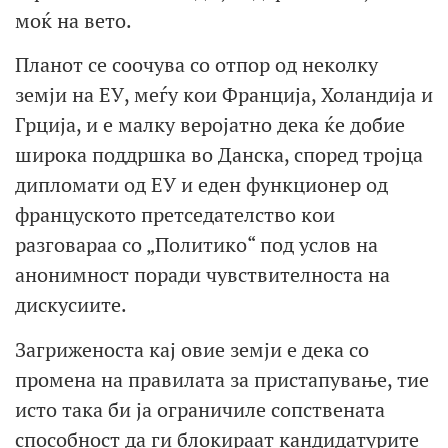
моќ на вето.
Планот се соочува со отпор од неколку
земји на ЕУ, меѓу кои Франција, Холандија и
Грција, и е малку веројатно дека ќе добие
широка поддршка во Данска, според тројца
дипломати од ЕУ и еден функционер од
француското претседателство кои
разговараа со „Политико“ под услов на
анонимност поради чувствителноста на
дискусиите.
Загриженоста кај овие земји е дека со
промена на правилата за пристапување, тие
исто така би ја ограничиле сопствената
способност да ги блокираат кандидатурите