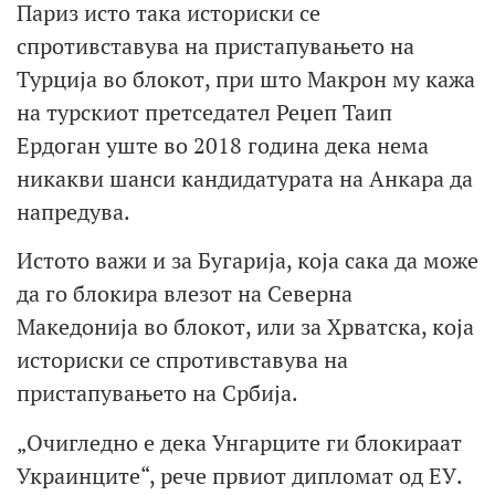
Париз исто така историски се
спротивставува на пристапувањето на
Турција во блокот, при што Макрон му кажа
на турскиот претседател Реџеп Таип
Ердоган уште во 2018 година дека нема
никакви шанси кандидатурата на Анкара да
напредува.
Истото важи и за Бугарија, која сака да може
да го блокира влезот на Северна
Македонија во блокот, или за Хрватска, која
историски се спротивставува на
пристапувањето на Србија.
„Очигледно е дека Унгарците ги блокираат
Украинците“, рече првиот дипломат од ЕУ.