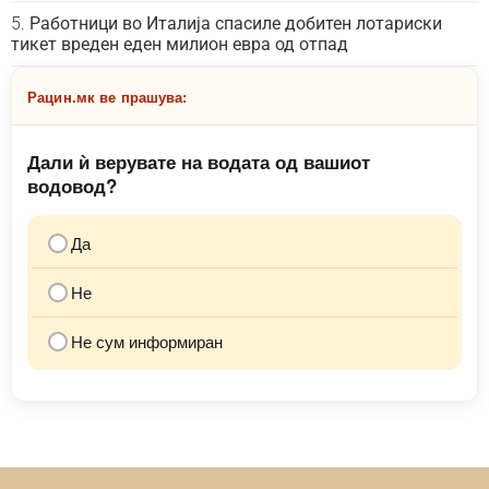
Работници во Италија спасиле добитен лотариски
тикет вреден еден милион евра од отпад
Рацин.мк ве прашува:
Дали ѝ верувате на водата од вашиот
водовод?
Да
Не
Не сум информиран