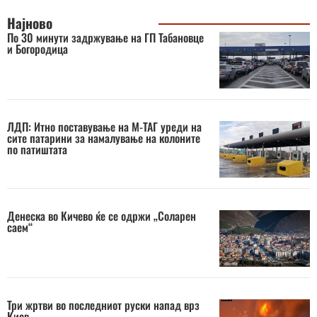
Најново
По 30 минути задржување на ГП Табановце
и Богородица
ЛДП: Итно поставување на М-ТАГ уреди на
сите патарини за намалување на колоните
по патиштата
Денеска во Кичево ќе се одржи „Соларен
саем“
Три жртви во последниот руски напад врз
Киев