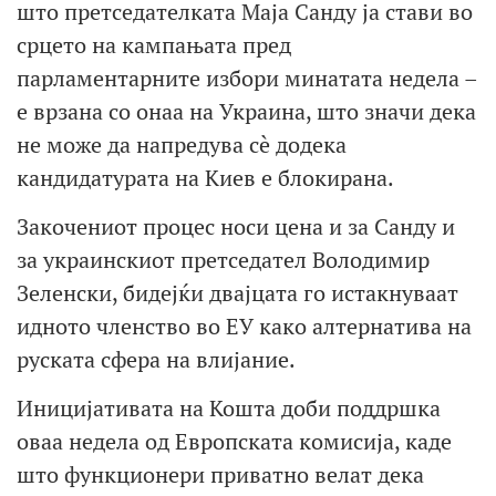
што претседателката Маја Санду ја стави во
срцето на кампањата пред
парламентарните избори минатата недела –
е врзана со онаа на Украина, што значи дека
не може да напредува сè додека
кандидатурата на Киев е блокирана.
Закочениот процес носи цена и за Санду и
за украинскиот претседател Володимир
Зеленски, бидејќи двајцата го истакнуваат
идното членство во ЕУ како алтернатива на
руската сфера на влијание.
Иницијативата на Кошта доби поддршка
оваа недела од Европската комисија, каде
што функционери приватно велат дека