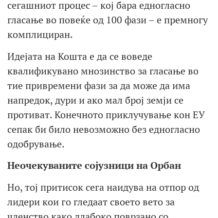
сегашниот процес – кој бара едногласно
гласање во повеќе од 100 фази – е премногу
комплициран.
Идејата на Кошта е да се воведе
квалификувано мнозинство за гласање во
тие привремени фази за да може да има
напредок, дури и ако мал број земји се
противат. Конечното приклучување кон ЕУ
сепак би било невозможно без едногласно
одобрување.
Неочекуваните сојузници на Орбан
Но, тој притисок сега наидува на отпор од
лидери кои го гледаат своето вето за
членство како длабоко поврзано со