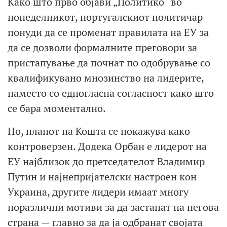
Како што прво објави „Политико“ во
понеделникот, португалскиот политичар
понуди да се променат правилата на ЕУ за
да се дозволи формалните преговори за
пристапување да почнат по одобрување со
квалификувано мнозинство на лидерите,
наместо со едногласна согласност како што
се бара моментално.
Но, планот на Кошта се покажува како
контроверзен. Додека Орбан е лидерот на
ЕУ најблизок до претседателот Владимир
Путин и најнепријателски настроен кон
Украина, другите лидери имаат многу
поразлични мотиви за да застанат на негова
страна — главно за да ја одбранат својата