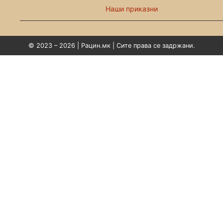
Наши приказни
© 2023 – 2026 | Рацин.мк | Сите права се задржани.