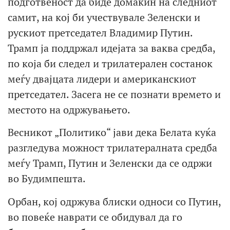
подготвеност да биде домаќин на следниот
самит, на кој би учествувале Зеленски и
рускиот претседател Владимир Путин.
Трамп ја поддржал идејата за ваква средба,
по која би следел и трилатерален состанок
меѓу двајцата лидери и американскиот
претседател. Засега не се познати времето и
местото на одржувањето.
Весникот „Политико“ јави дека Белата куќа
разгледува можност трилатералната средба
меѓу Трамп, Путин и Зеленски да се одржи
во Будимпешта.
Орбан, кој одржува блиски односи со Путин,
во повеќе наврати се обидувал да го