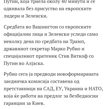
Путин, која траела околу 40 минути и се
одвивала без присуство на европските
лидери и Зеленски.
Средбата во Вашингтон со европските
официјални лица и Зеленски уследи само
неколку дена по средбата на Трамп,
државниот секретар Марко Рубио и
специјалниот пратеник Стив Виткоф со
Путин во Алјаска.
Рубио сега ја предводи новоформираната
заедничка комисија составена од
претставници на САД, ЕУ, Украина и НАТО,
која ќе работи на предлог за безбедносни
гаранции за Киев.