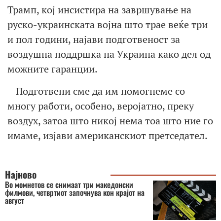
Трамп, кој инсистира на завршување на
руско-украинската војна што трае веќе три
и пол години, најави подготвеност за
воздушна поддршка на Украина како дел од
можните гаранции.
– Подготвени сме да им помогнеме со
многу работи, особено, веројатно, преку
воздух, затоа што никој нема тоа што ние го
имаме, изјави американскиот претседател.
Најново
Во момнетов се снимаат три македонски
филмови, четвртиот започнува кон крајот на
август