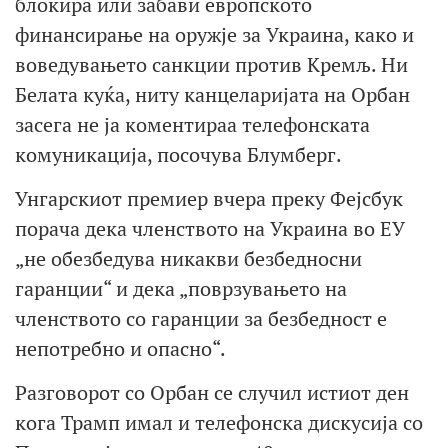
блокира или забави европското
финансирање на оружје за Украина, како и
воведувањето санкции против Кремљ. Ни
Белата куќа, ниту канцеларијата на Орбан
засега не ја коментираа телефонската
комуникација, посочува Блумберг.
Унгарскиот премиер вчера преку Фејсбук
порача дека членството на Украина во ЕУ
„не обезбедува никакви безбедносни
гаранции“ и дека „поврзувањето на
членството со гаранции за безбедност е
непотребно и опасно“.
Разговорот со Орбан се случил истиот ден
кога Трамп имал и телефонска дискусија со