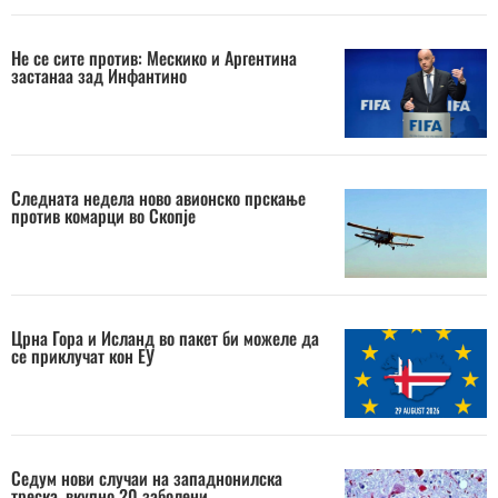
Не се сите против: Мескико и Аргентина
застанаа зад Инфантино
Следната недела ново авионско прскање
против комарци во Скопје
Црна Гора и Исланд во пакет би можеле да
се приклучат кон ЕУ
Седум нови случаи на западнонилска
треска, вкупно 20 заболени