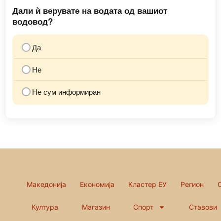
Дали ѝ верувате на водата од вашиот
водовод?
Да
Не
Не сум информиран
Македонија
Економија
Кластер ЕУ
Регион
Култура
Магазин
Спорт
Ставови