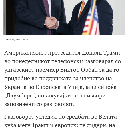
EPA-EFE/JIM LO SCALZO
Американскиот претседател Доналд Трамп
во понеделникот телефонски разговарал со
унгарскиот премиер Виктор Орбан за да го
придобие во поддршката за членство на
Украина во Европската Унија, јави синоќа
„Блумберг“, повикувајќи се на извори
запознаени со разговорот.
Разговорот уследил по средбата во Белата
куќа меѓу Трамп и европските лидери, на