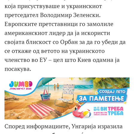
која присуствуваше и украинскиот
претседател Володимир Зеленски.
Европските претставници го замолиле
американскиот лидер да ја искористи
својата блискост со Орбан за да го убеди да
се откаже од ветото на украинското
членство во ЕУ – цел што Киев одамна ја
посакува.
Според информациите, Унгарија изразила