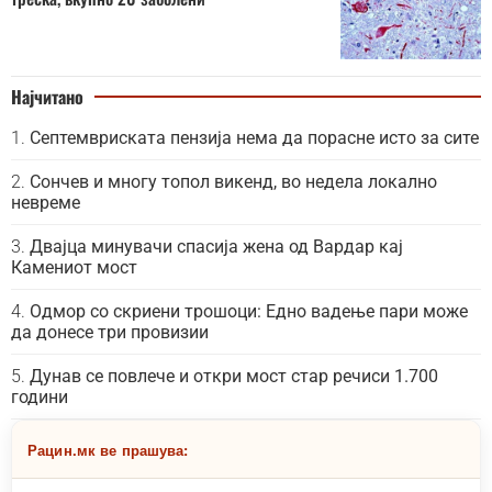
Најчитано
Септемвриската пензија нема да порасне исто за сите
Сончев и многу топол викенд, во недела локално
невреме
Двајца минувачи спасија жена од Вардар кај
Камениот мост
Одмор со скриени трошоци: Едно вадење пари може
да донесе три провизии
Дунав се повлече и откри мост стар речиси 1.700
години
Рацин.мк ве прашува: