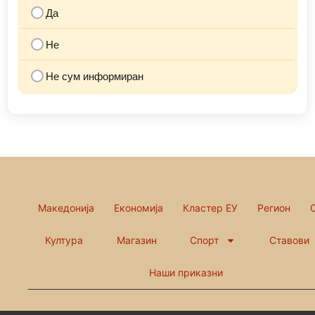
Да
Не
Не сум информиран
Македонија
Економија
Кластер ЕУ
Регион
Култура
Магазин
Спорт
Ставови
Наши приказни