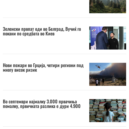
Зеленски првпат оди во Белград, Вучиќ го
покани по средбата во Киев
Нови пожари во Грција, четири региони под
многу висок ризик
Во септември најмалку 3.000 првачиња
помалку, првичната разлика е дури 4.900