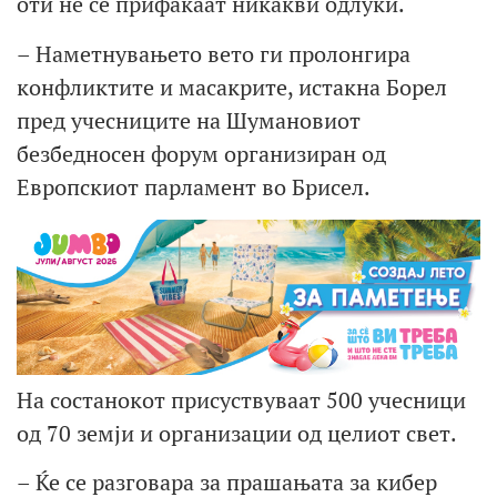
оти не се прифаќаат никакви одлуки.
– Наметнувањето вето ги пролонгира
конфликтите и масакрите, истакна Борел
пред учесниците на Шумановиот
безбедносен форум организиран од
Европскиот парламент во Брисел.
На состанокот присуствуваат 500 учесници
од 70 земји и организации од целиот свет.
– Ќе се разговара за прашањата за кибер