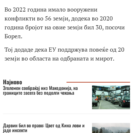
Во 2022 година имало вооружени
конфликти во 56 земји, додека во 2020
година бројот на овие земји бил 30, посочи
Борел.
Тој додаде дека ЕУ поддржува повеќе од 20
земји во областа на одбраната и мирот.
Најново
Зголемен сообраќај низ Македонија, на
границите засега без подолги чекања
Дарвин бил во право: Цвет од Кина лови и
јаде инсекти