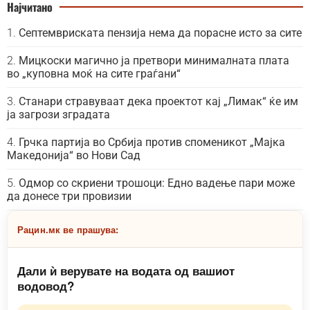
Најчитано
Септемвриската пензија нема да порасне исто за сите
Мицкоски магично ја претвори минималната плата
во „куповна моќ на сите граѓани“
Станари стравуваат дека проектот кај „Лимак“ ќе им
ја загрози зградата
Грчка партија во Србија против споменикот „Мајка
Македонија“ во Нови Сад
Одмор со скриени трошоци: Едно вадење пари може
да донесе три провизии
Рацин.мк ве прашува:
Дали ѝ верувате на водата од вашиот
водовод?