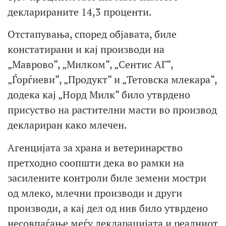
декларираните 14,3 проценти.
Отстапувања, според објавата, биле
констатирани и кај производи на
„Маврово“, „Милком“, „Сентис АГ“,
„Ѓорѓиеви“, „Продукт“ и „Тетовска млекара“,
додека кај „Норд Милк“ било утврдено
присуство на растителни масти во производ
деклариран како млечен.
Агенцијата за храна и ветеринарство
претходно соопшти дека во рамки на
засилените контроли биле земени мостри
од млеко, млечни производи и други
производи, а кај дел од нив било утврдено
несовпаѓање меѓу декларацијата и реалниот