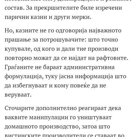
состав. За прекршителите биле изречени
парични казни и други мерки.
Но, казните не го одговорија најважното
прашање за потрошувачите: што точно
купувале, од кого и дали тие производи
повторно можат да се најдат на рафтовите.
Граѓаните не бараат административна
формулација, туку јасна информација што
да избегнуваат и кому повеќе да не
веруваат.
Сточарите дополнително реагираат дека
ваквите манипулации го уништуваат
домашното производство, затоа што
вистинските производители се ставаат во