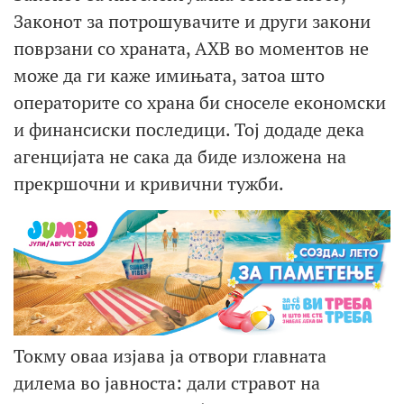
Законот за потрошувачите и други закони
поврзани со храната, АХВ во моментов не
може да ги каже имињата, затоа што
операторите со храна би сноселе економски
и финансиски последици. Тој додаде дека
агенцијата не сака да биде изложена на
прекршочни и кривични тужби.
Токму оваа изјава ја отвори главната
дилема во јавноста: дали стравот на