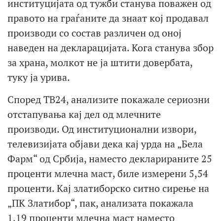
институцијата од тужби станува поважен од
правото на граѓаните да знаат кој продавал
производи со состав различен од оној
наведен на декларацијата. Кога станува збор
за храна, молкот не ја штити довербата,
туку ја урива.
Според ТВ24, анализите покажале сериозни
отстапувања кај дел од млечните
производи. Од институционални извори,
телевизијата објави дека кај урда на „Бела
Фарм“ од Србија, наместо декларираните 25
проценти млечна маст, биле измерени 5,54
проценти. Кај златиборско ситно сирење на
„ПК Златибор“, пак, анализата покажала
1,19 проценти млечна маст наместо