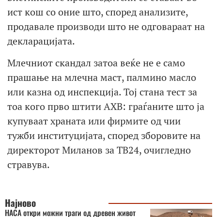
ист кош со оние што, според анализите,
продавале производи што не одговараат на
декларацијата.
Млечниот скандал затоа веќе не е само
прашање на млечна маст, палмино масло
или казна од инспекција. Тој стана тест за
тоа кого прво штити АХВ: граѓаните што ја
купуваат храната или фирмите од чии
тужби институцијата, според зборовите на
директорот Миланов за ТВ24, очигледно
стравува.
Најново
НАСА откри можни траги од древен живот