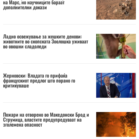
на Марс, но научниците бараат
дополнителни докази
Ладно освежување за жешките денови:
животните во скопската Зоолошка уживаат
во овошни сладоледи
Жерновски: Владата го прифаќа
францускиот предлог што порано го
критикуваше
Пожари на отворено во Македонски Брод и
Струмица, властите предупредуваат на
зголемена опасност