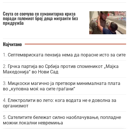
Сеута се соочува со хуманитарна криза
поради големиот број деца мигранти без
придружба
Најчитано
Септемвриската пензија нема да порасне исто за сите
Грчка партија во Србија против споменикот „Мајка
Македонија“ во Нови Сад
Мицкоски магично ја претвори минималната плата
во „куповна моќ на сите граѓани“
Електролити во лето: кога водата не е доволна за
организмот
Сателитите бележат силно наоблачување, попладне
можни локални невремиња