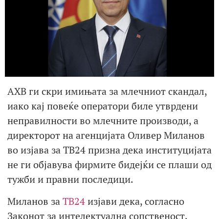
АХВ ги скри имињата за млечниот скандал,
иако кај повеќе оператори биле утврдени
неправилности во млечните производи, а
директорот на агенцијата Оливер Миланов
во изјава за ТВ24 призна дека институцијата
не ги објавува фирмите бидејќи се плаши од
тужби и правни последици.
Миланов за
ТВ24
изјави дека, согласно
Законот за интелектуална сопственост,