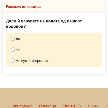
Рацин.мк ве прашува:
Дали ѝ верувате на водата од вашиот
водовод?
Да
Не
Не сум информиран
Македонија
Економија
Кластер ЕУ
Регион