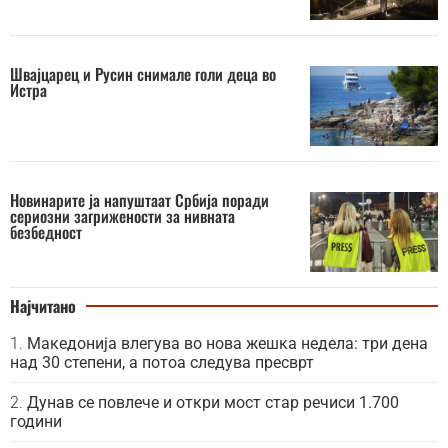
Швајцарец и Русин снимале голи деца во
Истра
Новинарите ја напуштаат Србија поради
сериозни загрижености за нивната
безбедност
Најчитано
Македонија влегува во нова жешка недела: три дена
над 30 степени, а потоа следува пресврт
Дунав се повлече и откри мост стар речиси 1.700
години