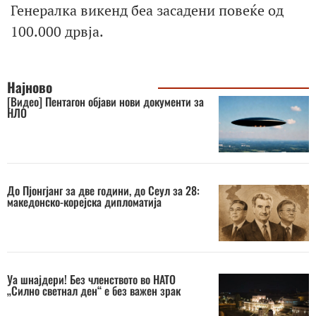
Генералка викенд беа засадени повеќе од
100.000 дрвја.
Најново
[Видео] Пентагон објави нови документи за
НЛО
До Пјонгјанг за две години, до Сеул за 28:
македонско-корејска дипломатија
Уа шнајдери! Без членството во НАТО
„Силно светнал ден“ е без важен зрак