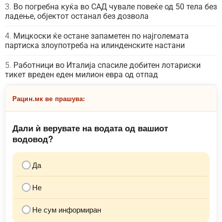
Во погребна куќа во САД чувале повеќе од 50 тела без
ладење, објектот останал без дозвола
Мицкоски ќе остане запаметен по најголемата
партиска злоупотреба на илинденските настани
Работници во Италија спасиле добитен лотариски
тикет вреден еден милион евра од отпад
Рацин.мк ве прашува:
Дали ѝ верувате на водата од вашиот
водовод?
Да
Не
Не сум информиран