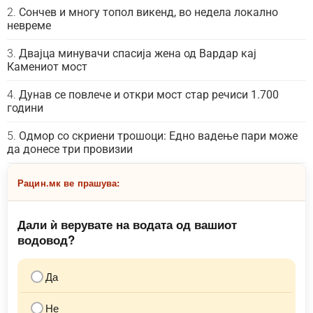
Сончев и многу топол викенд, во недела локално
невреме
Двајца минувачи спасија жена од Вардар кај
Камениот мост
Дунав се повлече и откри мост стар речиси 1.700
години
Одмор со скриени трошоци: Едно вадење пари може
да донесе три провизии
Рацин.мк ве прашува:
Дали ѝ верувате на водата од вашиот
водовод?
Да
Не