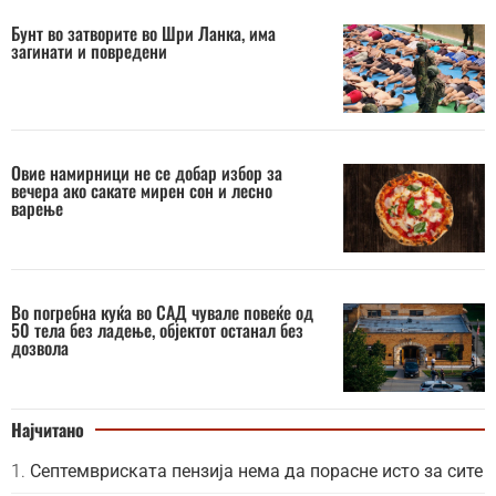
Бунт во затворите во Шри Ланка, има
загинати и повредени
Овие намирници не се добар избор за
вечера ако сакате мирен сон и лесно
варење
Во погребна куќа во САД чувале повеќе од
50 тела без ладење, објектот останал без
дозвола
Најчитано
Септемвриската пензија нема да порасне исто за сите