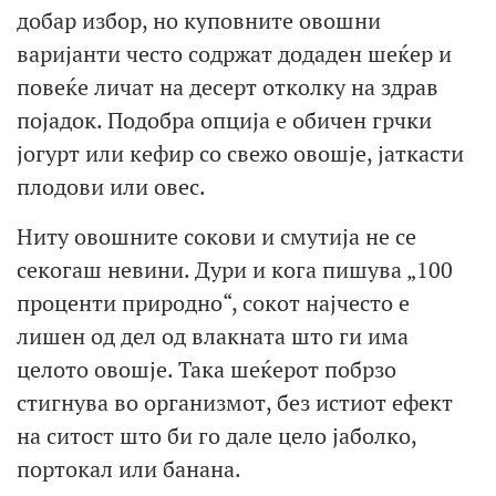
добар избор, но куповните овошни
варијанти често содржат додаден шеќер и
повеќе личат на десерт отколку на здрав
појадок. Подобра опција е обичен грчки
јогурт или кефир со свежо овошје, јаткасти
плодови или овес.
Ниту овошните сокови и смутија не се
секогаш невини. Дури и кога пишува „100
проценти природно“, сокот најчесто е
лишен од дел од влакната што ги има
целото овошје. Така шеќерот побрзо
стигнува во организмот, без истиот ефект
на ситост што би го дале цело јаболко,
портокал или банана.