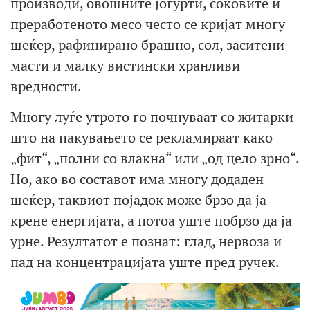
производи, овошните јогурти, соковите и
преработеното месо често се кријат многу
шеќер, рафинирано брашно, сол, заситени
масти и малку вистински хранливи
вредности.
Многу луѓе утрото го почнуваат со житарки
што на пакувањето се рекламираат како
„фит“, „полни со влакна“ или „од цело зрно“.
Но, ако во составот има многу додаден
шеќер, таквиот појадок може брзо да ја
крене енергијата, а потоа уште побрзо да ја
урне. Резултатот е познат: глад, нервоза и
пад на концентрацијата уште пред ручек.