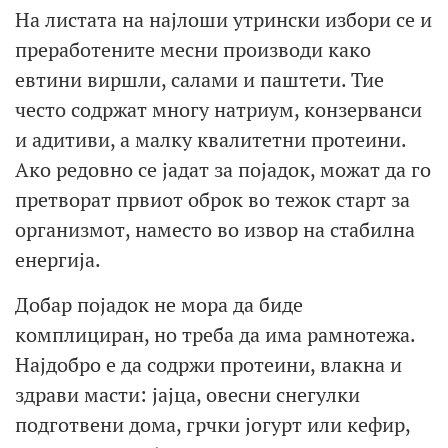
На листата на најлоши утрински избори се и
преработените месни производи како
евтини виршли, салами и паштети. Тие
често содржат многу натриум, конзерванси
и адитиви, а малку квалитетни протеини.
Ако редовно се јадат за појадок, можат да го
претворат првиот оброк во тежок старт за
организмот, наместо во извор на стабилна
енергија.
Добар појадок не мора да биде
комплициран, но треба да има рамнотежа.
Најдобро е да содржи протеини, влакна и
здрави масти: јајца, овесни снегулки
подготвени дома, грчки јогурт или кефир,