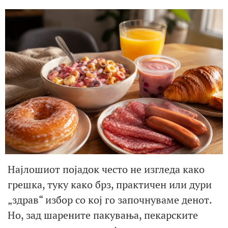
Најлошиот појадок често не изгледа како
грешка, туку како брз, практичен или дури
„здрав“ избор со кој го започнуваме денот.
Но, зад шарените пакувања, пекарските