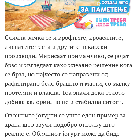
Слична замка се и крофните, кроасаните,
лиснатите теста и другите пекарски
производи. Мирисаат примамливо, се јадат
брзо и изгледаат како идеално решение кога
се брза, но најчесто се направени од
рафинирано бело брашно и масти, со малку
протеини и влакна. Тоа значи дека телото
добива калории, но не и стабилна ситост.
Овошните јогурти се уште еден пример за
храна што звучи подобро отколку што
реално е. Обичниот јогурт може да биде