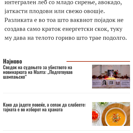
интегрален леб со младо сирење, авокадо,
јаткасти плодови или свежо овошје.
Разликата е во тоа што ваквиот појадок не
создава само краток енергетски скок, туку
му дава на телото гориво што трае подолго.
Најново
Сведок на судењето за убиството на
новинарката на Малта: „Подготвував
шампањско“
Како да јадете повеќе, а сепак да слабеете:
тајната е во изборот на храната