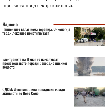
пресмета пред секоја кампања.
Најново
Пациентите велат нема терапија, Онкологија
тврди лековите пристигнуваат
Електраните на Дунав го намалуваат
производството поради рекордно нискиот
водостој
СДСМ: Десетина лица нападнале млади
активисти во Ново Село