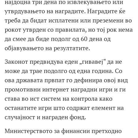
најдоцна три дена по извлекувањето или
утврдувањето на наградите. Наградите ќе
треба да бидат исплатени или преземени во
рокот утврден со правилата, но тој рок нема
да смее да биде подолг од 60 дена од
објавувањето на резултатите.
Законот предвидува еден „гивавеј“ да не
може да трае подолго од една година. Со
ова државата првпат го дефинира овој вид
промотивни интернет наградни игри и ги
става во ист систем на контрола како
останатите игри што содржат елемент на
случајност и награден фонд.
Министерството за финансии претходно