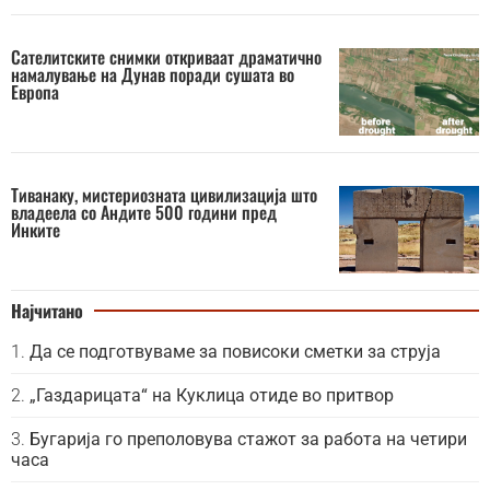
Сателитските снимки откриваат драматично
намалување на Дунав поради сушата во
Европа
Тиванаку, мистериозната цивилизација што
владеела со Андите 500 години пред
Инките
Најчитано
Да се подготвуваме за повисоки сметки за струја
„Газдарицата“ на Куклица отиде во притвор
Бугарија го преполовува стажот за работа на четири
часа