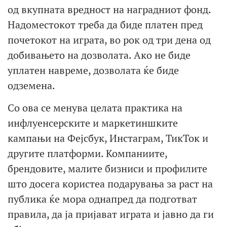
од вкупната вредност на наградниот фонд.
Надоместокот треба да биде платен пред
почетокот на играта, во рок од три дена од
добивањето на дозволата. Ако не биде
уплатен навреме, дозволата ќе биде
одземена.
Со ова се менува целата практика на
инфлуенсерските и маркетиншките
кампањи на Фејсбук, Инстаграм, ТикТок и
другите платформи. Компаниите,
брендовите, малите бизниси и профилите
што досега користеа подарувања за раст на
публика ќе мора однапред да подготват
правила, да ја пријават играта и јавно да ги