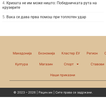
Кризата не им може ништо: Победничката рута на
крузерите
Вака се дава прва помош при топлотен удар
Македонија
Економија
Кластер ЕУ
Регион
Култура
Магазин
Спорт
Ставови
Наши приказни
© 2023 – 2026 | Рацин.мк | Сите права се задржани.