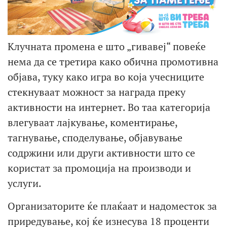
Клучната промена е што „гивавеј“ повеќе
нема да се третира како обична промотивна
објава, туку како игра во која учесниците
стекнуваат можност за награда преку
активности на интернет. Во таа категорија
влегуваат лајкување, коментирање,
тагнување, споделување, објавување
содржини или други активности што се
користат за промоција на производи и
услуги.
Организаторите ќе плаќаат и надоместок за
приредување, кој ќе изнесува 18 проценти