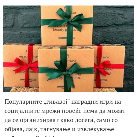
Популарните „гивавеј“ наградни игри на
социјалните мрежи повеќе нема да можат
да се организираат како досега, само со
објава, лајк, тагнување и извлекување