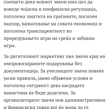
соопшти дека новиот закон има цел да
воведе појасна и поефикасна регулација,
поголема заштита на граѓаните, посилен
надзор, намалување на сивата економија и
поголема транспарентност во
приредувањето игри на среќа и забавни
игри.
За дигиталниот маркетинг ова значи крај на
импровизираните подарувања без
документација. За учесниците значи повеќе
јасни правила, јавно објавени услови и
поголема сигурност дека наградата
навистина ќе биде доделена. За
организаторите значи нов административен
и финансиски товар кој ќе мора да се