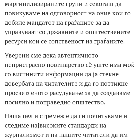
маргинилизираните групи и секогаш да
повикуваме на одговорност на оние кои го
добиле мандатот на граѓаните за да
управуваат со државните и општествените
ресурси кои се сопственост на граѓаните.
Уверени сме дека автентичното
непристрасно новинарство сѐ уште има моќ
со вистинити информации да ја стекне
довербата на читателите и да го поттикне
просветленото расудување за да создаваме
посилно и поправедно општество.
Наша цел и стремеж е да ги почитуваме и
следиме највисоките стандарди на
журнализмот и на нашите читатели да им