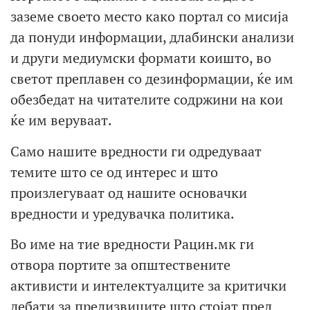
заземе своето место како портал со мисија
да понуди информации, длабински анализи
и други медиумски формати коишто, во
светот преплавен со дезинформации, ќе им
обезбедат на читателите содржини на кои
ќе им веруваат.
Само нашите вредности ги одредуваат
темите што се од интерес и што
произлегуваат од нашите основачки
вредности и уредувачка политика.
Во име на тие вредности Рацин.мк ги
отвора портите за општествените
активисти и интелектуалците за критички
дебати за предизвиците што стојат пред