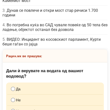
Камениот мост
Дунав се повлече и откри мост стар речиси 1.700
години
Во погребна куќа во САД чувале повеќе од 50 тела без
ладење, објектот останал без дозвола
ВИДЕО: Инцидент во косовскиот парламент, Курти
беше гаѓан со јајца
Рацин.мк ве прашува:
Дали ѝ верувате на водата од вашиот
водовод?
Да
Не