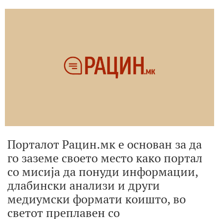
Порталот Рацин.мк е основан за да
го заземе своето место како портал
со мисија да понуди информации,
длабински анализи и други
медиумски формати коишто, во
светот преплавен со