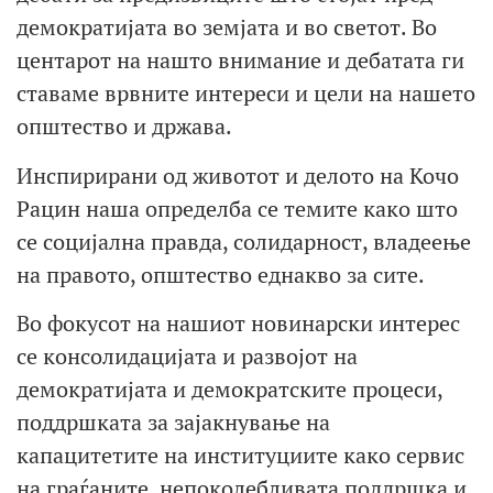
демократијата во земјата и во светот. Во
центарот на нашто внимание и дебатата ги
ставаме врвните интереси и цели на нашето
општество и држава.
Инспирирани од животот и делото на Кочо
Рацин наша определба се темите како што
се социјална правда, солидарност, владеење
на правото, општество еднакво за сите.
Во фокусот на нашиот новинарски интерес
се консолидацијата и развојот на
демократијата и демократските процеси,
поддршката за зајакнување на
капацитетите на институциите како сервис
на граѓаните, непоколебливата поддршка и