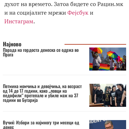
духот на времето. Затоа бидете со Рацин.мк
и на социјалнте мрежи
Фејсбук
и
Инстаграм
.
Најново
Парада на гордоста денеска се одржа во
Прага
Петмина момчиња и девојчиња, на возраст
од 14 до 17 години, како „ловци на
педофили“ претепале и убиле маж на 37
години во Бугарија
Вучиќ: Избори за најмногу три месеци од
денес