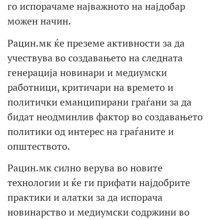
го испорачаме најважното на најдобар
можен начин.
Рацин.мк ќе преземе активности за да
учествува во создавањето на следната
генерација новинари и медиумски
работници, критичари на времето и
политички еманципирани граѓани за да
бидат неодминлив фактор во создавањето
политики од интерес на граѓаните и
општеството.
Рацин.мк силно верува во новите
технологии и ќе ги прифати најдобрите
практики и алатки за да испорача
новинарство и медиумски содржини во