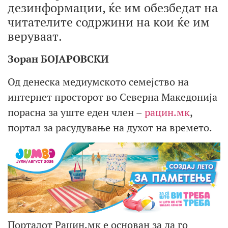
дезинформации, ќе им обезбедат на
читателите содржини на кои ќе им
веруваат.
Зоран БОЈАРОВСКИ
Од денеска медиумското семејство на
интернет просторот во Северна Македонија
порасна за уште еден член –
рацин.мк
,
портал за расудување на духот на времето.
Порталот Рацин.мк е основан за да го