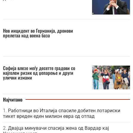
Нов инцидент во Германија, дронови
прелетаа над воена база
Софија влезе меѓу десетте градови со
најголем ризик од џепарење и други
улични измами
Најчитано
Работници во Италија спасиле добитен лотариски
тикет вреден еден милион евра од отпад
Двајца минувачи спасија жена од Вардар кај