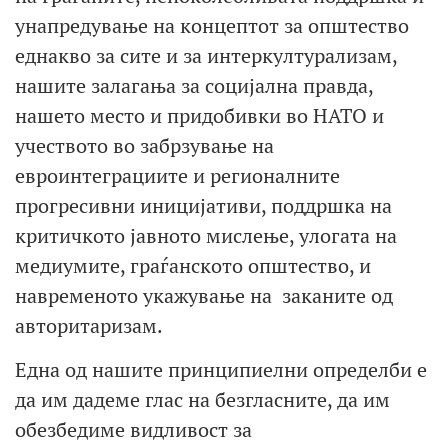
унапредување на концептот за општество
еднакво за сите и за интеркултурализам,
нашите залагања за социјална правда,
нашето место и придобивки во НАТО и
учеството во забрзување на
евроинтеграциите и регионалните
прогресивни иницијативи, поддршка на
критичкото јавното мислење, улогата на
медиумите, граѓанското општество, и
навременото укажување на заканите од
авторитаризам.
Една од нашите принципиелни определби е
да им дадеме глас на безгласните, да им
обезбедиме видливост за