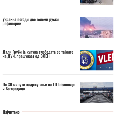
Украина погоди две големи руски
рафинерии
Дали Груби ја купува слободата со тајните
на ДУИ, прашуваат од ВЛЕН
По 30 минути задржување на ГП Табановце
и Богородица
Најчитано