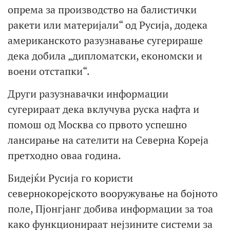
опрема за производство на балистички
ракети или материјали“ од Русија, додека
американското разузнавање сугерираше
дека добила „дипломатски, економски и
воени отстапки“.
Други разузнавачки информации
сугерираат дека вклучува руска нафта и
помош од Москва со првото успешно
лансирање на сателити на Северна Кореја
претходно оваа година.
Бидејќи Русија го користи
севернокорејското вооружување на бојното
поле, Пјонгјанг добива информации за тоа
како функционираат нејзините системи за