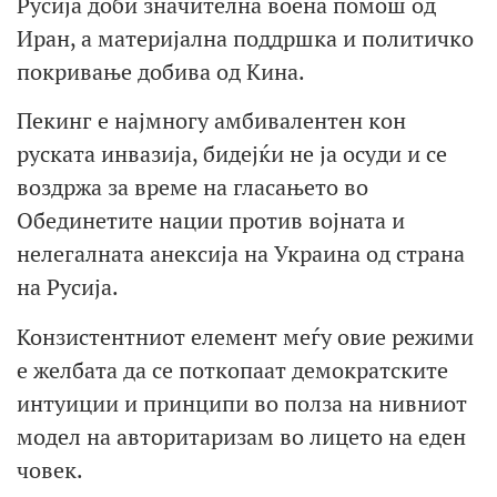
Русија доби значителна воена помош од
Иран, а материјална поддршка и политичко
покривање добива од Кина.
Пекинг е најмногу амбивалентен кон
руската инвазија, бидејќи не ја осуди и се
воздржа за време на гласањето во
Обединетите нации против војната и
нелегалната анексија на Украина од страна
на Русија.
Конзистентниот елемент меѓу овие режими
е желбата да се поткопаат демократските
интуиции и принципи во полза на нивниот
модел на авторитаризам во лицето на еден
човек.