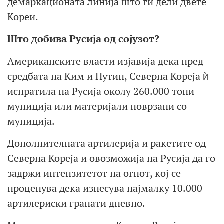
демаркационата линија што ги дели двете
Кореи.
Што доби
ва Русија од сојузот
?
Американските власти изјавија дека пред
средбата на Ким и Путин, Северна Кореја ѝ
испратила на Русија околу 260.000 тони
муниција или материјали поврзани со
муниција.
Дополнителната артилерија и ракетите од
Северна Кореја и овозможија на Русија да го
задржи интензитетот на огнот, кој се
проценува дека изнесува најмалку 10.000
артилериски гранати дневно.