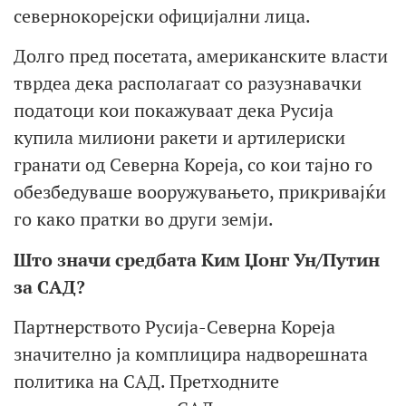
севернокорејски официјални лица.
Долго пред посетата, американските власти
тврдеа дека располагаат со разузнавачки
податоци кои покажуваат дека Русија
купила милиони ракети и артилериски
гранати од Северна Кореја, со кои тајно го
обезбедуваше вооружувањето, прикривајќи
го како пратки во други земји.
Што значи
средбата Ким Џонг Ун/Путин
за САД
?
Партнерството Русија-Северна Кореја
значително ја комплицира надворешната
политика на САД. Претходните