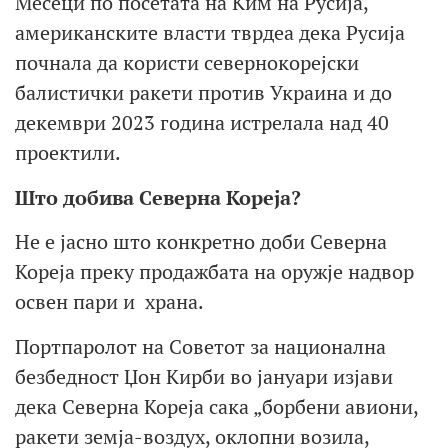
Месеци по посетата на Ким на Русија,
американските власти тврдеа дека Русија
почнала да користи севернокорејски
балистички ракети против Украина и до
декември 2023 година истрелала над 40
проектили.
Што
добива Северна Кореја
?
Не е јасно што конкретно доби Северна
Кореја преку продажбата на оружје надвор
освен пари и храна.
Портпаролот на Советот за национална
безбедност Џон Кирби во јануари изјави
дека Северна Кореја сака „борбени авиони,
ракети земја-воздух, оклопни возила,