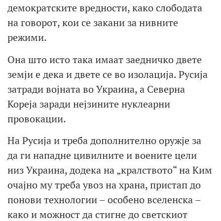
демократските вредности, како слободата
на говорот, кои се закани за нивните
режими.
Она што исто така имаат заедничко двете
земји е дека и двете се во изолација. Русија
затради војната во Украина, а Северна
Кореја заради нејзините нуклеарни
провокации.
На Русија и треба дополнително оружје за
да ги нападне цивилните и воените цели
низ Украина, додека на „кралството“ на Ким
очајно му треба увоз на храна, пристап до
понови технологии – особено вселенска –
како и можност да стигне до светскиот