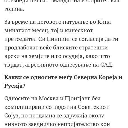
обезбеди петтиот мандат на изборите оваа
година.
За време на неговото патување во Кина
минатиот месец, тој и кинескиот
претседател Си Џинпинг се согласија да ги
продлабочат веќе блиските стратешки
врски на земјите и го осудија, како што
тврдат, агресивното однесување на САД.
Какви се односите меѓу Северна Кореја и
Русија?
Односите на Москва и Пјонгјанг беа
комплицирани со падот на Советскиот
Сојуз, но неодамна се здружија околу
нивното заедничко непријателство кон