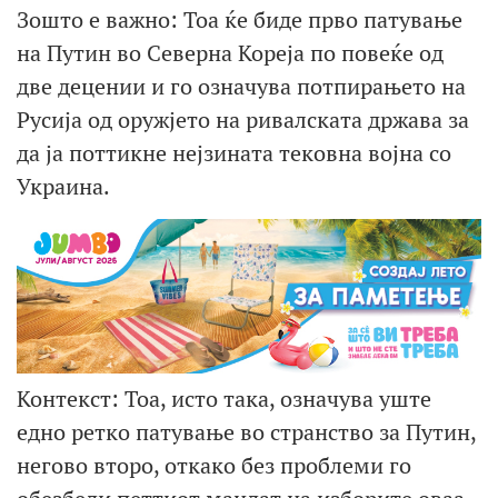
Зошто е важно: Тоа ќе биде прво патување
на Путин во Северна Кореја по повеќе од
две децении и го означува потпирањето на
Русија од оружјето на ривалската држава за
да ја поттикне нејзината тековна војна со
Украина.
Контекст: Тоа, исто така, означува уште
едно ретко патување во странство за Путин,
негово второ, откако без проблеми го