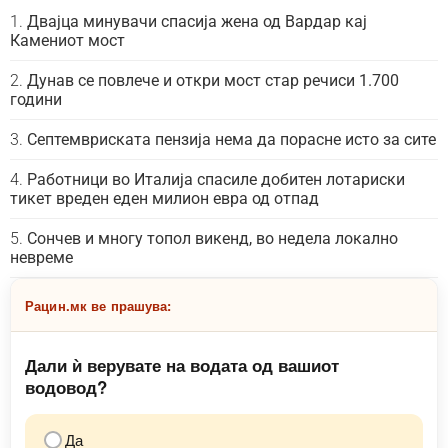
Двајца минувачи спасија жена од Вардар кај
Камениот мост
Дунав се повлече и откри мост стар речиси 1.700
години
Септемвриската пензија нема да порасне исто за сите
Работници во Италија спасиле добитен лотариски
тикет вреден еден милион евра од отпад
Сончев и многу топол викенд, во недела локално
невреме
Рацин.мк ве прашува:
Дали ѝ верувате на водата од вашиот
водовод?
Да