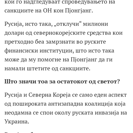
кои го надгледуваат спроведувањето на
санкциите на ОН кон Пјонгјанг.
Русија, исто така, „отклучи“ милиони
долари од севернокорејските средства кои
претходно беа замрзнати во руските
финансиски институции, што исто така
може да му помогне на Пјонгјанг да ги
намали штетите од санкциите.
Што значи тоа за остатокот од светот
?
Русија и Северна Кореја се само еден аспект
од пошироката антизападна коалиција која
неодамна се спои околу руската инвазија на
Украина.