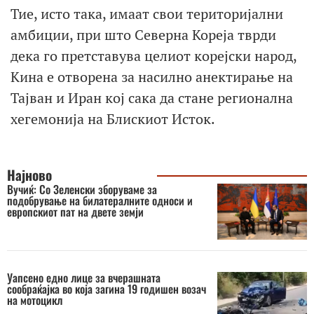
Тие, исто така, имаат свои територијални
амбиции, при што Северна Кореја тврди
дека го претставува целиот корејски народ,
Кина е отворена за насилно анектирање на
Тајван и Иран кој сака да стане регионална
хегемонија на Блискиот Исток.
Најново
Вучиќ: Со Зеленски зборуваме за
подобрување на билатералните односи и
европскиот пат на двете земји
Уапсено едно лице за вчерашната
сообраќајка во која загина 19 годишен возач
на мотоцикл