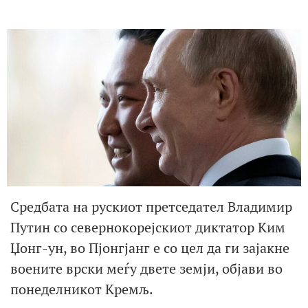
Средбата на рускиот претседател Владимир
Путин со севернокорејскиот диктатор Ким
Џонг-ун, во Пјонгјанг е со цел да ги зајакне
воените врски меѓу двете земји, објави во
понеделникот Кремљ.