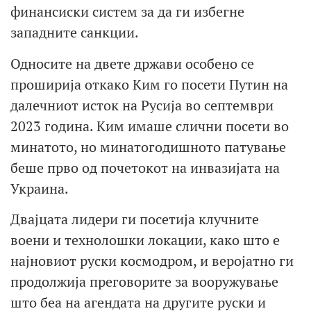
финансиски систем за да ги избегне
западните санкции.
Односите на двете држави особено се
проширија откако Ким го посети Путин на
далечниот исток на Русија во септември
2023 година. Ким имаше слични посети во
минатото, но минатогодишното патување
беше прво од почетокот на инвазијата на
Украина.
Двајцата лидери ги посетија клучните
воени и технолошки локации, како што е
најновиот руски космодром, и веројатно ги
продолжија преговорите за вооружување
што беа на агендата на другите руски и