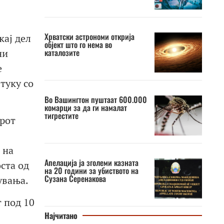
Хрватски астрономи открија
кај дел
објект што го нема во
ни
каталозите
е
туку со
Во Вашингтон пуштаат 600.000
комарци за да ги намалат
тигрестите
ерот
 на
Апелација ја зголеми казната
ста од
на 20 години за убиството на
Сузана Серенакова
увања.
 под 10
Најчитано