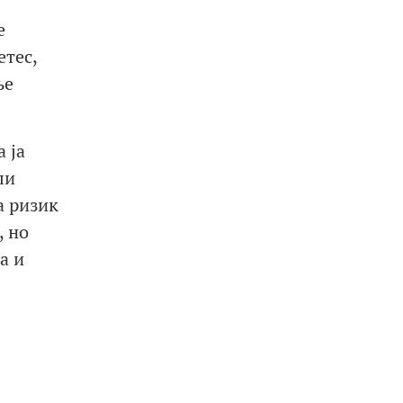
е
етес,
ње
 ја
ли
а ризик
, но
а и