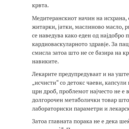
крвта.
Медитеранскиот начин на исхрана, 
житарки, јатки, маслиново масло, 
се наведува како еден од најдобро
кардиоваскуларното здравје. За пац
смисла затоа што не се базира на 
навиките.
Лекарите предупредуваат и на уште 
„исчисти“ со детокс чаеви, капсули
црн дроб, проблемот најчесто не е 
долгорочен метаболички товар што 
лабораториски параметри и лекарс
Затоа главната порака не е дека ш