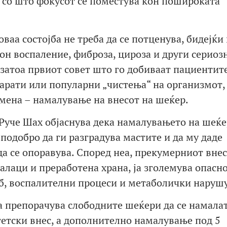
, со што фокусот се поместува кон пошироката
аа состојба не треба да се потценува, бидејќи 
он воспаление, фиброза, цироза и други сериоз
затоа првиот совет што го добиваат пациентит
парати или популарни „чистења“ на организмот, 
омена – намалување на внесот на шеќер.
 Руче Шах објаснува дека намалувањето на шеќ
подобро да ги разградува мастите и да му даде
а се опоравува. Според неа, прекумерниот внес
алаци и преработена храна, ја зголемува опасно
б, воспалителни процеси и метаболички наруш
а препорачува слободните шеќери да се намалат
етски внес, а дополнително намалување под 5