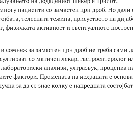
малувањето на додадениот шеќер е првиот,
многу пациенти со замастен црн дроб. Но дали 
ојбата, телесната тежина, присуството на дијаб
от, физичката активност и евентуалното постое
 сомнеж за замастен црн дроб не треба сами да
онсултираат со матичен лекар, гастроентеролог и
 лабораториски анализи, ултразвук, проценка н
ките фактори. Промената на исхраната е основа
чна за да се знае колку е напредната состојбат