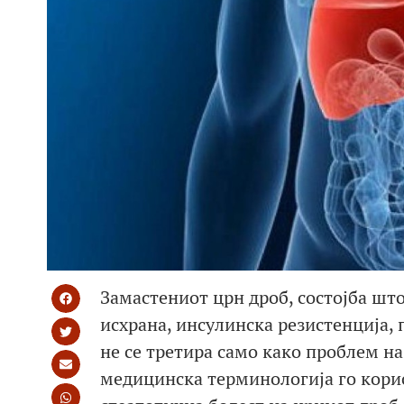
Замастениот црн дроб, состојба што
исхрана, инсулинска резистенција,
не се третира само како проблем н
медицинска терминологија го кори