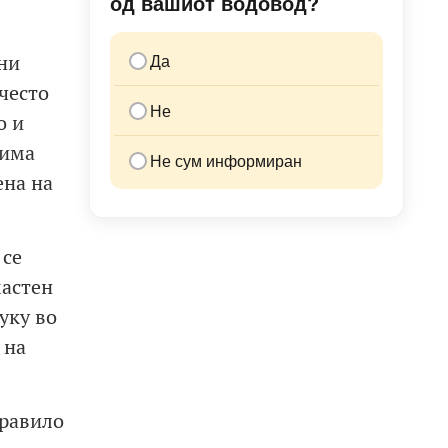
од вашиот водовод?
ни
Да
често
Не
о и
 има
Не сум информиран
ена на
 се
мастен
уку во
 на
правило