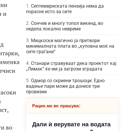
ени
Септемвриската пензија нема да
порасне исто за сите
а и
Сончев и многу топол викенд, во
недела локално невреме
Мицкоски магично ја претвори
од
минималната плата во „куповна моќ на
сите граѓани“
итарки,
лименка
Станари стравуваат дека проектот кај
„Лимак“ ќе им ја загрози зградата
речиси
Одмор со скриени трошоци: Едно
вадење пари може да донесе три
насоки
провизии
а
Рацин.мк ве прашува:
ст,
Дали ѝ верувате на водата
ти во