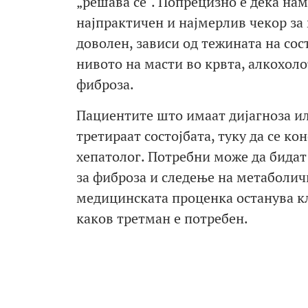
„решава сè“. Попрецизно е дека на
најпрактичен и најмерлив чекор за 
доволен, зависи од тежината на сост
нивото на масти во крвта, алкохол
фиброза.
Пациентите што имаат дијагноза или
третираат состојбата, туку да се к
хепатолог. Потребни може да бидат
за фиброза и следење на метаболич
медицинската проценка останува клу
каков третман е потребен.