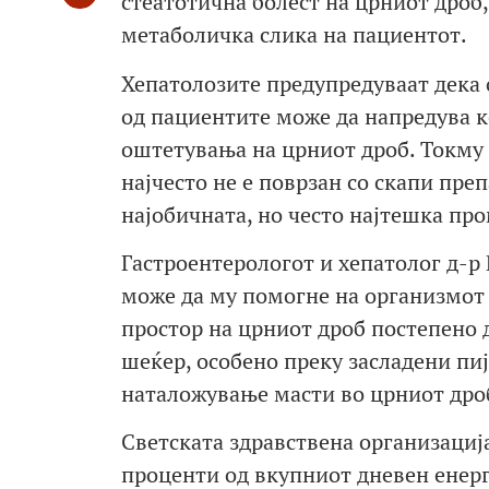
стеатотична болест на црниот дроб
метаболичка слика на пациентот.
Хепатолозите предупредуваат дека ов
од пациентите може да напредува к
оштетувања на црниот дроб. Токму 
најчесто не е поврзан со скапи пре
најобичната, но често најтешка пр
Гастроентерологот и хепатолог д-р
може да му помогне на организмот 
простор на црниот дроб постепено д
шеќер, особено преку засладени пиј
наталожување масти во црниот дро
Светската здравствена организациј
проценти од вкупниот дневен енерг