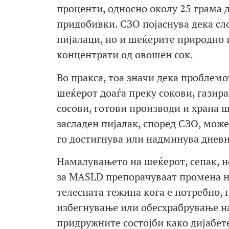
проценти, односно околу 25 грама 
придобивки. СЗО појаснува дека сл
пијалаци, но и шеќерите природно 
концентрати од овошен сок.
Во пракса, тоа значи дека проблемо
шеќерот доаѓа преку сокови, газир
сосови, готови производи и храна ш
засладен пијалак, според СЗО, мож
го достигнува или надминува дневн
Намалувањето на шеќерот, сепак, н
за MASLD препорачуваат промена н
телесната тежина кога е потребно,
избегнување или обесхрабрување на
придружните состојби како дијабет