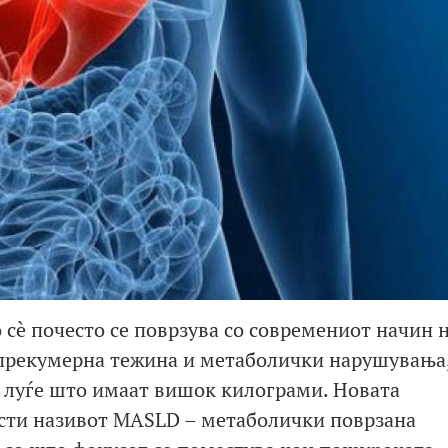
 сè почесто се поврзува со современиот начин 
 прекумерна тежина и метаболички нарушувања,
а луѓе што имаат вишок килограми. Новата
сти називот MASLD – метаболички поврзана