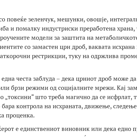
со повеќе зеленчук, мешунки, овошје, интеграл
риба и помалку индустриски преработена храна, 
 проучените модели за заштита на метаболичкот
иентите со замастен црн дроб, ваквата исхрана
краткорочни рестрикции, туку на одржлива пром
една честа заблуда – дека црниот дроб може да
 или брзи режими од социјалните мрежи. Кај за
во „токсини“ што треба магично да се исфрлат, т
бара контрола на исхраната, движење, следење
ка проценка.
еќерот е единствениот виновник или дека едно 