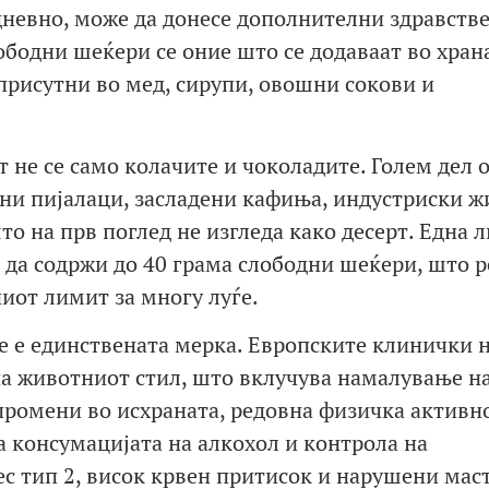
дневно, може да донесе дополнителни здравств
ободни шеќери се оние што се додаваат во хран
присутни во мед, сирупи, овошни сокови и
т не се само колачите и чоколадите. Голем дел 
ани пијалаци, засладени кафиња, индустриски ж
то на прв поглед не изгледа како десерт. Една 
е да содржи до 40 грама слободни шеќери, што 
иот лимит за многу луѓе.
е е единствената мерка. Европските клинички 
а животниот стил, што вклучува намалување н
 промени во исхраната, редовна физичка активно
 консумацијата на алкохол и контрола на
ес тип 2, висок крвен притисок и нарушени мас