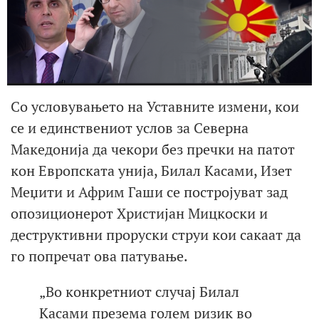
Со условувањето на Уставните измени, кои
се и единствениот услов за Северна
Македонија да чекори без пречки на патот
кон Европската унија, Билал Касами, Изет
Меџити и Африм Гаши се постројуват зад
опозиционерот Христијан Мицкоски и
деструктивни проруски струи кои сакаат да
го попречат ова патување.
„Во конкретниот случај Билал
Касами презема голем ризик во