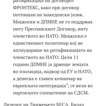
ратификација на договорот
ФРОНТЕКС, како прв договор
потпишан на македонски јазик.
Мицкоски и ДПМНЕ не го поддржаа
ниту Преспанскиот Договор, ниту
членството во НАТО. Мицкоски е
единствениот политичар кој не
аплаудираше на ратификацијата на
членството во НАТО. Цели 11
години ДПМНЕ ја држеше земјата
во изолација, надвор од ЕУ и НАТО,
а денеска е главен кочничар на
европската интеграција“, се вели во
партиското соопштение на СДСМ.
Лидерот на Движењето БЕСА, Билал