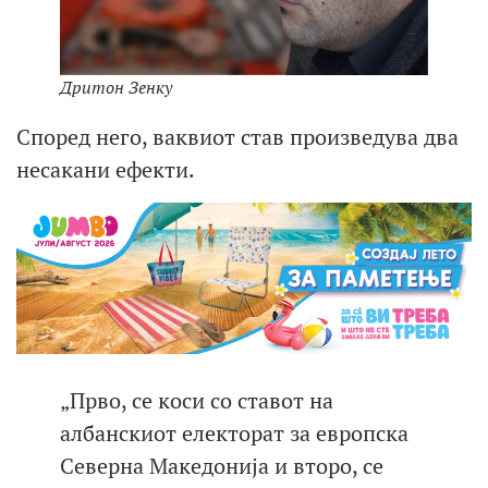
Дритон Зенку
Според него, ваквиот став произведува два
несакани ефекти.
„Прво, се коси со ставот на
албанскиот електорат за европска
Северна Македонија и второ, се