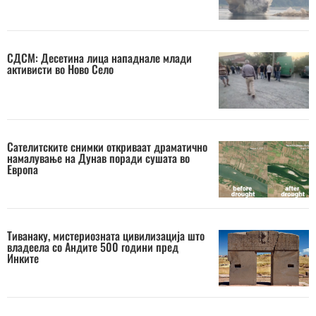
СДСМ: Десетина лица нападнале млади
активисти во Ново Село
Сателитските снимки откриваат драматично
намалување на Дунав поради сушата во
Европа
Тиванаку, мистериозната цивилизација што
владеела со Андите 500 години пред
Инките