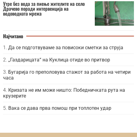
Утре без вода за пиење жителите на село
Драчево поради интервенција на
водоводната мрежа
Најчитано
Да се подготвуваме за повисоки сметки за струја
„Газдарицата“ на Куклица отиде во притвор
Бугарија го преполовува стажот за работа на четири
часа
Кризата не им може ништо: Победничката рута на
крузерите
Вака се дава прва помош при топлотен удар