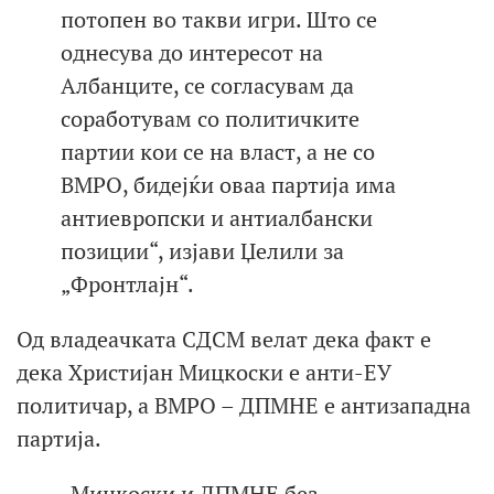
потопен во такви игри. Што се
однесува до интересот на
Албанците, се согласувам да
соработувам со политичките
партии кои се на власт, а не со
ВМРО, бидејќи оваа партија има
антиевропски и антиалбански
позиции“, изјави Џелили за
„Фронтлајн“.
Од владеачката СДСМ велат дека факт е
дека Христијан Мицкоски е анти-ЕУ
политичар, а ВМРО – ДПМНЕ е антизападна
партија.
„Мицкоски и ДПМНЕ без