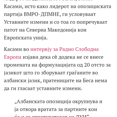
Касами, исто како лидерот на опозициската
партија ВМРО-ДПМНЕ, ги условуваат
Уставните измени и со тоа го попречуваат
патот на Северна Македонија кон
Европската унија.
Касами во
интервју за Радио Слободна
Европа
изјави дека сѐ додека не се внесе
промената на формулацијата од 20 отсто за
јазикот што го зборуваат граѓаните во
албански јазик, пратениците на Беса нема
да ги гласаат уставните измени.
„Албанската опозиција окрупнува и
ја отвора вратата за партиите кои
ќе и се спротивстават на ДУИ“,