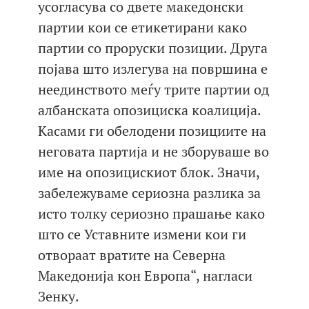
усогласува со двете македонски
партии кои се етикетирани како
партии со проруски позиции. Друга
појава што излегува на површина е
неединството меѓу трите партии од
албанската опозициска коалиција.
Касами ги обелодени позициите на
неговата партија и не зборуваше во
име на опозицискиот блок. Значи,
забележуваме сериозна разлика за
исто толку сериозно прашање како
што се Уставните измени кои ги
отвораат вратите на Северна
Македонија кон Европа“, нагласи
Зенку.