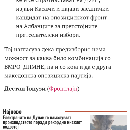
изјави Касами и најави заеднички
кандидат на опозицискиот фронт
на Албанците за претстојните
претседателски избори.
Тој нагласува дека предизборно нема
можност за каква било комбинација со
ВМРО-ДПМНЕ, па и со која и да е друга
македонска опозициска партија.
Дестан Јонузи
(
Фронтлајн
)
Најново
Електраните на Дунав го намалуваат
производството поради рекордно нискиот
водостој