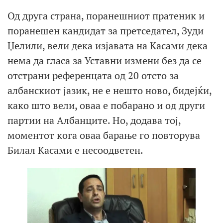
Од друга страна, поранешниот пратеник и
поранешен кандидат за претседател, Зуди
Џелили, вели дека изјавата на Касами дека
нема да гласа за Уставни измени без да се
отстрани референцата од 20 отсто за
албанскиот јазик, не е нешто ново, бидејќи,
како што вели, оваа е побарано и од други
партии на Албанците. Но, додава тој,
моментот кога оваа барање го повторува
Билал Касами е несоодветен.