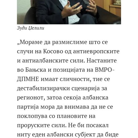
Зуди Џелили
„Мораме да размислиме што се
случи на Косово од антиевропските
и антиалбанските сили. Настаните
во Бањска и позицијата на ВМРО-
ДПМНЕ имаат сличности, тие се
дестабилизирачки сценарија за
регионот, затоа секоја албанска
партија мора да внимава да не се
поклопува со плановите на
проруските сили. Не би посакал
ниту еден албански субјект да биде