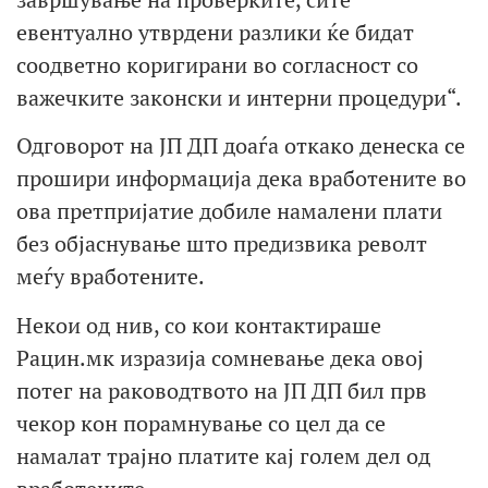
евентуално утврдени разлики ќе бидат
соодветно коригирани во согласност со
важечките законски и интерни процедури“.
Одговорот на ЈП ДП доаѓа откако денеска се
прошири информација дека вработените во
ова претпријатие добиле намалени плати
без објаснување што предизвика револт
меѓу вработените.
Некои од нив, со кои контактираше
Рацин.мк изразија сомневање дека овој
потег на раководтвото на ЈП ДП бил прв
чекор кон порамнување со цел да се
намалат трајно платите кај голем дел од