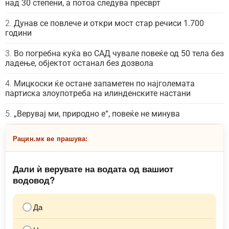
над 30 степени, а потоа следува пресврт
Дунав се повлече и откри мост стар речиси 1.700
години
Во погребна куќа во САД чувале повеќе од 50 тела без
ладење, објектот останал без дозвола
Мицкоски ќе остане запаметен по најголемата
партиска злоупотреба на илинденските настани
„Верувај ми, природно е“, повеќе не минува
Рацин.мк ве прашува:
Дали ѝ верувате на водата од вашиот
водовод?
Да