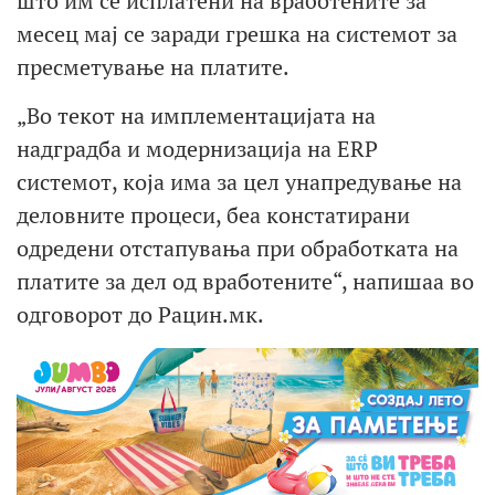
што им се исплатени на вработените за
месец мај се заради грешка на системот за
пресметување на платите.
„Во текот на имплементацијата на
надградба и модернизација на ERP
системот, која има за цел унапредување на
деловните процеси, беа констатирани
одредени отстапувања при обработката на
платите за дел од вработените“, напишаа во
одговорот до Рацин.мк.