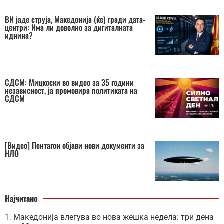
ВИ јаде струја, Македонија (ќе) гради дата-
центри: Има ли доволно за дигиталната
иднина?
СДСМ: Мицкоски во видео за 35 години
независност, ја промовира политиката на
СДСМ
[Видео] Пентагон објави нови документи за
НЛО
Најчитано
Македонија влегува во нова жешка недела: три дена