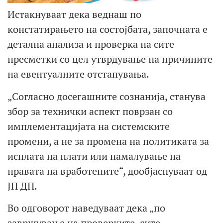
Истакнуваат дека веднаш по
констатирањето на состојбата, започната е
детална анализа и проверка на сите
пресметки со цел утврдување на причините
на евентуалните отстапувања.
„Согласно досегашните сознанија, станува
збор за технички аспект поврзан со
имплементацијата на системските
промени, а не за промена на политиката за
исплата на плати или намалување на
правата на вработените“, дообјаснуваат од
ЈП ДП.
Во одговорот наведуваат дека „по
завршување на проверките, сите