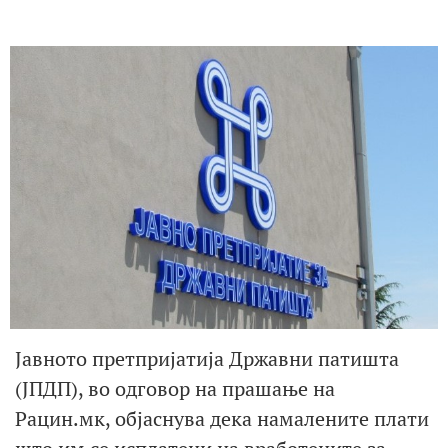
Јавното претпријатија Државни патишта
(ЈПДП), во одговор на прашање на
Рацин.мк, објаснува дека намалените плати