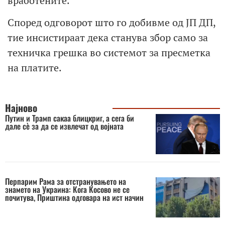
вработените.
Според одговорот што го добивме од ЈП ДП,
тие инсистираат дека станува збор само за
техничка грешка во системот за пресметка
на платите.
Најново
Путин и Трамп сакаа блицкриг, a сега би
дале сè за да се извлечат од војната
Перпарим Рама за отстранувањето на
знамето на Украина: Кога Косово не се
почитува, Приштина одговара на ист начин