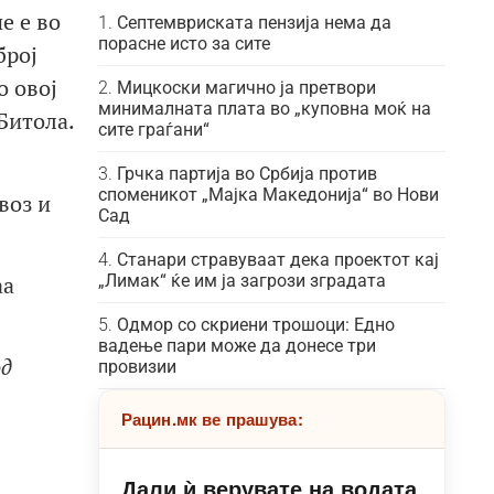
е е во
Септемвриската пензија нема да
порасне исто за сите
број
о овој
Мицкоски магично ја претвори
минималната плата во „куповна моќ на
Битола.
сите граѓани“
Грчка партија во Србија против
споменикот „Мајка Македонија“ во Нови
воз и
Сад
Станари стравуваат дека проектот кај
„Лимак“ ќе им ја загрози зградата
аа
Одмор со скриени трошоци: Едно
вадење пари може да донесе три
од
провизии
Рацин.мк ве прашува:
Дали ѝ верувате на водата