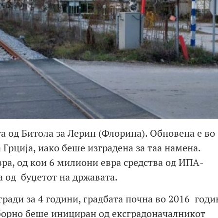
а од Битола за Лерин (Флорина). Обновена е во
а Грција, иако беше изградена за таа намена.
ра, од кои 6 милиони евра средства од ИПА-
а од буџетот на државата.
гради за 4 години, градбата почна во 2016 годи
борно беше инициран од ексградоначалникот