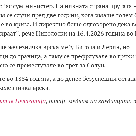
о јас сум министер. На нивната страна пругата н
им се случи пред две години, кога имаше голем 
е во криза. И директно беше одговорено дека в
ираат“, рече Николоски на 16.4.2026 година во 
е железничка врска меѓу Битола и Лерин, но
и до граница, а таму се префрлувале во грчки 
но се преместувале во трет за Солун.
е во 1884 година, а до денес безуспешни остан
железничка врска.
ктив Пелагонија
, онлајн медиум на заедницата 