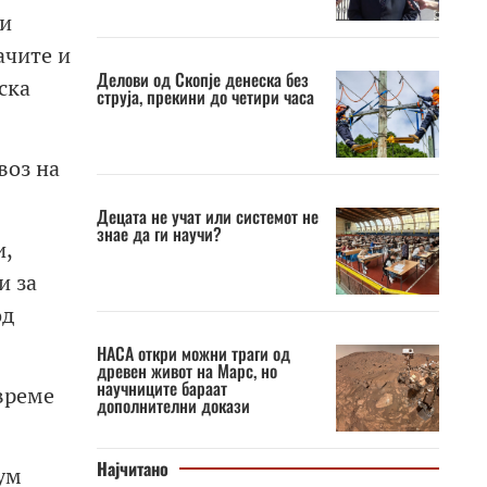
ки
ачите и
Делови од Скопје денеска без
ска
струја, прекини до четири часа
воз на
Децата не учат или системот не
знае да ги научи?
и,
и за
од
НАСА откри можни траги од
древен живот на Марс, но
научниците бараат
време
дополнителни докази
Најчитано
сум