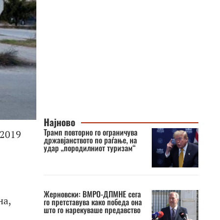
Најново
Трамп повторно го ограничува
 2019
државјанството по раѓање, на
удар „породилниот туризам“
Жерновски: ВМРО-ДПМНЕ сега
на,
го претставува како победа она
што го нарекуваше предавство