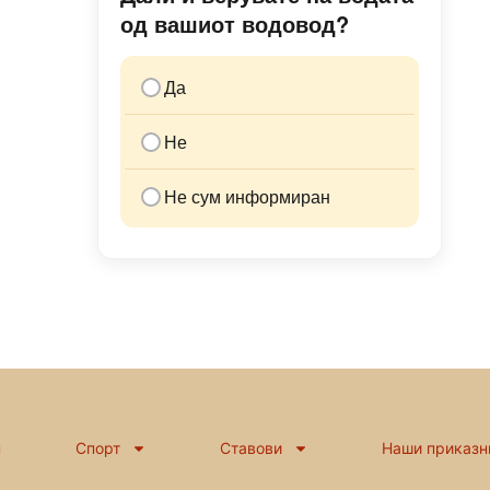
од вашиот водовод?
Да
Не
Не сум информиран
н
Спорт
Ставови
Наши приказн