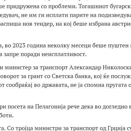
ше придружена со проблеми. Тогашниот бугарс
едувач, не им ги исплати парите на подизведув
распиша нов тендер, на кој беше избрана австри
а, во 2023 година неколку месеци беше пуштен 
а запре поради неисплатливост.
и министер за транспорт Александар Николоск
орот за грант со Светска банка, кој ќе послуж
 сообраќај во државата, не ја спомна пругата 
ри посета на Пелагонија рече дека во догледно 
боти.
та. Со тројца министри за транспорт од Грција 