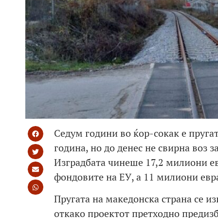
Седум години во ќор-сокак е пругат
година, но до денес не свирна воз з
Изградбата чинеше 17,2 милиони ев
фондовите на ЕУ, а 11 милиони евр
Пругата на македонска страна се из
откако проектот претходно предиз