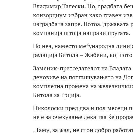
Владимир Талески. Но, градбата бе
конзорциум избран како главен изв
изградбата запре. Потоа, државата 
компанија што ја направи пругата.
По неа, наместо меѓународна линиј
релација Битола – Жабени, кој пото
Заменик-претседателот на Владата 
деновиве на потпишувањето на Догов
комплетна промена на железничкиот
Битола за Грција.
Николоски пред два и пол месеци п
не е за очекување дека таа ќе прора
„Таму, за жал, не стои добро работа