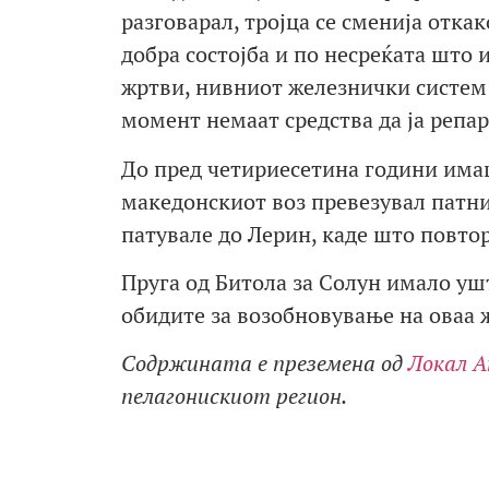
разговарал, тројца се сменија откак
добра состојба и по несреќата што 
жртви, нивниот железнички систем 
момент немаат средства да ја репар
До пред четириесетина години имаш
македонскиот воз превезувал патниц
патувале до Лерин, каде што повтор
Пруга од Битола за Солун имало ушт
обидите за возобновување на оваа 
Содржината е преземена од
Локал А
пелагонискиот регион.