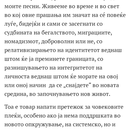
моите песни. Живееме во време и во свет
во кој овие прашања им значат на сé повеќе
луѓе, бидејќи и сами се засегнати со
судбината на бегалството, миграциите,
номадизмот, доброволни или не, со
релативизирањето на идентитетот веднаш
штом ќе ја преминете границата, со
разнишувањето на интегритетот на
личноста веднаш штом ќе морате на овој
или оној начин да се „снајдете“ во новата
средина, во започнувањето нов живот.
Тоа е товар напати претежок за човековите
плеќи, особено ако ја нема поддршката во
новото опкружување, на системско, но и