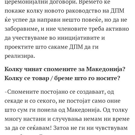
церемонијални договори. Времето ќе
покаже колку новото раководство на ДПМ
ќе успее да направи нешто повеќе, но да не
заборавиме, и ние членовите треба активно
да учествуваме во иницијативите и
проектите што сакаме ДПМ да ги
реализира.
Колку чинат спомените за Македонија?
Колку се товар / бреме што го носите?
-Спомените постојано се создаваат, од
секаде и со секого, не постојат само оние
што сум ги понела од Македонија. Од толку
многу настани и случувања немам ни време
за да се сеќавам! Затоа не ги ни чувствувам