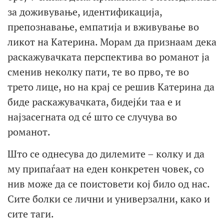
за доживување, идентификација,
препознавање, емпатија и вживување во
ликот на Катерина. Морам да признаам дека
раскажувачката перспектива во романот ја
сменив неколку пати, те во прво, те во
трето лице, но на крај се решив Катерина да
биде раскажувачката, бидејќи таа е и
најзасегната од сé што се случува во
романот.
Што се однесува до дилемите – колку и да
му припаѓаат на еден конкретен човек, со
нив може да се поистовети кој било од нас.
Сите болки се лични и универзални, како и
сите таги.