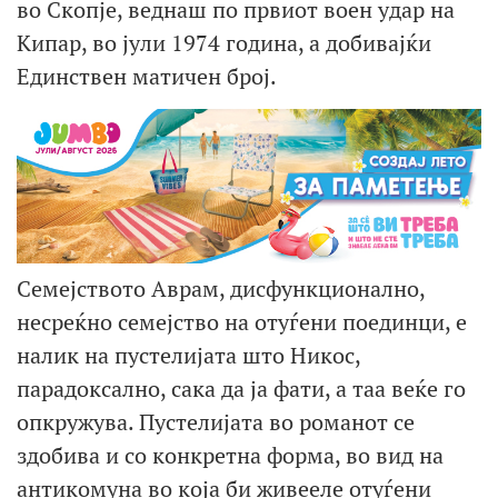
во Скопје, веднаш по првиот воен удар на
Кипар, во јули 1974 година, а добивајќи
Единствен матичен број.
Семејството Аврам, дисфункционално,
несреќно семејство на отуѓени поединци, е
налик на пустелијата што Никос,
парадоксално, сака да ја фати, а таа веќе го
опкружува. Пустелијата во романот се
здобива и со конкретна форма, во вид на
антикомуна во која би живееле отуѓени