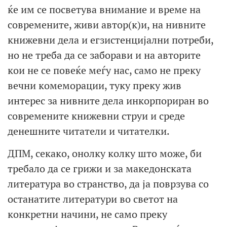
ќе им се посветува внимание и време на
современите, живи автор(к)и, на нивните
книжевни дела и егзистенцијални потреби,
но не треба да се заборави и на авторите
кои не се повеќе меѓу нас, само не преку
вечни комеморации, туку преку жив
интерес за нивните дела инкорпориран во
современите книжевни струи и среде
денешните читатели и читателки.
ДПМ, секако, онолку колку што може, би
требало да се грижи и за македонската
литература во странство, да ја поврзува со
останатите литератури во светот на
конкретни начини, не само преку