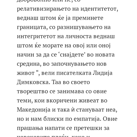
релативизирањето на идентитетот,
веднаш штом ќе ја преминете
границата, со разнишувањето на
интегритетот на личноста веднаш
штом ќе морате на овој или оној
начин за да се ‘снајдете’ во новата
средина, во започнувањето нов
живот “, вели писателката Лидија
Димковска. Таа во своето
творештво се занимава со овие
теми, кои вкоричени живеат во
Македонија и така ѝ стануваат неа,
но и нам блиски по емпатија. Овие
прашања напати се претешки за
човековите плеќи, како и