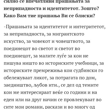
силно се впечатливи прашањата за
неприпадноста и идентитетот. Зошто?
Како Вам тие прашања Ви се блиски?
-Прашањата за идентитетот и интегритетот,
за неприпадноста, за мигрантското
искуство, за човекот и човештвото, за
поединецот во светот и светот во
поединецот, за малите луѓе за кои не
пишува ништо во историските учебници, за
историските премрежиња кои судбински го
обележуваат ликот, за потрагата по дом,
заедништво, љубов итн., се дел од темите
кои ме интересираат веќе со години и на
еден или на друг начин се провлекуваат во
сите мои романи, раскази и во многу од