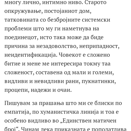
многу лично, интимно ниво. Старото
опкружување, постојаниот дом,
татковината со безбројните системски
проблеми што му ги наметнува на
поединецот, исто така може да биде
причина за незадоволство, неприпадност,
неидентификација. Човекот е сложено
битие и мене ме интересира токму таа
сложеност, составена од мали и големи,
видливи и невидливи рани, пукнатинки,
процепи, надежи и очаи.
Пишувам за прашања што ми се блиски по
емпатија, по хуманистичка линија и тоа е
особено видливо во „Единствен матичен
број“. Чинам дека приказната е поподатлива