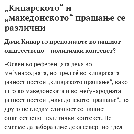
„Кипарското“ и
„македонското“ прашање се
различни
Дали Кипар го препознавте во нашиот
општествено – политички контекст?
-Освен во референцата дека во
меѓународната, но пред сé во кипарската
јавност постои „кипарското прашање“, како
што во македонската и во меѓународната
јавност постои „македонското прашање“, во
друго не гледам сличност со нашиот
општествено-политички контекст. Не
смееме да заборавиме дека северниот дел