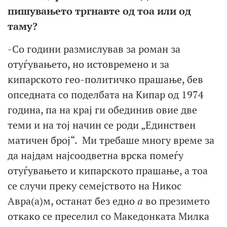
пишувањето тргнавте од тоа или од
таму?
-Со години размислував за роман за
отуѓувањето, но истовремено и за
кипарското гео-политичко прашање, бев
опседната со поделбата на Кипар од 1974
година, па на крај ги обединив овие две
теми и на тој начин се роди „Единствен
матичен број“. Ми требаше многу време за
да најдам најсоодветна врска помеѓу
отуѓувањето и кипарското прашање, а тоа
се случи преку семејството на Никос
Авра(а)м, останат без едно
а
во презимето
откако се преселил со Македонката Милка