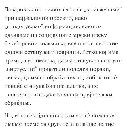
Парадоксално – иако често се „врмежуваме“
при најразлични проекти, иако
„споделуваме“ информации, иако се
одѕиваме на социјалните мрежи преку
беззборовни знакчиња, всушност, сите тие
односи остануваат површни. Ретко кој има
време, а и помисла, да им пишува на своите
„виртуелни“ пријатели подолги пораки,
писма, да им се обраќа лично, инбоксот сè
повеќе станува бизнис-алатка, а не
поштенско сандаче за чести пријателски
обраќања.
Но, и во секојдневниот живот сè помалку
имаме време за другите, а и за нас во тие