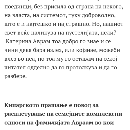
поединци, без присила од страна на некого,
на власта, на системот, туку доброволно,
што е и најтешко и најстрашно. Но, нашиот
свет веќе наликува на пустелијата, нели?
Катерина Аврам тоа добро го знае и се
чини дека бара излез, или којзнае, можеби
влез во неа, но тоа му го оставам на секој
читател одделно да го протолкува и да го
разбере.
Кипарското прашање е повод за
расплетување на семејните комплексни
односи на фамилијата Авраам во кои