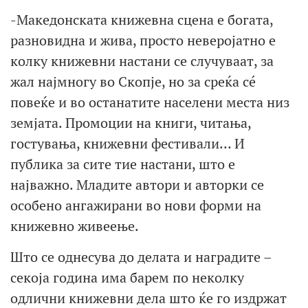
-Македонската книжевна сцена е богата,
разновидна и жива, просто неверојатно е
колку книжевни настани се случуваат, за
жал најмногу во Скопје, но за среќа сé
повеќе и во останатите населени места низ
земјата. Промоции на книги, читања,
гостувања, книжевни фестивали… И
публика за сите тие настани, што е
најважно. Младите автори и авторки се
особено ангажирани во нови форми на
книжевно живеење.
Што се однесува до делата и наградите –
секоја година има барем по неколку
одлични книжевни дела што ќе го издржат