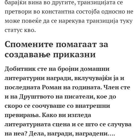
барајќи вина во другите, транзицијата се
претвори во константна состојба односно не
може повеќе да се нарекува транзиција туку
статус кво.
Спомените помагаат за
создавање приказни
Добитник сте на бројни домашни
литературни награди, вклучувајќи ја и
последната Роман на годината. Член сте
и на Друштвото на писатели, кое до
скоро се соочуваше со внатрешни
превирања. Како ви изгледа
литературната сцена и се што се случува
на неа? Дела, награди, наградени….