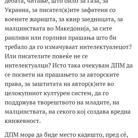
дебата, читање, што било за Газа, за
Украина, за писател(к)ите зафатени со
воените жаришта, за квир заедницата, за
малцинствата во Македонија, за сите
ранливи или горливи прашања што би
требало да го измачуваат интелектуалецот?
Или писателите повеќе не се
интелектуалци? Исто така очекувам ДПМ да
се посвети на прашањето за авторските
права, за заштитата на автор(к)ите во
целокупниот културен систем, да го
поддржува творештвото на младите, на
малцинствата, на секого кој создава вредна
книжевност.
ДПМ мора да биде место кадешто, пред сé,