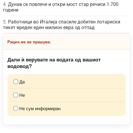
Дунав се повлече и откри мост стар речиси 1.700
години
Работници во Италија спасиле добитен лотариски
тикет вреден еден милион евра од отпад
Рацин.мк ве прашува:
Дали ѝ верувате на водата од вашиот
водовод?
Да
Не
Не сум информиран