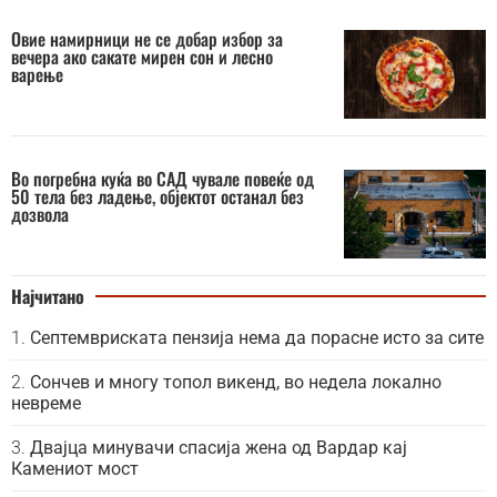
Овие намирници не се добар избор за
вечера ако сакате мирен сон и лесно
варење
Во погребна куќа во САД чувале повеќе од
50 тела без ладење, објектот останал без
дозвола
Најчитано
Септемвриската пензија нема да порасне исто за сите
Сончев и многу топол викенд, во недела локално
невреме
Двајца минувачи спасија жена од Вардар кај
Камениот мост