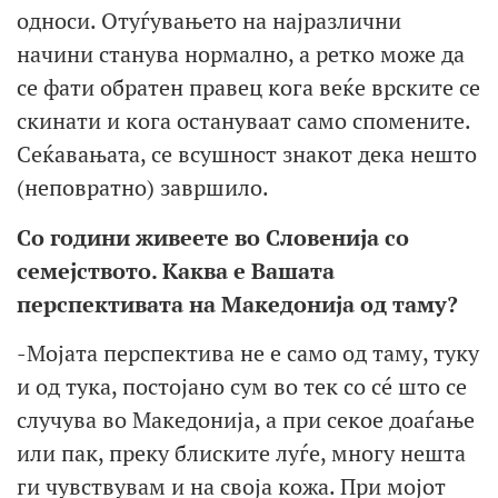
односи. Отуѓувањето на најразлични
начини станува нормално, а ретко може да
се фати обратен правец кога веќе врските се
скинати и кога остануваат само спомените.
Сеќавањата, се всушност знакот дека нешто
(неповратно) завршило.
Со години живеете во Словенија со
семејството. Каква е Вашата
перспективата на Македонија од таму?
-Мојата перспектива не е само од таму, туку
и од тука, постојано сум во тек со сé што се
случува во Македонија, а при секое доаѓање
или пак, преку блиските луѓе, многу нешта
ги чувствувам и на своја кожа. При мојот