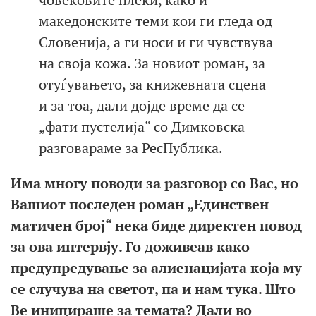
македонските теми кои ги гледа од
Словенија, а ги носи и ги чувствува
на своја кожа. За новиот роман, за
отуѓувањето, за книжевната сцена
и за тоа, дали дојде време да се
„фати пустелија“ со Димковска
разговараме за РесПублика.
Има многу поводи за разговор со Вас, но
Вашиот последен роман „Единствен
матичен број“ нека биде директен повод
за ова интервју. Го доживеав како
предупредување за алиенацијата која му
се случува на светот, па и нам тука. Што
Ве иницираше за темата? Дали во