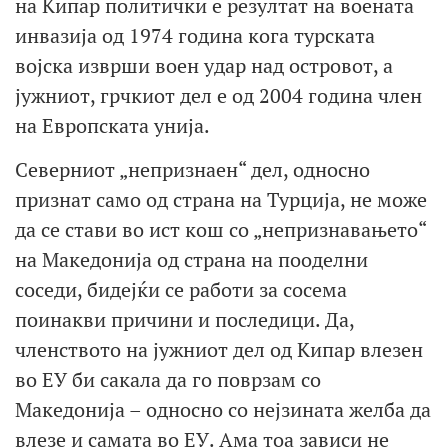
на Кипар политички е резултат на воената
инвазија од 1974 година кога турската
војска изврши воен удар над островот, а
јужниот, грчкиот дел е од 2004 година член
на Европската унија.
Северниот „непризнаен“ дел, односно
признат само од страна на Турција, не може
да се стави во ист кош со „непризнавањето“
на Македонија од страна на пооделни
соседи, бидејќи се работи за сосема
поинакви причини и последици. Да,
членството на јужниот дел од Кипар влезен
во ЕУ би сакала да го поврзам со
Македонија – односно со нејзината желба да
влезе и самата во ЕУ. Ама тоа зависи не