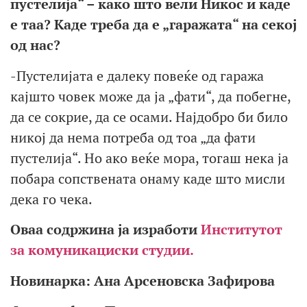
пустелија“ – како што вели Никос и каде
е таа? Каде треба да е „гаражата“ на секој
од нас?
-Пустелијата е далеку повеќе од гаража
кајшто човек може да ја „фати“, да побегне,
да се сокрие, да се осами. Најдобро би било
никој да нема потреба од тоа „да фати
пустелија“. Но ако веќе мора, тогаш нека ја
побара сопствената онаму каде што мисли
дека го чека.
Оваа содржина ја изработи
Институтот
за комуникациски студии.
Новинарка: Ана Арсеновска Зафирова