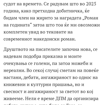
судот на времето. Се радувам што во 2025
година, како претходна добитничка, ќе
бидам член на жирито за наградата „Роман
на годината“ затоа што тоа ќе ми овозможи
комплетен увид во тековите на
современиот македонски роман.
Друштвото на писателите започна нова, се
надевам подобра приказна и моите
очекувања се големи, па затоа можеби и
нереални. Во секој случај сметам на повеќе
настани, дебати, ангажираност во однос на
книжевни и културни прашања, но и
свесност и ангажираност за светот во кој
живееме. Нели е време ДПМ да организира