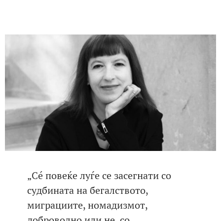
„Сé повеќе луѓе се засегнати со
судбината на бегалството,
миграциите, номадизмот,
доброволно или не, со