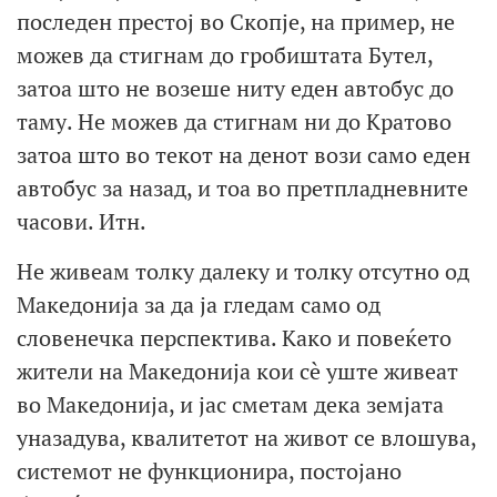
последен престој во Скопје, на пример, не
можев да стигнам до гробиштата Бутел,
затоа што не возеше ниту еден автобус до
таму. Не можев да стигнам ни до Кратово
затоа што во текот на денот вози само еден
автобус за назад, и тоа во претпладневните
часови. Итн.
Не живеам толку далеку и толку отсутно од
Македонија за да ја гледам само од
словенечка перспектива. Како и повеќето
жители на Македонија кои сè уште живеат
во Македонија, и јас сметам дека земјата
уназадува, квалитетот на живот се влошува,
системот не функционира, постојано