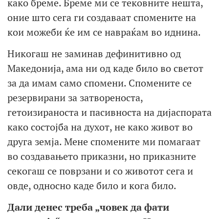
како бреме. Бреме ми се тековните нешта,
оние што сега ги создаваат спомените на
кои можеби ќе им се навраќам во иднина.
Никогаш не заминав дефинитивно од
Македонија, ама ни од каде било во светот
за да имам само спомени. Спомените се
резервирани за затвореноста,
гетоизираноста и пасивноста на дијаспората
како состојба на духот, не како живот во
друга земја. Мене спомените ми помагаат
во создавањето приказни, но приказните
секогаш се поврзани и со животот сега и
овде, односно каде било и кога било.
Дали денес треба „човек да фати