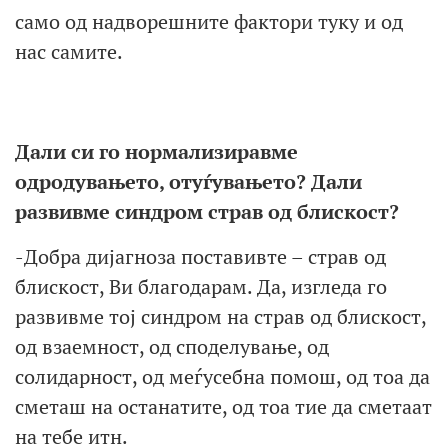
само од надворешните фактори туку и од
нас самите.
Дали си го нормализиравме
одродувањето, отуѓувањето? Дали
развивме синдром страв од блискост?
-Добра дијагноза поставивте – страв од
блискост, Ви благодарам. Да, изгледа го
развивме тој синдром на страв од блискост,
од взаемност, од споделување, од
солидарност, од меѓусебна помош, од тоа да
сметаш на останатите, од тоа тие да сметаат
на тебе итн.