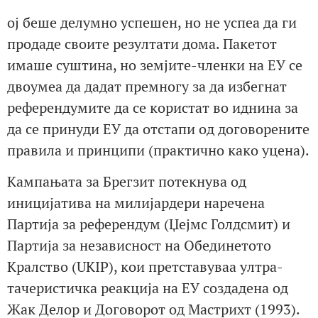
ој беше делумно успешен, но не успеа да ги
продаде своите резултати дома. Пакетот
имаше суштина, но земјите-членки на ЕУ се
двоумеа да дадат премногу за да избегнат
референдумите да се користат во иднина за
да се принуди ЕУ да отстапи од договорените
правила и принципи (практично како уцена).
Кампањата за Брегзит потекнува од
иницијатива на милијардери наречена
Партија за референдум (Џејмс Голдсмит) и
Партија за независност на Обединетото
Кралство (UKIP), кои претставуваа ултра-
тачеристичка реакција на ЕУ создадена од
Жак Делор и Договорот од Мастрихт (1993).