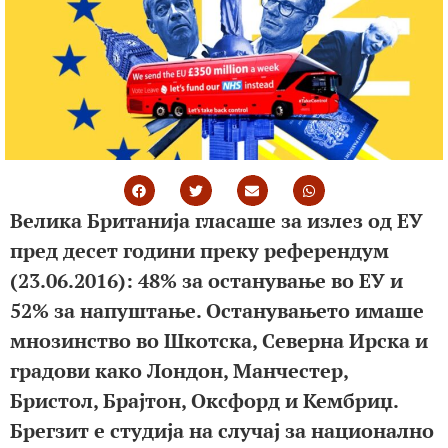
Велика Британија гласаше за излез од ЕУ
пред десет години преку референдум
(23.06.2016): 48% за останување во ЕУ и
52% за напуштање. Останувањето имаше
мнозинство во Шкотска, Северна Ирска и
градови како Лондон, Манчестер,
Бристол, Брајтон, Оксфорд и Кембриџ.
Брегзит е студија на случај за национално