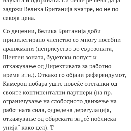
науката и одбраната. ЕУ беше решена да ја
задржи Велика Британија внатре, но не по
секоја цена.
Со децении, Велика Британија доби
привилегирано членство со многу посебни
аранжмани (неприсуство во еврозоната,
Шенген зоната, буџетски попуст и
откажување од Директивата за работно
време итн.). Откако го објави референдумот,
Камерон побара уште повеќе отстапки од
своите континентални партнери (на пр.
ограничување на слободното движење на
работната сила, одредена дерегулација,
откажување од обврската за „сè поблиска
унија“ како цел). Т