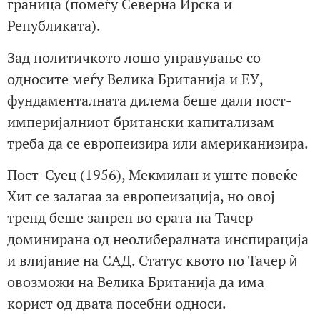
граница (помеѓу Северна Ирска и
Републиката).
Зад политичкото лошо управување со
односите меѓу Велика Британија и ЕУ,
фундаменталната дилема беше дали пост-
империјалниот британски капитализам
треба да се европеизира или американизира.
Пост-Суец (1956), Мекмилан и уште повеќе
Хит се залагаа за европеизација, но овој
тренд беше запрен во ерата на Тачер
доминирана од неолибералната инспирација
и влијание на САД. Статус квото по Тачер ѝ
овозможи на Велика Британија да има
корист од двата посебни односи.