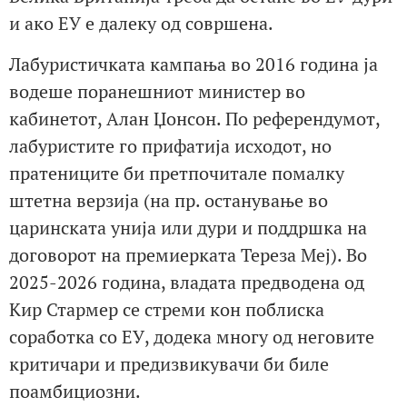
и ако ЕУ е далеку од совршена.
Лабуристичката кампања во 2016 година ја
водеше поранешниот министер во
кабинетот, Алан Џонсон. По референдумот,
лабуристите го прифатија исходот, но
пратениците би претпочитале помалку
штетна верзија (на пр. останување во
царинската унија или дури и поддршка на
договорот на премиерката Тереза ​​Меј). Во
2025-2026 година, владата предводена од
Кир Стармер се стреми кон поблиска
соработка со ЕУ, додека многу од неговите
критичари и предизвикувачи би биле
поамбициозни.