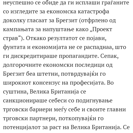
неуспешно се обиде да ги исплаши граѓаните
со изгледите за економска катастрофа
доколку гласаат за Брегзит (отфрлено од
кампањата за напуштање како „Проект
страв“). Откако резултатот се појави,
фунтата и економијата не се распаднаа, што
ги дискредитираше пропагандите. Сепак,
долгорочните економски последици од
Брегзит беа штетни, потврдувајќи го
широкиот консензус на професијата. Во
суштина, Велика Британија се
санкционираше себеси со подигнување
трговски бариери меѓу себе и своите главни
трговски партнери, поткопувајќи го
потенцијалот за раст на Велика Британија. Се