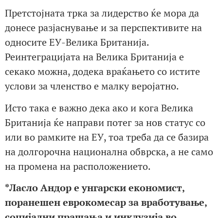
Претстојната трка за лидерство ќе мора да
донесе разјаснување и за перспективите на
односите ЕУ-Велика Британија.
Реинтеграцијата на Велика Британија е
секако можна, додека враќањето со истите
услови за членство е малку веројатно.
Исто така е важно дека ако и кога Велика
Британија ќе направи потег за нов статус со
или во рамките на ЕУ, тоа треба да се базира
на долгорочна национална обврска, а не само
на промена на расположението.
*Ласло Андор е унгарски економист,
поранешен еврокомесар за вработување,
социјални прашања и инклузија во