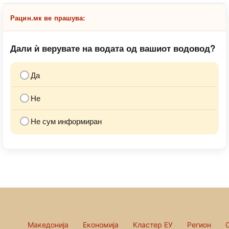
Рацин.мк ве прашува:
Дали ѝ верувате на водата од вашиот водовод?
Да
Не
Не сум информиран
Македонија
Економија
Кластер ЕУ
Регион