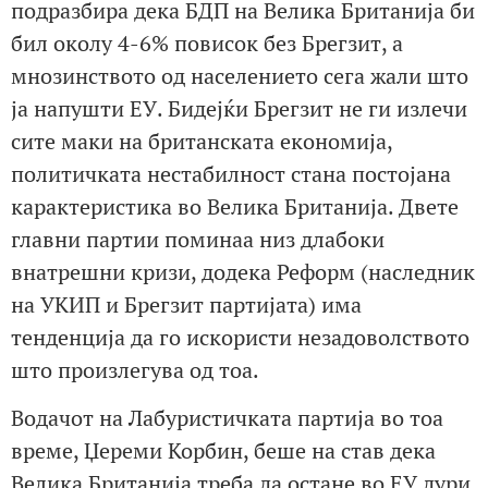
подразбира дека БДП на Велика Британија би
бил околу 4-6% повисок без Брегзит, а
мнозинството од населението сега жали што
ја напушти ЕУ. Бидејќи Брегзит не ги излечи
сите маки на британската економија,
политичката нестабилност стана постојана
карактеристика во Велика Британија. Двете
главни партии поминаа низ длабоки
внатрешни кризи, додека Реформ (наследник
на УКИП и Брегзит партијата) има
тенденција да го искористи незадоволството
што произлегува од тоа.
Водачот на Лабуристичката партија во тоа
време, Џереми Корбин, беше на став дека
Велика Британија треба да остане во ЕУ дури