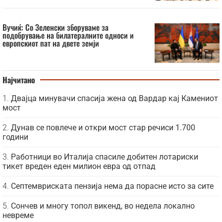
Вучиќ: Со Зеленски зборуваме за
подобрување на билатералните односи и
европскиот пат на двете земји
Најчитано
Двајца минувачи спасија жена од Вардар кај Камениот
мост
Дунав се повлече и откри мост стар речиси 1.700
години
Работници во Италија спасиле добитен лотариски
тикет вреден еден милион евра од отпад
Септемвриската пензија нема да порасне исто за сите
Сончев и многу топол викенд, во недела локално
невреме