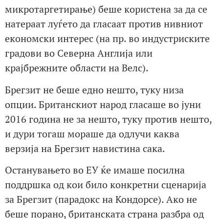
микротаргетирање) беше користена за да се
натераат луѓето да гласаат против нивниот
економски интерес (на пр. во индустриските
градови во Северна Англија или
крајбрежните области на Велс).
Брегзит не беше едно нешто, туку низа
опции. Британскиот народ гласаше во јуни
2016 година не за нешто, туку против нешто,
и дури тогаш мораше да одлучи каква
верзија на Брегзит навистина сака.
Останувањето во ЕУ ќе имаше посилна
поддршка од кои било конкретни сценарија
за Брегзит (парадокс на Кондорсе). Ако не
беше порано, британската страна разбра од