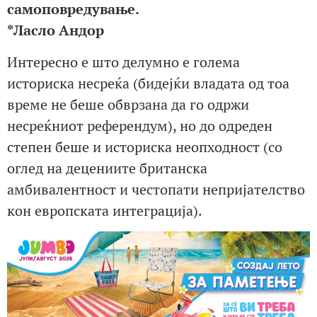
самоповредување.
*Ласло Андор
Интересно е што делумно е голема
историска несреќа (бидејќи владата од тоа
време не беше обврзана да го одржи
несреќниот референдум), но до одреден
степен беше и историска неопходност (со
оглед на децениите британска
амбивалентност и честопати непријателство
кон европската интеграција).