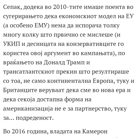
Сепак, додека во 2010-тите имаше поента во
сугерирањето дека економскиот модел на ЕУ
(а особено ЕМУ) нема да испорача толку
многу колку што првично се мислеше (и
УКИП и десницата на конзервативците го
користеа овој аргумент во кампањата), по
враќањето на Доналд Трамп и
трансатлантскиот прекин што резултираше
со тоа, не само континентална Европа, туку и
Британците веруваат дека сме во нова ера и
дека секоја достапна форма на
американизација не е за партнерство, туку
за… подреденост.
Во 2016 година, владата на Камерон