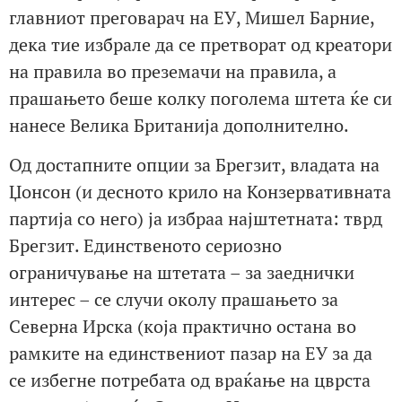
главниот преговарач на ЕУ, Мишел Барние,
дека тие избрале да се претворат од креатори
на правила во преземачи на правила, а
прашањето беше колку поголема штета ќе си
нанесе Велика Британија дополнително.
Од достапните опции за Брегзит, владата на
Џонсон (и десното крило на Конзервативната
партија со него) ја избраа најштетната: тврд
Брегзит. Единственото сериозно
ограничување на штетата – за заеднички
интерес – се случи околу прашањето за
Северна Ирска (која практично остана во
рамките на единствениот пазар на ЕУ за да
се избегне потребата од враќање на цврста