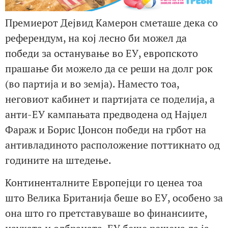
Премиерот Дејвид Камерон сметаше дека со
референдум, на кој лесно би можел да
победи за останување во ЕУ, европското
прашање би можело да се реши на долг рок
(во партија и во земја). Наместо тоа,
неговиот кабинет и партијата се поделија, а
анти-ЕУ кампањата предводена од Најџел
Фараж и Борис Џонсон победи на грбот на
антивладиното расположение поттикнато од
годините на штедење.
Континенталните Европејци го ценеа тоа
што Велика Британија беше во ЕУ, особено за
она што го претставуваше во финансиите,