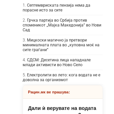
Септемвриската пензија нема да
порасне исто за сите
Грчка партија во Србија против
споменикот „Мајка Македонија“ во Нови
Сад
Мицкоски магично ја претвори
минималната плата во „куповна моќ на
сите граѓани“
СДСМ: Десетина лица нападнале
млади активисти во Ново Село
Електролити во лето: кога водата не е
доволна за организмот
Рацин.мк ве прашува:
Дали ѝ верувате на водата