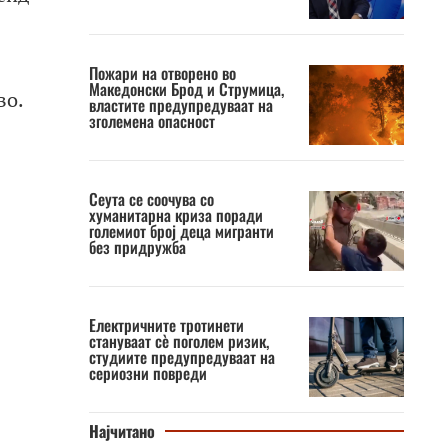
Пожари на отворено во
Македонски Брод и Струмица,
во.
властите предупредуваат на
зголемена опасност
Сеута се соочува со
хуманитарна криза поради
големиот број деца мигранти
без придружба
Електричните тротинети
стануваат сè поголем ризик,
студиите предупредуваат на
сериозни повреди
Најчитано