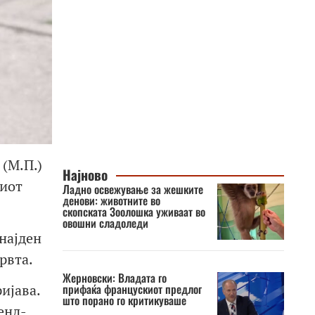
 (М.П.)
Најново
ниот
Ладно освежување за жешките
денови: животните во
скопската Зоолошка уживаат во
овошни сладоледи
најден
рвта.
Жерновски: Владата го
прифаќа францускиот предлог
ијава.
што порано го критикуваше
енд-