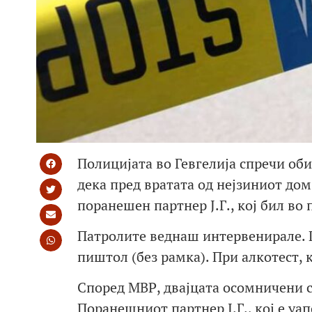
Полицијата во Гевгелија спречи оби
дека пред вратата од нејзиниот до
поранешен партнер Ј.Г., кој бил во 
Патролите веднаш интервенирале. П
пиштол (без рамка). При алкотест, 
Според МВР, двајцата осомничени се
Поранешниот партнер Ј.Г., кој е уа