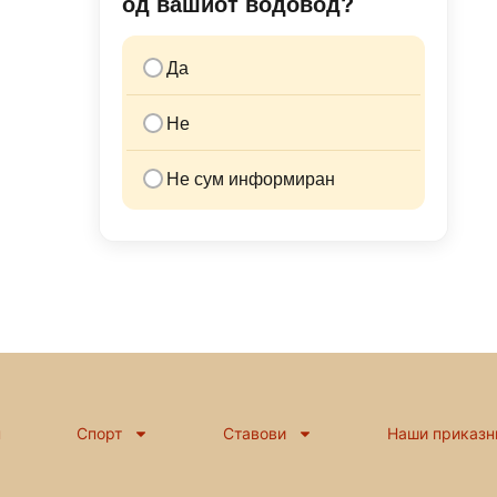
од вашиот водовод?
Да
Не
Не сум информиран
н
Спорт
Ставови
Наши приказн