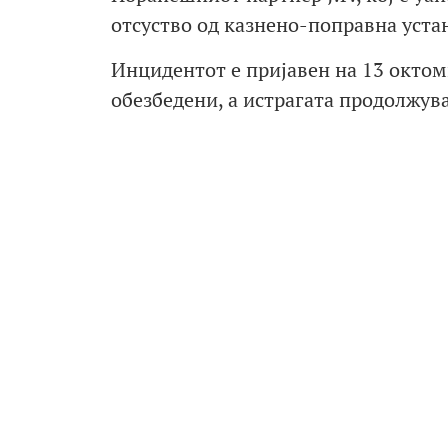
отсуство од казнено-поправна уста
Инцидентот е пријавен на 13 октом
обезбедени, а истрагата продолжув