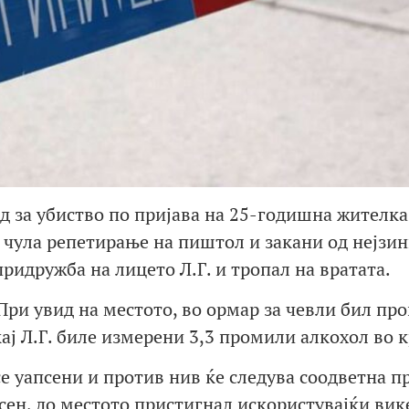
д за убиство по пријава на 25-годишна жителка
м чула репетирање на пиштол и закани од нејзи
придружба на лицето Л.Г. и тропал на вратата.
ри увид на местото, во ормар за чевли бил про
кај Л.Г. биле измерени 3,3 промили алкохол во к
 уапсени и против нив ќе следува соодветна пр
псен, до местото пристигнал искористувајќи вик