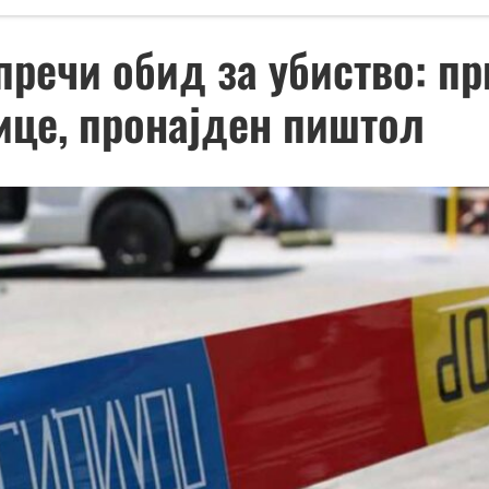
пречи обид за убиство: 
ице, пронајден пиштол