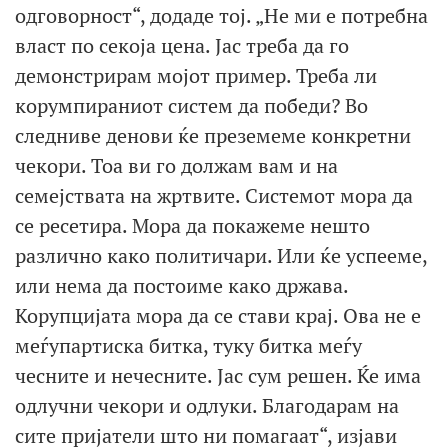
одговорност“, додаде тој. „Не ми е потребна
власт по секоја цена. Јас треба да го
демонстрирам мојот пример. Треба ли
корумпираниот систем да победи? Во
следниве денови ќе преземеме конкретни
чекори. Тоа ви го должам вам и на
семејствата на жртвите. Системот мора да
се ресетира. Мора да покажеме нешто
различно како политичари. Или ќе успееме,
или нема да постоиме како држава.
Корупцијата мора да се стави крај. Ова не е
меѓупартиска битка, туку битка меѓу
чесните и нечесните. Јас сум решен. Ќе има
одлучни чекори и одлуки. Благодарам на
сите пријатели што ни помагаат“, изјави