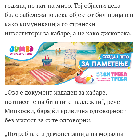
година, по пат на мито. Тој објасни дека
било забележано дека објектот бил пријавен
како комуникација со странски
инвеститори за кабаре, а не како дискотека.
„Ова е документ издаден за кабаре,
потписот е на бившите надлежни“, рече
Мицкоски, барајќи кривична одговорност
без милост за сите одговорни.
„Потребна е и демонстрација на морална