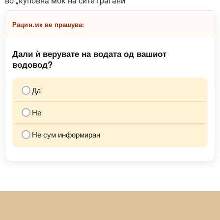
во „куповна моќ на сите граѓани“
Рацин.мк ве прашува:
Дали ѝ верувате на водата од вашиот
водовод?
Да
Не
Не сум информиран