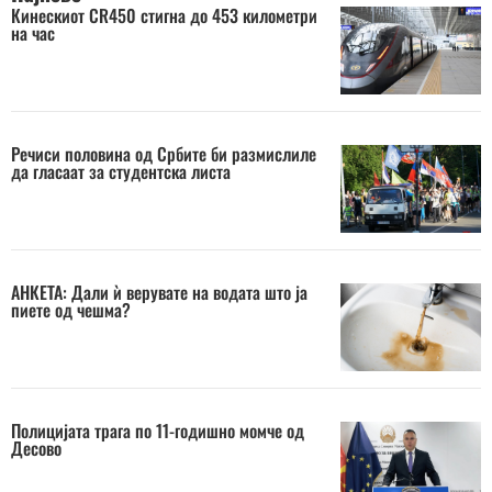
Кинескиот CR450 стигна до 453 километри
на час
Речиси половина од Србите би размислиле
да гласаат за студентска листа
АНКЕТА: Дали ѝ верувате на водата што ја
пиете од чешма?
Полицијата трага по 11-годишно момче од
Десово