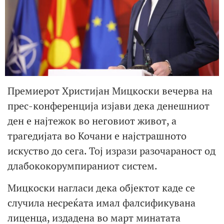
Премиерот Христијан Мицкоски вечерва на
прес-конференција изјави дека денешниот
ден е најтежок во неговиот живот, а
трагедијата во Кочани е најстрашното
искуство до сега. Тој изрази разочараност од
длабококорумпираниот систем.
Мицкоски нагласи дека објектот каде се
случила несреќата имал фалсификувана
лиценца, издадена во март минатата