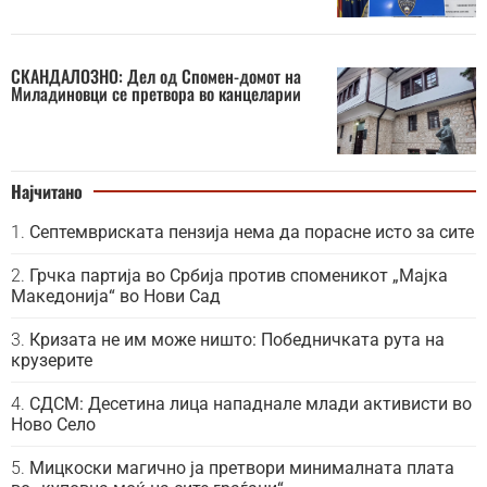
СКАНДАЛОЗНО: Дел од Спомен-домот на
Миладиновци се претвора во канцеларии
Најчитано
Септемвриската пензија нема да порасне исто за сите
Грчка партија во Србија против споменикот „Мајка
Македонија“ во Нови Сад
Кризата не им може ништо: Победничката рута на
крузерите
СДСМ: Десетина лица нападнале млади активисти во
Ново Село
Мицкоски магично ја претвори минималната плата